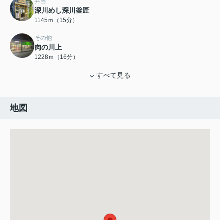
弁当
深川めし深川釜匠
1145ｍ（15分）
その他
肉の川上
1228ｍ（16分）
すべて見る
地図