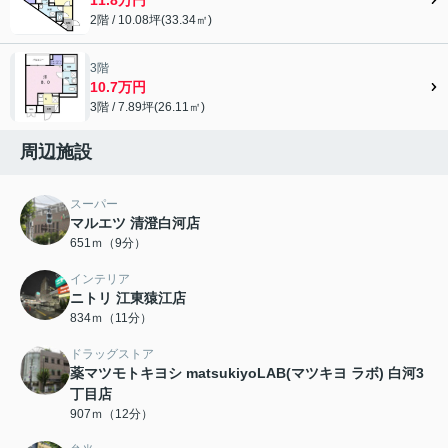
2階 / 10.08坪(33.34㎡)
3階
10.7万円
3階 / 7.89坪(26.11㎡)
周辺施設
スーパー
マルエツ 清澄白河店
651ｍ（9分）
インテリア
ニトリ 江東猿江店
834ｍ（11分）
ドラッグストア
薬マツモトキヨシ matsukiyoLAB(マツキヨ ラボ) 白河3
丁目店
907ｍ（12分）