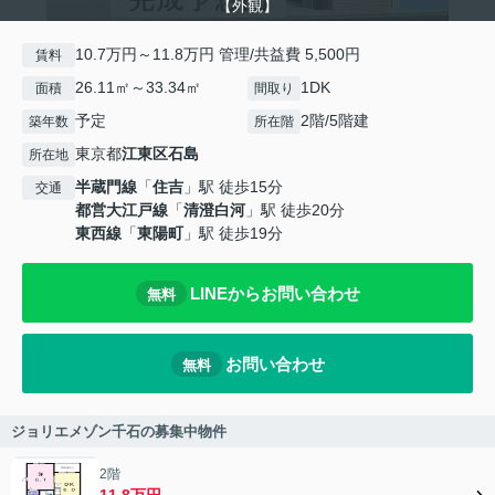
【外観】
10.7万円～11.8万円 管理/共益費 5,500円
賃料
26.11㎡～33.34㎡
1DK
面積
間取り
予定
2階/5階建
築年数
所在階
東京都
江東区
石島
所在地
半蔵門線
「
住吉
」駅 徒歩15分
交通
都営大江戸線
「
清澄白河
」駅 徒歩20分
東西線
「
東陽町
」駅 徒歩19分
LINEからお問い合わせ
無料
お問い合わせ
無料
ジョリエメゾン千石の募集中物件
2階
11.8万円