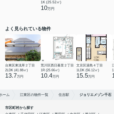
1K (25.52㎡)
10
万円
よく見られている物件
台東区東浅草２丁目
荒川区西日暮里２丁目
文京区湯島４丁目
2LDK (41.88㎡)
1R (25.66㎡)
1LDK (56.12㎡)
1
13.7
10.4
15.5
万円
万円
万円
ホーム
江東区の物件一覧
住吉駅
ジョリエメゾン千石
市区町村から探す