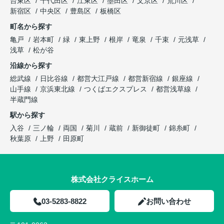
台東区
千代田区
江東区
墨田区
文京区
荒川区
新宿区
中央区
豊島区
板橋区
町名から探す
亀戸
岩本町
緑
東上野
根岸
竜泉
千束
元浅草
浅草
松が谷
沿線から探す
総武線
日比谷線
都営大江戸線
都営新宿線
銀座線
山手線
京浜東北線
つくばエクスプレス
都営浅草線
半蔵門線
駅から探す
入谷
三ノ輪
両国
菊川
蔵前
新御徒町
錦糸町
秋葉原
上野
田原町
株式会社クライスホーム
03-5283-8822
お問い合わせ