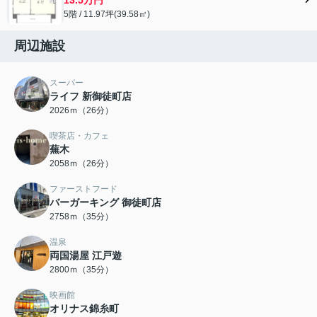
5階 / 11.97坪(39.58㎡)
周辺施設
スーパー
ライフ 新御徒町店
2026ｍ（26分）
喫茶店・カフェ
蕪木
2058ｍ（26分）
ファーストフード
バーガーキング 御徒町店
2758ｍ（35分）
温泉
両国湯屋 江戸遊
2800ｍ（35分）
映画館
オリナス錦糸町