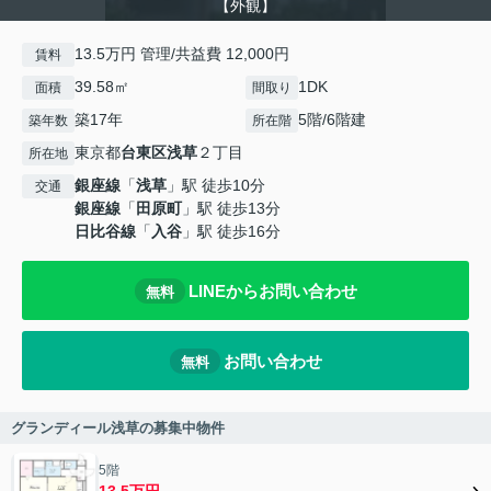
【外観】
13.5万円 管理/共益費 12,000円
賃料
39.58㎡
1DK
面積
間取り
築17年
5階/6階建
築年数
所在階
東京都
台東区
浅草
２丁目
所在地
銀座線
「
浅草
」駅 徒歩10分
交通
銀座線
「
田原町
」駅 徒歩13分
日比谷線
「
入谷
」駅 徒歩16分
LINEからお問い合わせ
無料
お問い合わせ
無料
グランディール浅草の募集中物件
5階
13.5万円