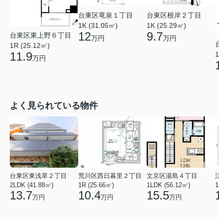
台東区竜泉１丁目
台東区根岸２丁目
1K (31.05㎡)
1K (25.29㎡)
12
9.7
台東区東上野６丁目
万円
万円
1R (25.12㎡)
11.9
1
万円
よく見られている物件
台東区東浅草２丁目
荒川区西日暮里２丁目
文京区湯島４丁目
2LDK (41.88㎡)
1R (25.66㎡)
1LDK (56.12㎡)
1
13.7
10.4
15.5
万円
万円
万円