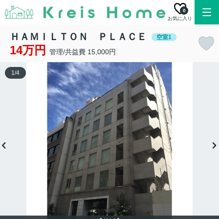
0
お気に入り
ＨＡＭＩＬＴＯＮ ＰＬＡＣＥ
空室1
14万円
管理/共益費 15,000円
1
/
4