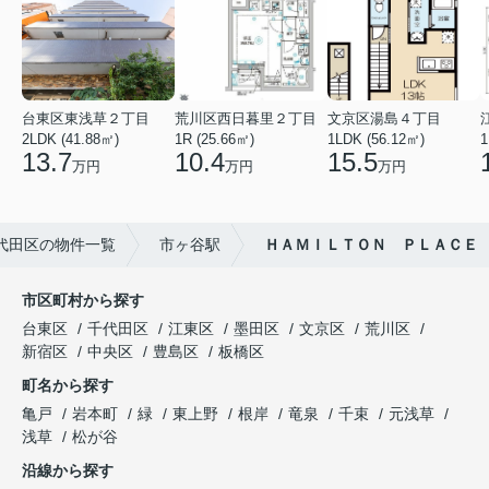
台東区東浅草２丁目
荒川区西日暮里２丁目
文京区湯島４丁目
2LDK (41.88㎡)
1R (25.66㎡)
1LDK (56.12㎡)
1
13.7
10.4
15.5
万円
万円
万円
代田区の物件一覧
市ヶ谷駅
ＨＡＭＩＬＴＯＮ ＰＬＡＣＥ
市区町村から探す
台東区
千代田区
江東区
墨田区
文京区
荒川区
新宿区
中央区
豊島区
板橋区
町名から探す
亀戸
岩本町
緑
東上野
根岸
竜泉
千束
元浅草
浅草
松が谷
沿線から探す