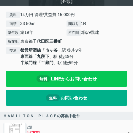
【外観】
14万円 管理/共益費 15,000円
賃料
33.50㎡
1R
面積
間取り
築19年
2階/9階建
築年数
所在階
東京都
千代田区
三番町
所在地
都営新宿線
「
市ヶ谷
」駅 徒歩9分
交通
東西線
「
九段下
」駅 徒歩9分
半蔵門線
「
半蔵門
」駅 徒歩9分
LINEからお問い合わせ
無料
お問い合わせ
無料
ＨＡＭＩＬＴＯＮ ＰＬＡＣＥの募集中物件
2階
14万円