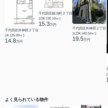
千代田区鍛冶町２丁目
1DK (30.10㎡)
15.3
万円
千代田区外神田２丁目
千代田区外神田２丁目
1LDK (40.04㎡)
1K (25.09㎡)
19.5
14.8
万円
万円
1
よく見られている物件