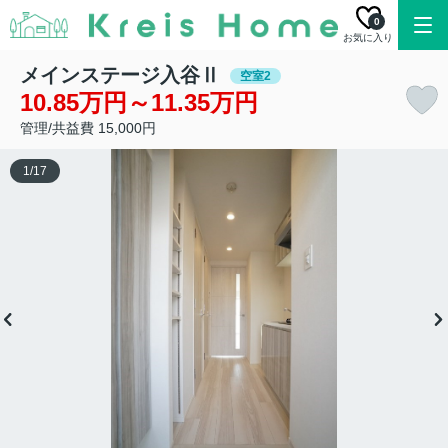
0
お気に入り
メインステージ入谷Ⅱ
空室2
10.85万円～11.35万円
管理/共益費 15,000円
1
/
17