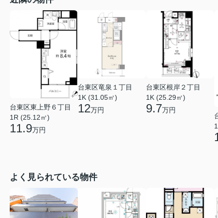
台東区竜泉１丁目
台東区根岸２丁目
1K (31.05㎡)
1K (25.29㎡)
12
9.7
台東区東上野６丁目
万円
万円
1R (25.12㎡)
11.9
1
万円
よく見られている物件