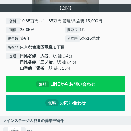
【玄関】
10.85万円～11.35万円 管理/共益費 15,000円
賃料
25.65㎡
1K
面積
間取り
築6年
6階/15階建
築年数
所在階
東京都
台東区
竜泉
１丁目
所在地
日比谷線
「
入谷
」駅 徒歩4分
交通
日比谷線
「
三ノ輪
」駅 徒歩9分
山手線
「
鶯谷
」駅 徒歩15分
LINEからお問い合わせ
無料
お問い合わせ
無料
メインステージ入谷Ⅱの募集中物件