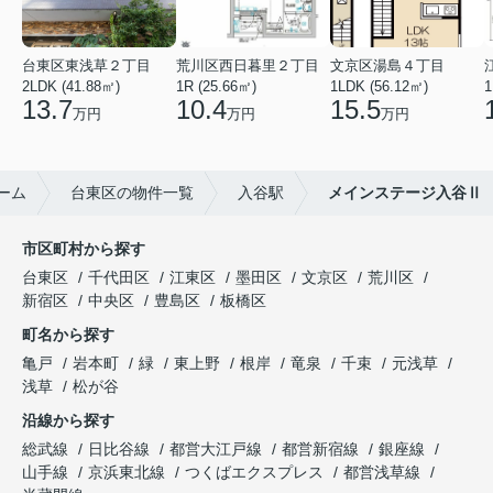
台東区東浅草２丁目
荒川区西日暮里２丁目
文京区湯島４丁目
2LDK (41.88㎡)
1R (25.66㎡)
1LDK (56.12㎡)
1
13.7
10.4
15.5
万円
万円
万円
ーム
台東区の物件一覧
入谷駅
メインステージ入谷Ⅱ
市区町村から探す
台東区
千代田区
江東区
墨田区
文京区
荒川区
新宿区
中央区
豊島区
板橋区
町名から探す
亀戸
岩本町
緑
東上野
根岸
竜泉
千束
元浅草
浅草
松が谷
沿線から探す
総武線
日比谷線
都営大江戸線
都営新宿線
銀座線
山手線
京浜東北線
つくばエクスプレス
都営浅草線