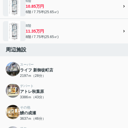
6階
10.85万円
6階 / 7.75坪(25.65㎡)
8階
11.35万円
8階 / 7.75坪(25.65㎡)
周辺施設
スーパー
ライフ 新御徒町店
2197ｍ（28分）
デパート
アトレ秋葉原
3386ｍ（43分）
その他
鰻の成瀬
3637ｍ（46分）