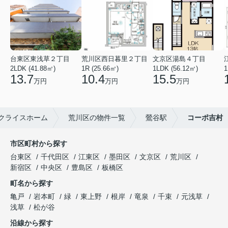
台東区東浅草２丁目
荒川区西日暮里２丁目
文京区湯島４丁目
2LDK (41.88㎡)
1R (25.66㎡)
1LDK (56.12㎡)
1
13.7
10.4
15.5
万円
万円
万円
クライスホーム
荒川区の物件一覧
鶯谷駅
コーポ吉村
市区町村から探す
台東区
千代田区
江東区
墨田区
文京区
荒川区
新宿区
中央区
豊島区
板橋区
町名から探す
亀戸
岩本町
緑
東上野
根岸
竜泉
千束
元浅草
浅草
松が谷
沿線から探す