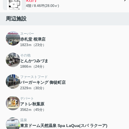
4階 / 8.46坪(28.00㎡)
周辺施設
スーパー
赤札堂 根津店
1823ｍ（23分）
その他
とんかつみづま
1866ｍ（24分）
ファーストフード
バーガーキング 御徒町店
2329ｍ（30分）
デパート
アトレ秋葉原
3562ｍ（45分）
温泉
東京ドーム天然温泉 Spa LaQua(スパ ラクーア)