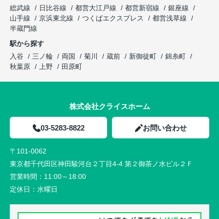
総武線
日比谷線
都営大江戸線
都営新宿線
銀座線
山手線
京浜東北線
つくばエクスプレス
都営浅草線
半蔵門線
駅から探す
入谷
三ノ輪
両国
菊川
蔵前
新御徒町
錦糸町
秋葉原
上野
田原町
株式会社クライスホーム
03-5283-8822
お問い合わせ
〒101-0062
東京都千代田区神田駿河台２丁目4-4 第２御茶ノ水ビル２Ｆ
営業時間：
11:00～18:00
定休日：
水曜日