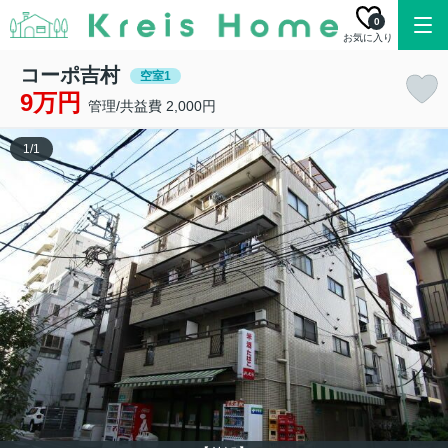
0
お気に入り
コーポ吉村
空室1
9万円
管理/共益費 2,000円
1
/
1