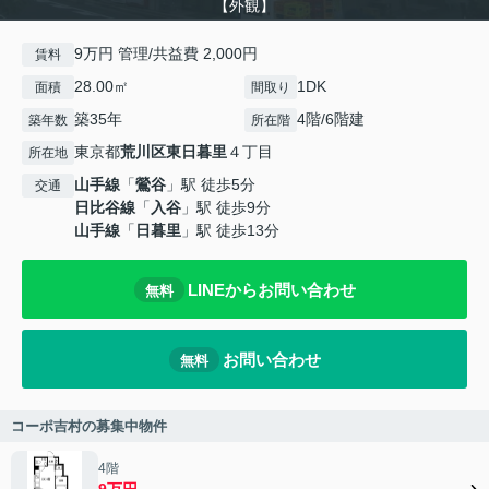
【外観】
9万円 管理/共益費 2,000円
賃料
28.00㎡
1DK
面積
間取り
築35年
4階/6階建
築年数
所在階
東京都
荒川区
東日暮里
４丁目
所在地
山手線
「
鶯谷
」駅 徒歩5分
交通
日比谷線
「
入谷
」駅 徒歩9分
山手線
「
日暮里
」駅 徒歩13分
LINEからお問い合わせ
無料
お問い合わせ
無料
コーポ吉村の募集中物件
4階
9万円