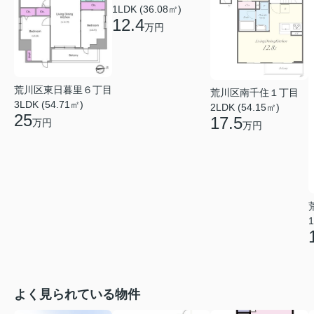
1LDK (36.08㎡)
12.4
万円
荒川区東日暮里６丁目
荒川区南千住１丁目
3LDK (54.71㎡)
2LDK (54.15㎡)
25
17.5
万円
万円
1
よく見られている物件