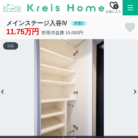
0
お気に入り
メインステージ入谷Ⅳ
空室1
11.75万円
管理/共益費 15,000円
1
/
11