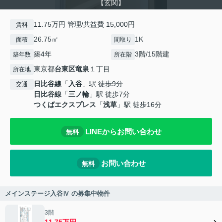
【玄関】
11.75万円 管理/共益費 15,000円
賃料
26.75㎡
1K
面積
間取り
築4年
3階/15階建
築年数
所在階
東京都
台東区
竜泉
１丁目
所在地
日比谷線
「
入谷
」駅 徒歩9分
交通
日比谷線
「
三ノ輪
」駅 徒歩7分
つくばエクスプレス
「
浅草
」駅 徒歩16分
LINEからお問い合わせ
無料
お問い合わせ
無料
メインステージ入谷Ⅳ の募集中物件
3階
11.75万円