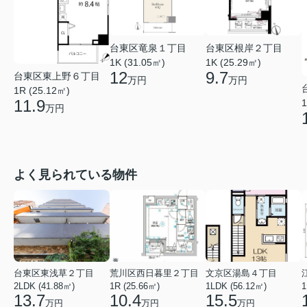
台東区竜泉１丁目
台東区根岸２丁目
1K (31.05㎡)
1K (25.29㎡)
12
9.7
台東区東上野６丁目
万円
万円
1R (25.12㎡)
11.9
1
万円
よく見られている物件
台東区東浅草２丁目
荒川区西日暮里２丁目
文京区湯島４丁目
2LDK (41.88㎡)
1R (25.66㎡)
1LDK (56.12㎡)
1
13.7
10.4
15.5
万円
万円
万円