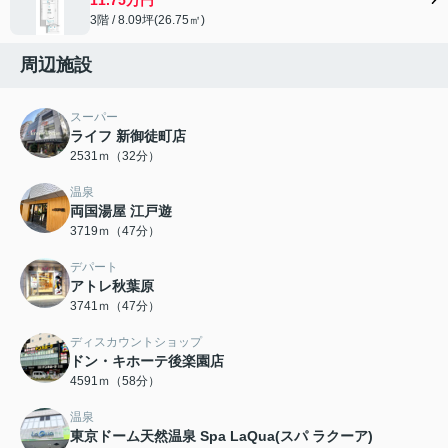
3階 / 8.09坪(26.75㎡)
周辺施設
スーパー
ライフ 新御徒町店
2531ｍ（32分）
温泉
両国湯屋 江戸遊
3719ｍ（47分）
デパート
アトレ秋葉原
3741ｍ（47分）
ディスカウントショップ
ドン・キホーテ後楽園店
4591ｍ（58分）
温泉
東京ドーム天然温泉 Spa LaQua(スパ ラクーア)