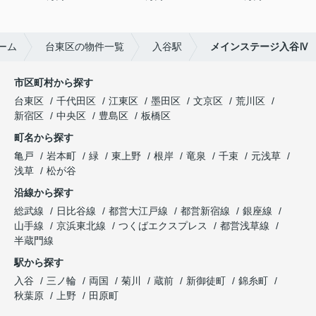
ーム
台東区の物件一覧
入谷駅
メインステージ入谷Ⅳ
市区町村から探す
台東区
千代田区
江東区
墨田区
文京区
荒川区
新宿区
中央区
豊島区
板橋区
町名から探す
亀戸
岩本町
緑
東上野
根岸
竜泉
千束
元浅草
浅草
松が谷
沿線から探す
総武線
日比谷線
都営大江戸線
都営新宿線
銀座線
山手線
京浜東北線
つくばエクスプレス
都営浅草線
半蔵門線
駅から探す
入谷
三ノ輪
両国
菊川
蔵前
新御徒町
錦糸町
秋葉原
上野
田原町