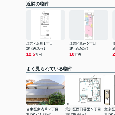
近隣の物件
江東区深川１丁目
江東区亀戸９丁目
2K (26.35㎡)
1K (25.52㎡)
2
12.5
10
2
万円
万円
よく見られている物件
台東区東浅草２丁目
荒川区西日暮里２丁目
文京区
2LDK (41.88㎡)
1R (25.66㎡)
1LDK 