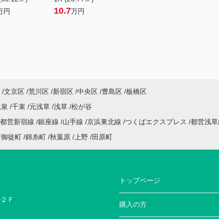
10.7
万円
万円
文京区
荒川区
新宿区
中央区
豊島区
板橋区
竜泉
千束
元浅草
浅草
松が谷
都営新宿線
銀座線
山手線
京浜東北線
つくばエクスプレス
都営浅
新御徒町
錦糸町
秋葉原
上野
田原町
トップページ
ル２Ｆ
購入の方