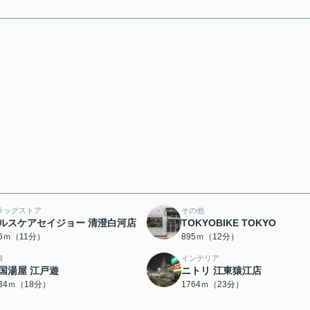
ラッグストア
その他
ルスケアセイジョー 清澄白河店
TOKYOBIKE TOKYO
76ｍ（11分）
895ｍ（12分）
泉
インテリア
国湯屋 江戸遊
ニトリ 江東猿江店
434ｍ（18分）
1764ｍ（23分）