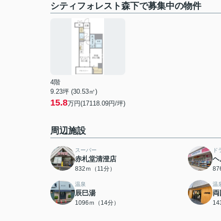
シティフォレスト森下で募集中の物件
4階
9.23坪 (30.53㎡)
15.8
万円(17118.09円/坪)
周辺施設
スーパー
ド
赤札堂清澄店
ヘ
832ｍ（11分）
8
温泉
温
辰巳湯
両
1096ｍ（14分）
1