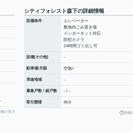
シティフォレスト森下の詳細情報
設備条件
エレベーター
敷地内ごみ置き場
インターネット対応
防犯カメラ
24時間ゴミ出し可
設備(その他)
-
駐車場/月額
空無/-
用途地域
-
募集戸数 / 総戸数
- / -
分
取引態様
仲介
情報の見方
情報