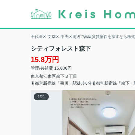
千代田区 文京区 中央区周辺で高級賃貸物件を探すなら株
シティフォレスト森下
15.8万円
管理/共益費 15,000円
東京都
江東区
森下
３丁目
都営新宿線「菊川」駅徒歩6分
都営新宿線「森下」
1
/
21