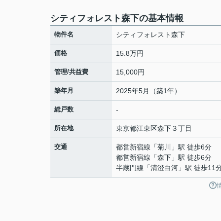
シティフォレスト森下の基本情報
物件名
シティフォレスト森下
価格
15.8万円
管理/共益費
15,000円
築年月
2025年5月（築1年）
総戸数
-
所在地
東京都
江東区
森下
３丁目
交通
都営新宿線
「
菊川
」駅 徒歩6分
都営新宿線
「
森下
」駅 徒歩6分
半蔵門線
「
清澄白河
」駅 徒歩11