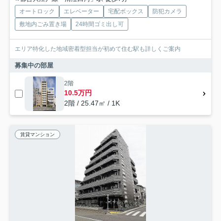
オートロック
エレベーター
宅配ボックス
防犯カメラ
敷地内ごみ置き場
24時間ゴミ出し可
エリア特化した地域密着型担当が初めて住む駅も詳しくご案内
募集中の部屋
2階
10.5万円
2階 / 25.47㎡ / 1K
賃貸マンション