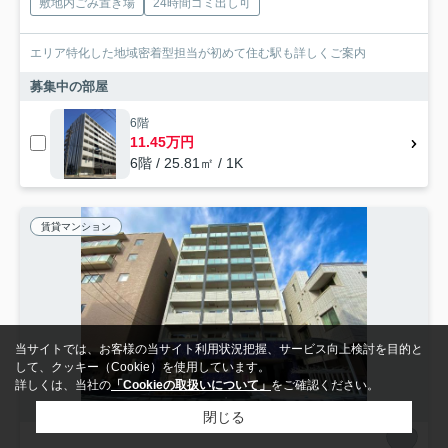
敷地内ごみ置き場
24時間ゴミ出し可
エリア特化した地域密着型担当が初めて住む駅も詳しくご案内
募集中の部屋
6階
11.45万円
6階 / 25.81㎡ / 1K
賃貸マンション
当サイトでは、お客様の当サイト利用状況把握、サービス向上検討を目的と
して、クッキー（Cookie）を使用しています。
詳しくは、当社の
「Cookieの取扱いについて」
をご確認ください。
閉じる