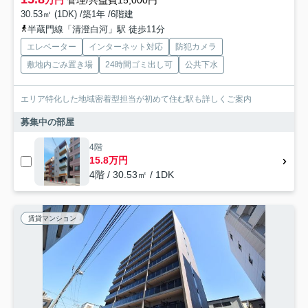
万円
管理/共益費15,000円
30.53㎡ (1DK) /築1年 /6階建
半蔵門線「清澄白河」駅 徒歩11分
エレベーター
インターネット対応
防犯カメラ
敷地内ごみ置き場
24時間ゴミ出し可
公共下水
エリア特化した地域密着型担当が初めて住む駅も詳しくご案内
募集中の部屋
4階
15.8万円
4階 / 30.53㎡ / 1DK
賃貸マンション