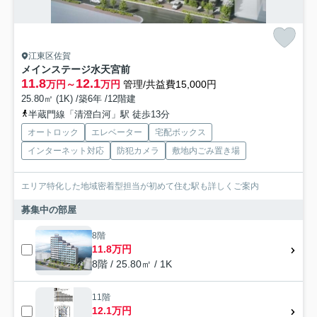
江東区佐賀
メインステージ水天宮前
11.8
12.1
万円～
万円
管理/共益費15,000円
25.80㎡ (1K) /築6年 /12階建
半蔵門線「清澄白河」駅 徒歩13分
オートロック
エレベーター
宅配ボックス
インターネット対応
防犯カメラ
敷地内ごみ置き場
エリア特化した地域密着型担当が初めて住む駅も詳しくご案内
募集中の部屋
8階
11.8万円
8階 / 25.80㎡ / 1K
11階
12.1万円