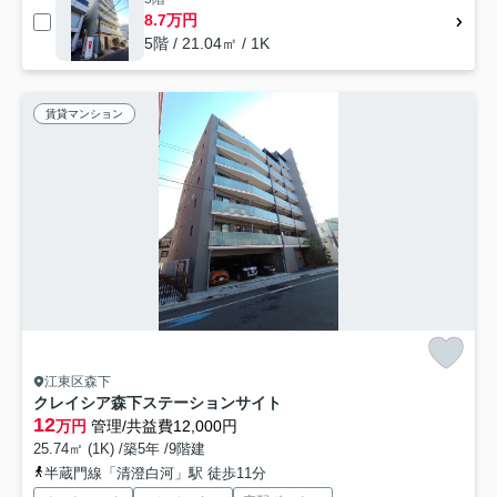
8.7万円
5階 / 21.04㎡ / 1K
賃貸マンション
江東区森下
クレイシア森下ステーションサイト
12
万円
管理/共益費12,000円
25.74㎡ (1K) /築5年 /9階建
半蔵門線「清澄白河」駅 徒歩11分