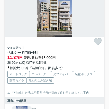
江東区深川
ベルシード門前仲町
11.3
万円
管理/共益費15,000円
26.20㎡ (1K) /築7年 /11階建
都営大江戸線「清澄白河」駅 徒歩7分
オートロック
エレベーター
光ファイバー
宅配ボックス
防犯カメラ
敷地内ごみ置き場
エリア特化した地域密着型担当が初めて住む駅も詳しくご案内
募集中の部屋