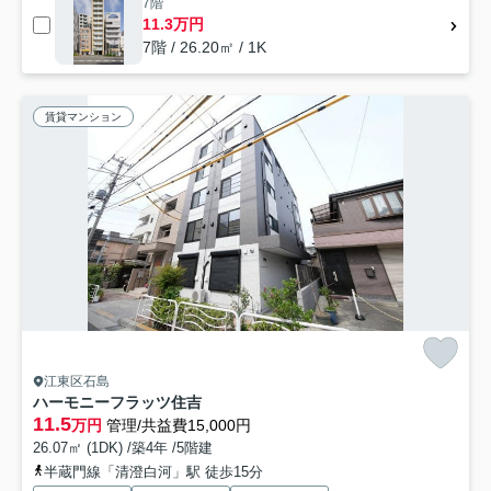
7階
11.3万円
7階 / 26.20㎡ / 1K
賃貸マンション
江東区石島
ハーモニーフラッツ住吉
11.5
万円
管理/共益費15,000円
26.07㎡ (1DK) /築4年 /5階建
半蔵門線「清澄白河」駅 徒歩15分