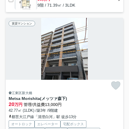
9階 / 71.39㎡ / 3LDK
賃貸マンション
江東区新大橋
Metsa Morishita(メッツァ森下)
20
万円
管理/共益費13,000円
42.77㎡ (1LDK) /築3年 /9階建
都営大江戸線「清澄白河」駅 徒歩13分
オートロック
エレベーター
宅配ボックス