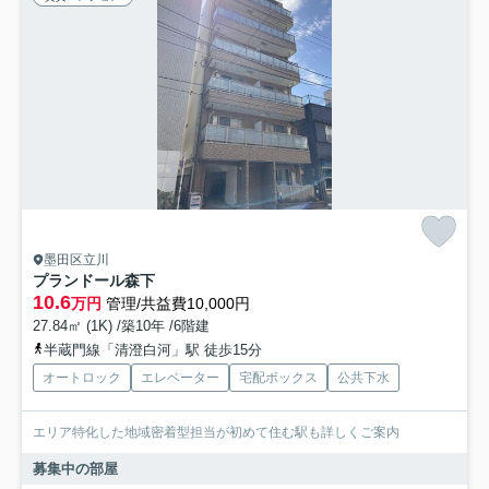
墨田区立川
プランドール森下
10.6
万円
管理/共益費10,000円
27.84㎡ (1K) /築10年 /6階建
半蔵門線「清澄白河」駅 徒歩15分
オートロック
エレベーター
宅配ボックス
公共下水
エリア特化した地域密着型担当が初めて住む駅も詳しくご案内
募集中の部屋