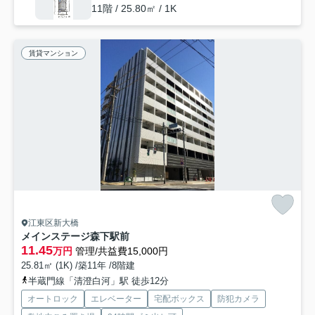
11階 / 25.80㎡ / 1K
賃貸マンション
江東区新大橋
メインステージ森下駅前
11.45
万円
管理/共益費15,000円
25.81㎡ (1K) /築11年 /8階建
半蔵門線「清澄白河」駅 徒歩12分
オートロック
エレベーター
宅配ボックス
防犯カメラ