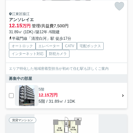
江東区猿江
アンソレイエ
12.15
万円
管理/共益費7,500円
31.89㎡ (1DK) /築12年 /6階建
半蔵門線「清澄白河」駅 徒歩17分
オートロック
エレベーター
CATV
宅配ボックス
インターネット対応
防犯カメラ
エリア特化した地域密着型担当が初めて住む駅も詳しくご案内
募集中の部屋
5階
12.15万円
5階 / 31.89㎡ / 1DK
賃貸マンション