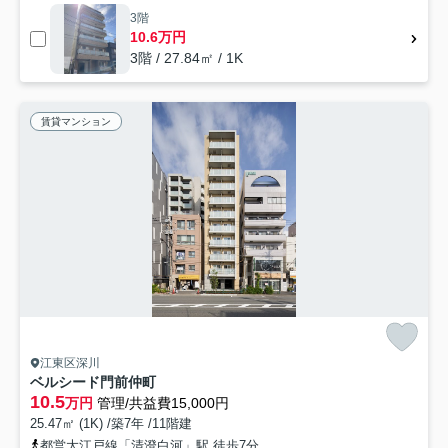
3階
10.6万円
3階 / 27.84㎡ / 1K
賃貸マンション
江東区深川
ベルシード門前仲町
10.5
万円
管理/共益費15,000円
25.47㎡ (1K) /築7年 /11階建
都営大江戸線「清澄白河」駅 徒歩7分