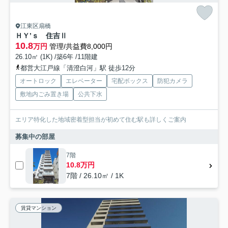
江東区扇橋
ＨＹ’ｓ 住吉Ⅱ
10.8
万円
管理/共益費8,000円
26.10㎡ (1K) /築6年 /11階建
都営大江戸線「清澄白河」駅 徒歩12分
オートロック
エレベーター
宅配ボックス
防犯カメラ
敷地内ごみ置き場
公共下水
エリア特化した地域密着型担当が初めて住む駅も詳しくご案内
募集中の部屋
7階
10.8万円
7階 / 26.10㎡ / 1K
賃貸マンション