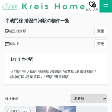
0
お気に入り
半蔵門線 清澄白河駅の物件一覧
清澄白河駅
変更
募集中
変更
おすすめの駅
入谷駅
/
三ノ輪駅
/
両国駅
/
菊川駅
/
蔵前駅
/
新御徒町駅
/
錦糸町駅
/
秋葉原駅
/
上野駅
/
田原町駅
45
棟
54
件
賃貸マンション