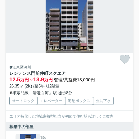
江東区深川
レジデンス門前仲町スクエア
12.5
13.9
万円～
万円
管理/共益費15,000円
26.35㎡ (2K) /築5年 /12階建
半蔵門線「清澄白河」駅 徒歩8分
オートロック
エレベーター
宅配ボックス
公共下水
エリア特化した地域密着型担当が初めて住む駅も詳しくご案内
募集中の部屋
7階