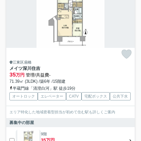
江東区扇橋
メイツ深川住吉
35
万円
管理/共益費-
71.39㎡ (3LDK) /築6年 /15階建
半蔵門線「清澄白河」駅 徒歩19分
オートロック
エレベーター
CATV
宅配ボックス
公共下水
エリア特化した地域密着型担当が初めて住む駅も詳しくご案内
募集中の部屋
9階
35万円