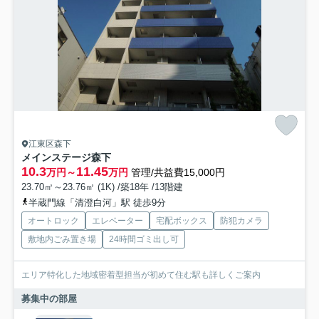
江東区森下
メインステージ森下
10.3
11.45
万円～
万円
管理/共益費15,000円
23.70㎡～23.76㎡ (1K) /築18年 /13階建
半蔵門線「清澄白河」駅 徒歩9分
オートロック
エレベーター
宅配ボックス
防犯カメラ
敷地内ごみ置き場
24時間ゴミ出し可
エリア特化した地域密着型担当が初めて住む駅も詳しくご案内
募集中の部屋