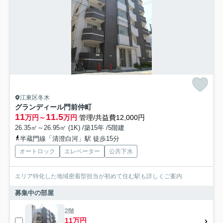
江東区冬木
グランディール門前仲町
11
11.5
万円～
万円
管理/共益費12,000円
26.35㎡～26.95㎡ (1K) /築15年 /5階建
半蔵門線「清澄白河」駅 徒歩15分
オートロック
エレベーター
公共下水
エリア特化した地域密着型担当が初めて住む駅も詳しくご案内
募集中の部屋
2階
11万円