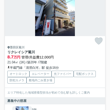
墨田区菊川
リクレイシア菊川
8.7
万円
管理/共益費12,000円
21.04㎡ (1K) /築20年 /7階建
半蔵門線「清澄白河」駅 徒歩16分
オートロック
エレベーター
光ファイバー
宅配ボックス
防犯カメラ
敷地内ごみ置き場
エリア特化した地域密着型担当が初めて住む駅も詳しくご案内
募集中の部屋
5階