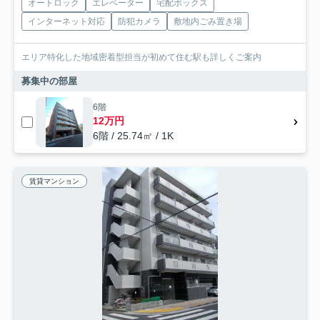
オートロック
エレベーター
宅配ボックス
インターネット対応
防犯カメラ
敷地内ごみ置き場
エリア特化した地域密着型担当が初めて住む駅も詳しくご案内
募集中の部屋
6階
12万円
6階 / 25.74㎡ / 1K
賃貸マンション