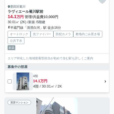
墨田区菊川
ラヴィエール菊川駅前
14.1
万円
管理/共益費10,000円
30.01㎡ (2K) /新築 /5階建
半蔵門線「清澄白河」駅 徒歩16分
オートロック
光ファイバー
防犯カメラ
敷地内ごみ置き場
公共下水
新築
エリア特化した地域密着型担当が初めて住む駅も詳しくご案内
募集中の部屋
4階
14.1万円
4階 / 30.01㎡ / 2K
賃貸マンション