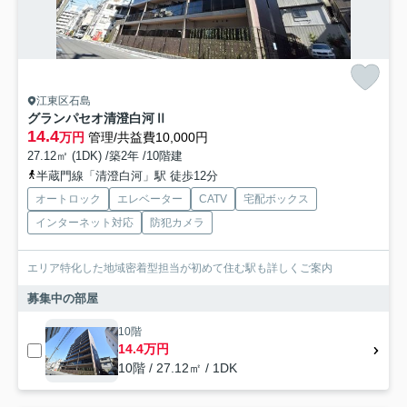
江東区石島
グランパセオ清澄白河Ⅱ
14.4
万円
管理/共益費10,000円
27.12㎡ (1DK) /築2年 /10階建
半蔵門線「清澄白河」駅 徒歩12分
オートロック
エレベーター
CATV
宅配ボックス
インターネット対応
防犯カメラ
エリア特化した地域密着型担当が初めて住む駅も詳しくご案内
募集中の部屋
10階
14.4万円
10階 / 27.12㎡ / 1DK