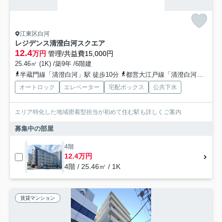
江東区白河
レジデンス清澄白河スクエア
12.4
万円
管理/共益費15,000円
25.46㎡ (1K) /築9年 /6階建
半蔵門線「清澄白河」駅 徒歩10分
都営大江戸線「清澄白河」駅 徒歩13分
オートロック
エレベーター
宅配ボックス
公共下水
エリア特化した地域密着型担当が初めて住む駅も詳しくご案内
募集中の部屋
4階
12.4万円
4階 / 25.46㎡ / 1K
賃貸マンション