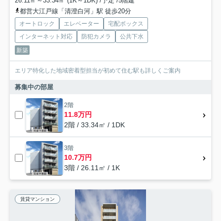
26.11㎡～33.34㎡ (1K～1DK) /予定 /5階建
都営大江戸線「清澄白河」駅 徒歩20分
オートロック
エレベーター
宅配ボックス
インターネット対応
防犯カメラ
公共下水
新築
エリア特化した地域密着型担当が初めて住む駅も詳しくご案内
募集中の部屋
2階
11.8万円
2階 / 33.34㎡ / 1DK
3階
10.7万円
3階 / 26.11㎡ / 1K
賃貸マンション