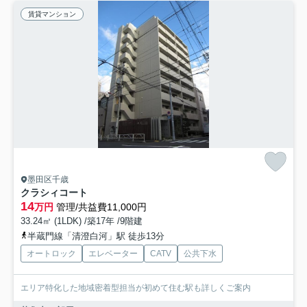
賃貸マンション
墨田区千歳
クラシィコート
14
万円
管理/共益費11,000円
33.24㎡ (1LDK) /築17年 /9階建
半蔵門線「清澄白河」駅 徒歩13分
オートロック
エレベーター
CATV
公共下水
エリア特化した地域密着型担当が初めて住む駅も詳しくご案内