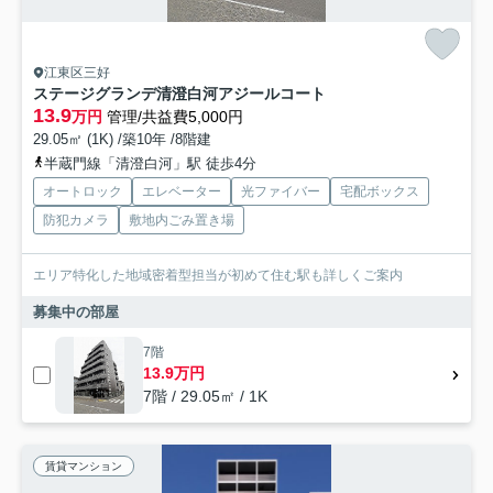
江東区三好
ステージグランデ清澄白河アジールコート
13.9
万円
管理/共益費5,000円
29.05㎡ (1K) /築10年 /8階建
半蔵門線「清澄白河」駅 徒歩4分
オートロック
エレベーター
光ファイバー
宅配ボックス
防犯カメラ
敷地内ごみ置き場
エリア特化した地域密着型担当が初めて住む駅も詳しくご案内
募集中の部屋
7階
13.9万円
7階 / 29.05㎡ / 1K
賃貸マンション