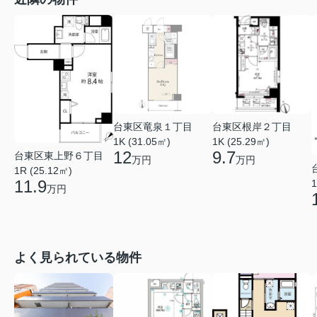
台東区竜泉１丁目
台東区根岸２丁目
1K (31.05㎡)
1K (25.29㎡)
12
9.7
台東区東上野６丁目
万円
万円
1R (25.12㎡)
11.9
1
万円
よく見られている物件