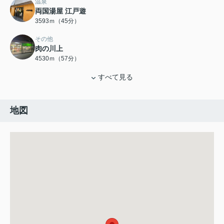
温泉
両国湯屋 江戸遊
3593ｍ（45分）
その他
肉の川上
4530ｍ（57分）
すべて見る
地図