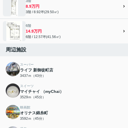
3階
8.9万円
3階 / 8.92坪(29.50㎡)
6階
14.9万円
6階 / 12.57坪(41.56㎡)
周辺施設
スーパー
ライフ 新御徒町店
3437ｍ（43分）
スイーツ
マイチャイ （myChai）
3529ｍ（45分）
映画館
オリナス錦糸町
3592ｍ（45分）