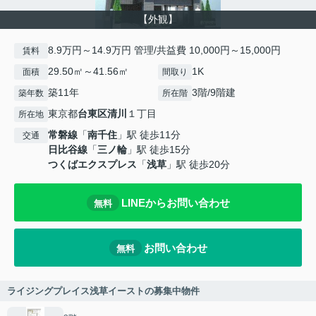
【外観】
8.9万円～14.9万円 管理/共益費 10,000円～15,000円
賃料
29.50㎡～41.56㎡
1K
面積
間取り
築11年
3階/9階建
築年数
所在階
東京都
台東区
清川
１丁目
所在地
常磐線
「
南千住
」駅 徒歩11分
交通
日比谷線
「
三ノ輪
」駅 徒歩15分
つくばエクスプレス
「
浅草
」駅 徒歩20分
LINEからお問い合わせ
無料
お問い合わせ
無料
ライジングプレイス浅草イーストの募集中物件