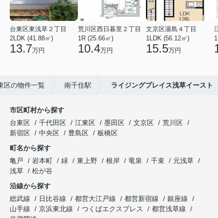
台東区東浅草２丁目
荒川区西日暮里２丁目
文京区湯島４丁目
2LDK (41.88㎡)
1R (25.66㎡)
1LDK (56.12㎡)
1
13.7
10.4
15.5
万円
万円
万円
東区の物件一覧
南千住駅
ライジングプレイス浅草イースト
市区町村から探す
台東区
千代田区
江東区
墨田区
文京区
荒川区
新宿区
中央区
豊島区
板橋区
町名から探す
亀戸
岩本町
緑
東上野
根岸
竜泉
千束
元浅草
浅草
松が谷
沿線から探す
総武線
日比谷線
都営大江戸線
都営新宿線
銀座線
山手線
京浜東北線
つくばエクスプレス
都営浅草線