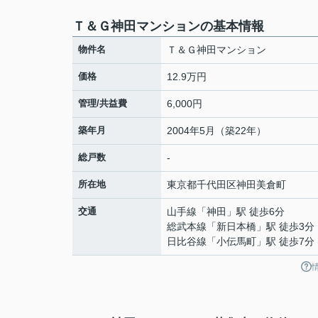
Ｔ＆Ｇ神田マンションの基本情報
物件名
Ｔ＆Ｇ神田マンション
価格
12.9万円
管理/共益費
6,000円
築年月
2004年5月（築22年）
総戸数
-
所在地
東京都
千代田区
神田美倉町
交通
山手線
「
神田
」駅 徒歩6分
総武本線
「
新日本橋
」駅 徒歩3分
日比谷線
「
小伝馬町
」駅 徒歩7分