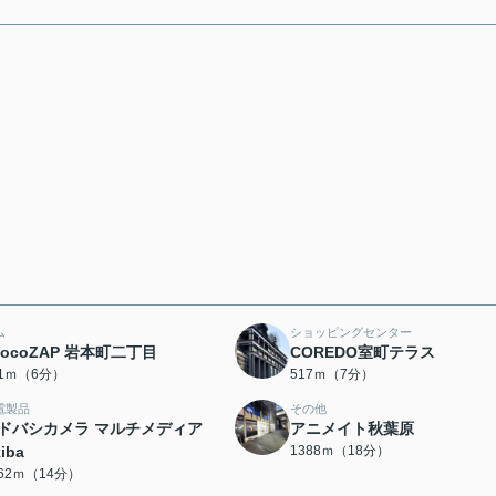
ム
ショッピングセンター
hocoZAP 岩本町二丁目
COREDO室町テラス
01ｍ（6分）
517ｍ（7分）
電製品
その他
ドバシカメラ マルチメディア
アニメイト秋葉原
iba
1388ｍ（18分）
062ｍ（14分）