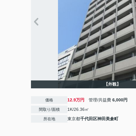
【外観】
12.9万円
管理/共益費
6,000円
価格
1K/26.36㎡
間取り/面積
東京都
千代田区
神田美倉町
所在地