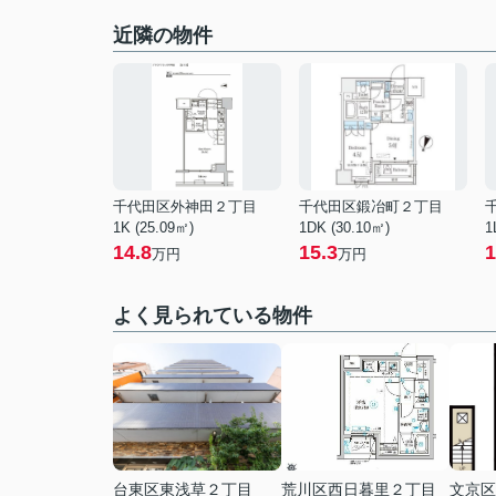
近隣の物件
千代田区外神田２丁目
千代田区鍛冶町２丁目
1K (25.09㎡)
1DK (30.10㎡)
1
14.8
15.3
1
万円
万円
よく見られている物件
台東区東浅草２丁目
荒川区西日暮里２丁目
文京区