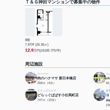
Ｔ＆Ｇ神田マンションで募集中の物件
9階
7.97坪 (26.36㎡)
12.9
万円(16185.7円/坪)
周辺施設
スーパー
ジ
肉のハナマサ 新日本橋店
c
268ｍ（4分）
4
ドラッグストア
家
どらっぐぱぱす小伝馬町店
ヨ
747ｍ（10分）
Ak
1