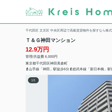
千代田区 文京区 中央区周辺で高級賃貸物件を探すなら株
Ｔ＆Ｇ神田マンション
12.9万円
管理/共益費 6,000円
東京都
千代田区
神田美倉町
山手線「神田」駅徒歩6分
総武本線「新日本橋」駅
1
/
1