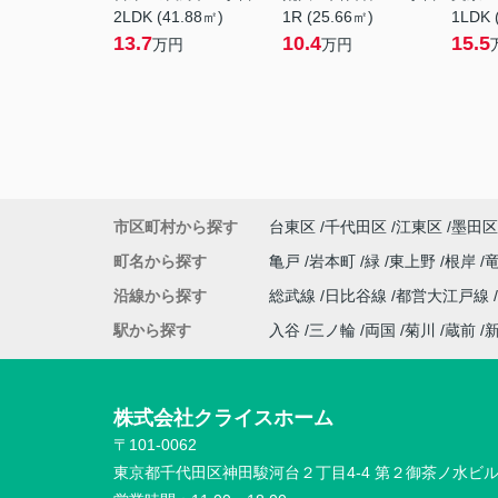
2LDK (41.88㎡)
1R (25.66㎡)
1LDK 
13.7
10.4
15.5
万円
万円
市区町村から探す
台東区
千代田区
江東区
墨田区
町名から探す
亀戸
岩本町
緑
東上野
根岸
沿線から探す
総武線
日比谷線
都営大江戸線
駅から探す
入谷
三ノ輪
両国
菊川
蔵前
株式会社クライスホーム
〒101-0062
東京都千代田区神田駿河台２丁目4-4 第２御茶ノ水ビ