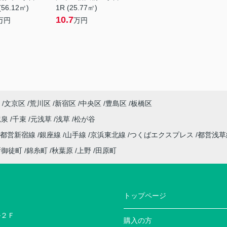
(56.12㎡)
1R (25.77㎡)
10.7
万円
万円
文京区
荒川区
新宿区
中央区
豊島区
板橋区
竜泉
千束
元浅草
浅草
松が谷
都営新宿線
銀座線
山手線
京浜東北線
つくばエクスプレス
都営浅
新御徒町
錦糸町
秋葉原
上野
田原町
トップページ
ル２Ｆ
購入の方