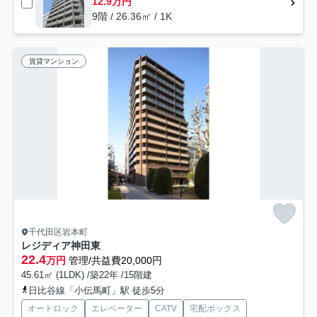
12.9万円
9階 / 26.36㎡ / 1K
賃貸マンション
千代田区岩本町
レジディア神田東
22.4
万円
管理/共益費20,000円
45.61㎡ (1LDK) /築22年 /15階建
日比谷線「小伝馬町」駅 徒歩5分
オートロック
エレベーター
CATV
宅配ボックス