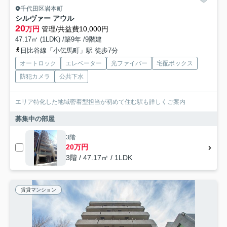
千代田区岩本町
シルヴァー アウル
20
万円
管理/共益費10,000円
47.17㎡ (1LDK) /築9年 /9階建
日比谷線「小伝馬町」駅 徒歩7分
オートロック
エレベーター
光ファイバー
宅配ボックス
防犯カメラ
公共下水
エリア特化した地域密着型担当が初めて住む駅も詳しくご案内
募集中の部屋
3階
20万円
3階 / 47.17㎡ / 1LDK
賃貸マンション