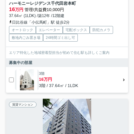
ハーモニーレジデンス千代田岩本町
16
万円
管理/共益費10,000円
37.64㎡ (1LDK) /築12年 /12階建
日比谷線「小伝馬町」駅 徒歩2分
オートロック
エレベーター
宅配ボックス
防犯カメラ
敷地内ごみ置き場
24時間ゴミ出し可
エリア特化した地域密着型担当が初めて住む駅も詳しくご案内
募集中の部屋
3階
16万円
3階 / 37.64㎡ / 1LDK
賃貸マンション