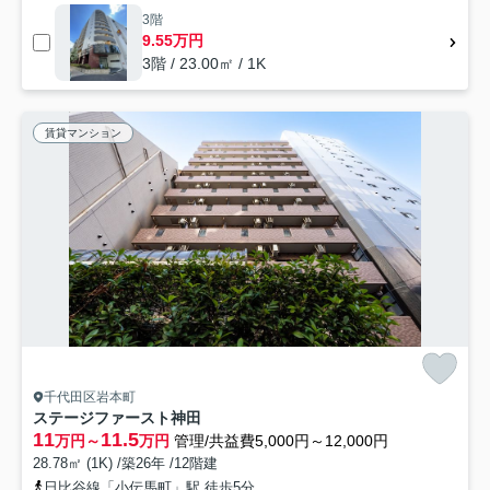
3階
9.55万円
3階 / 23.00㎡ / 1K
賃貸マンション
千代田区岩本町
ステージファースト神田
11
11.5
万円～
万円
管理/共益費5,000円～12,000円
28.78㎡ (1K) /築26年 /12階建
日比谷線「小伝馬町」駅 徒歩5分