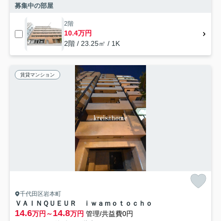
募集中の部屋
2階
10.4万円
2階 / 23.25㎡ / 1K
賃貸マンション
千代田区岩本町
ＶＡＩＮＱＵＥＵＲ ｉｗａｍｏｔｏｃｈｏ
14.6
14.8
万円～
万円
管理/共益費0円