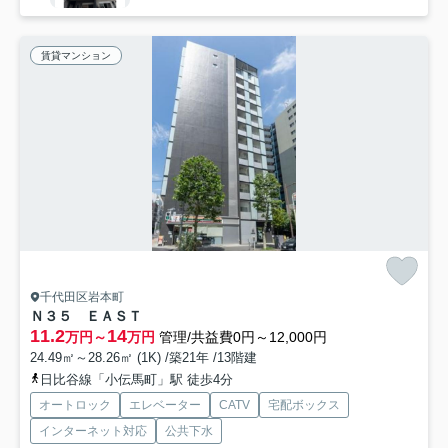
賃貸マンション
千代田区岩本町
Ｎ３５ ＥＡＳＴ
11.2
14
万円～
万円
管理/共益費0円～12,000円
24.49㎡～28.26㎡ (1K) /築21年 /13階建
日比谷線「小伝馬町」駅 徒歩4分
オートロック
エレベーター
CATV
宅配ボックス
インターネット対応
公共下水