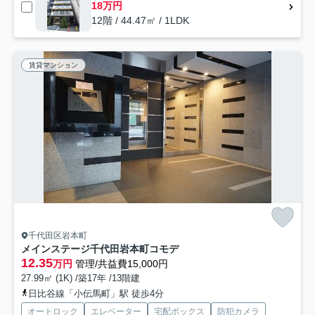
18万円
12階 / 44.47㎡ / 1LDK
賃貸マンション
千代田区岩本町
メインステージ千代田岩本町コモデ
12.35
万円
管理/共益費15,000円
27.99㎡ (1K) /築17年 /13階建
日比谷線「小伝馬町」駅 徒歩4分
オートロック
エレベーター
宅配ボックス
防犯カメラ