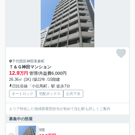
千代田区神田美倉町
Ｔ＆Ｇ神田マンション
12.9
万円
管理/共益費6,000円
26.36㎡ (1K) /築22年 /15階建
日比谷線「小伝馬町」駅 徒歩7分
オートロック
宅配ボックス
公共下水
エリア特化した地域密着型担当が初めて住む駅も詳しくご案内
募集中の部屋
9階