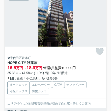
千代田区岩本町
HOPE CITY 秋葉原
16.5
18.9
万円～
万円
管理/共益費10,000円
35.35㎡～47.58㎡ (1LDK) /築19年 /15階建
日比谷線「小伝馬町」駅 徒歩6分
オートロック
エレベーター
CATV
光ファイバー
宅配ボックス
防犯カメラ
エリア特化した地域密着型担当が初めて住む駅も詳しくご案内