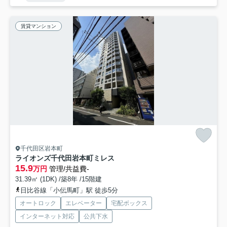
賃貸マンション
千代田区岩本町
ライオンズ千代田岩本町ミレス
15.9
万円
管理/共益費-
31.39㎡ (1DK) /築8年 /15階建
日比谷線「小伝馬町」駅 徒歩5分
オートロック
エレベーター
宅配ボックス
インターネット対応
公共下水