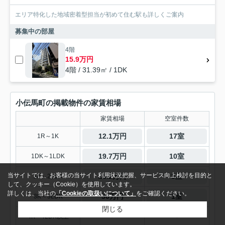
エリア特化した地域密着型担当が初めて住む駅も詳しくご案内
募集中の部屋
4階
15.9万円
4階 / 31.39㎡ / 1DK
小伝馬町の掲載物件の家賃相場
家賃相場
空室件数
12.1万円
17室
1R～1K
19.7万円
10室
1DK～1LDK
当サイトでは、お客様の当サイト利用状況把握、サービス向上検討を目的と
25.2万円
3室
2K～2LDK
して、クッキー（Cookie）を使用しています。
詳しくは、当社の
「Cookieの取扱いについて」
をご確認ください。
30万円
1室
3K～3LDK
閉じる
-
-
4K～4LDK以上