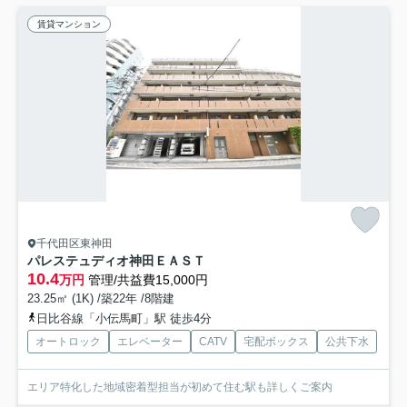
賃貸マンション
千代田区東神田
パレステュディオ神田ＥＡＳＴ
10.4
万円
管理/共益費15,000円
23.25㎡ (1K) /築22年 /8階建
日比谷線「小伝馬町」駅 徒歩4分
オートロック
エレベーター
CATV
宅配ボックス
公共下水
エリア特化した地域密着型担当が初めて住む駅も詳しくご案内