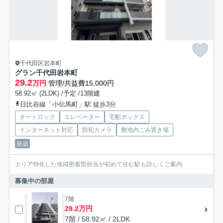
千代田区岩本町
グラン千代田岩本町
29.2
万円
管理/共益費15,000円
58.92㎡ (2LDK) /予定 /13階建
日比谷線「小伝馬町」駅 徒歩3分
オートロック
エレベーター
宅配ボックス
インターネット対応
防犯カメラ
敷地内ごみ置き場
新築
エリア特化した地域密着型担当が初めて住む駅も詳しくご案内
募集中の部屋
7階
29.2万円
7階 / 58.92㎡ / 2LDK