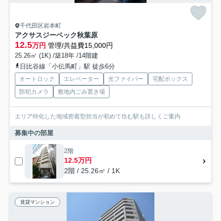
千代田区岩本町
アクサスジーベック秋葉原
12.5
万円
管理/共益費15,000円
25.26㎡ (1K) /築18年 /14階建
日比谷線「小伝馬町」駅 徒歩6分
オートロック
エレベーター
光ファイバー
宅配ボックス
防犯カメラ
敷地内ごみ置き場
エリア特化した地域密着型担当が初めて住む駅も詳しくご案内
募集中の部屋
2階
12.5万円
2階 / 25.26㎡ / 1K
賃貸マンション