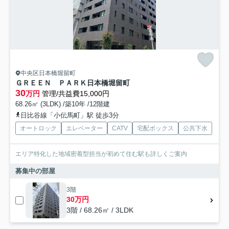
中央区日本橋堀留町
ＧＲＥＥＮ ＰＡＲＫ日本橋堀留町
30
万円
管理/共益費15,000円
68.26㎡ (3LDK) /築10年 /12階建
日比谷線「小伝馬町」駅 徒歩3分
オートロック
エレベーター
CATV
宅配ボックス
公共下水
エリア特化した地域密着型担当が初めて住む駅も詳しくご案内
募集中の部屋
3階
30万円
3階 / 68.26㎡ / 3LDK