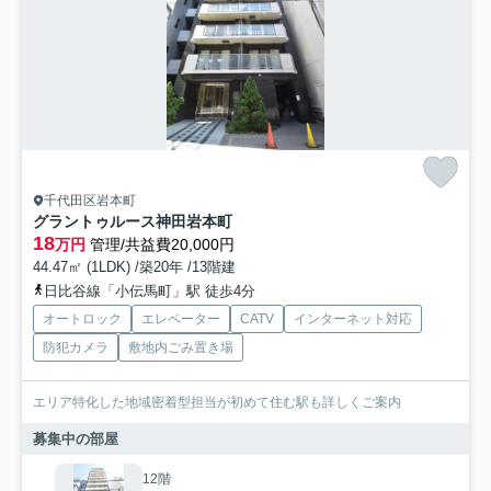
千代田区岩本町
グラントゥルース神田岩本町
18
万円
管理/共益費20,000円
44.47㎡ (1LDK) /築20年 /13階建
日比谷線「小伝馬町」駅 徒歩4分
オートロック
エレベーター
CATV
インターネット対応
防犯カメラ
敷地内ごみ置き場
エリア特化した地域密着型担当が初めて住む駅も詳しくご案内
募集中の部屋
12階