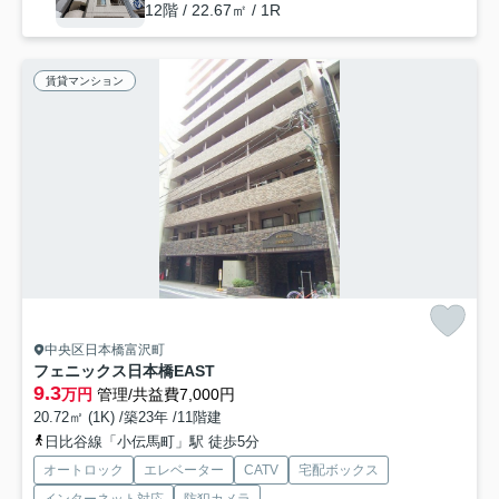
12階 / 22.67㎡ / 1R
賃貸マンション
中央区日本橋富沢町
フェニックス日本橋EAST
9.3
万円
管理/共益費7,000円
20.72㎡ (1K) /築23年 /11階建
日比谷線「小伝馬町」駅 徒歩5分
オートロック
エレベーター
CATV
宅配ボックス
インターネット対応
防犯カメラ