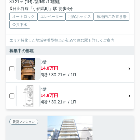
30.21㎡ (1R) /築9年 /10階建
日比谷線「小伝馬町」駅 徒歩8分
オートロック
エレベーター
宅配ボックス
敷地内ごみ置き場
公共下水
エリア特化した地域密着型担当が初めて住む駅も詳しくご案内
募集中の部屋
3階
14.8万円
3階 / 30.21㎡ / 1R
4階
14.6万円
4階 / 30.21㎡ / 1R
賃貸マンション