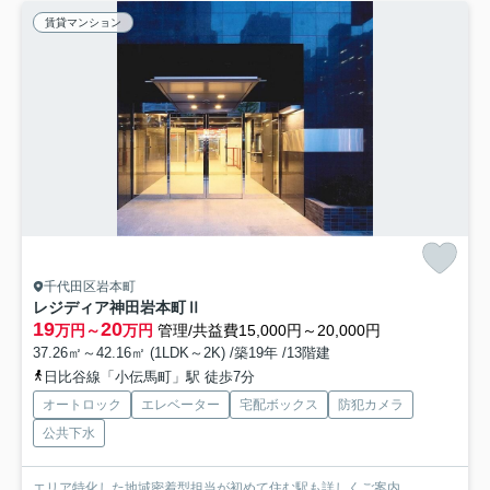
賃貸マンション
千代田区岩本町
レジディア神田岩本町Ⅱ
19
20
万円～
万円
管理/共益費15,000円～20,000円
37.26㎡～42.16㎡ (1LDK～2K) /築19年 /13階建
日比谷線「小伝馬町」駅 徒歩7分
オートロック
エレベーター
宅配ボックス
防犯カメラ
公共下水
エリア特化した地域密着型担当が初めて住む駅も詳しくご案内