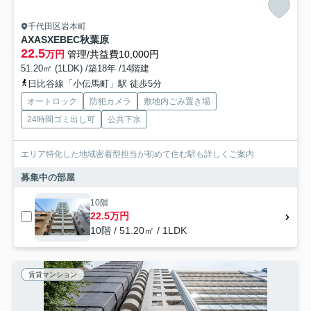
千代田区岩本町
AXASXEBEC秋葉原
22.5
万円
管理/共益費10,000円
51.20㎡ (1LDK) /築18年 /14階建
日比谷線「小伝馬町」駅 徒歩5分
オートロック
防犯カメラ
敷地内ごみ置き場
24時間ゴミ出し可
公共下水
エリア特化した地域密着型担当が初めて住む駅も詳しくご案内
募集中の部屋
10階
22.5万円
10階 / 51.20㎡ / 1LDK
賃貸マンション