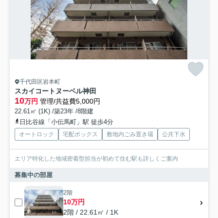
千代田区岩本町
スカイコートヌーベル神田
10
万円
管理/共益費5,000円
22.61㎡ (1K) /築23年 /8階建
日比谷線「小伝馬町」駅 徒歩4分
オートロック
宅配ボックス
敷地内ごみ置き場
公共下水
エリア特化した地域密着型担当が初めて住む駅も詳しくご案内
募集中の部屋
2階
10万円
2階 / 22.61㎡ / 1K