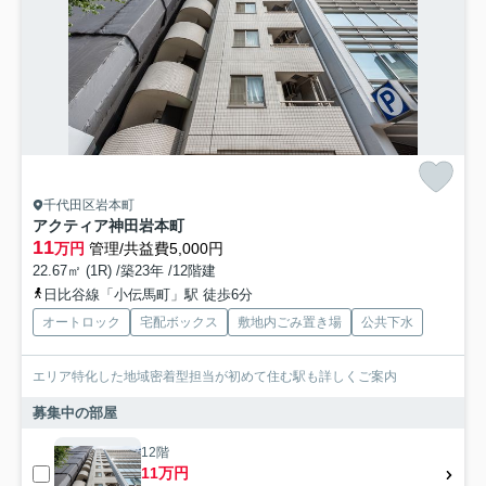
千代田区岩本町
アクティア神田岩本町
11
万円
管理/共益費5,000円
22.67㎡ (1R) /築23年 /12階建
日比谷線「小伝馬町」駅 徒歩6分
オートロック
宅配ボックス
敷地内ごみ置き場
公共下水
エリア特化した地域密着型担当が初めて住む駅も詳しくご案内
募集中の部屋
12階
11万円