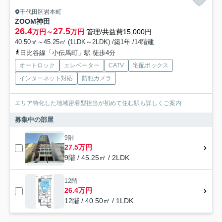
千代田区岩本町
ZOOM神田
26.4
27.5
万円～
万円
管理/共益費15,000円
40.50㎡～45.25㎡ (1LDK～2LDK) /築1年 /14階建
日比谷線「小伝馬町」駅 徒歩4分
オートロック
エレベーター
CATV
宅配ボックス
インターネット対応
防犯カメラ
エリア特化した地域密着型担当が初めて住む駅も詳しくご案内
募集中の部屋
9階
27.5万円
9階 / 45.25㎡ / 2LDK
12階
26.4万円
12階 / 40.50㎡ / 1LDK