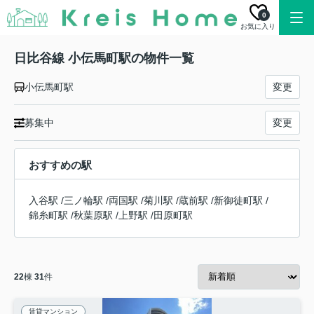
0
お気に入り
日比谷線 小伝馬町駅の物件一覧
小伝馬町駅
変更
募集中
変更
おすすめの駅
入谷駅
/
三ノ輪駅
/
両国駅
/
菊川駅
/
蔵前駅
/
新御徒町駅
/
錦糸町駅
/
秋葉原駅
/
上野駅
/
田原町駅
22
棟
31
件
賃貸マンション