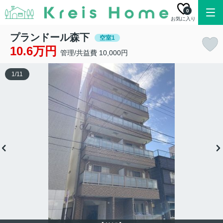
0
お気に入り
プランドール森下
空室1
10.6万円
管理/共益費 10,000円
1
/
11