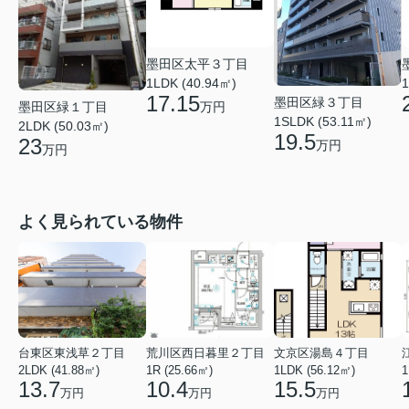
墨田区太平３丁目
1LDK (40.94㎡)
1
17.15
墨田区緑３丁目
万円
墨田区緑１丁目
1SLDK (53.11㎡)
2LDK (50.03㎡)
19.5
23
万円
万円
よく見られている物件
台東区東浅草２丁目
荒川区西日暮里２丁目
文京区湯島４丁目
2LDK (41.88㎡)
1R (25.66㎡)
1LDK (56.12㎡)
1
13.7
10.4
15.5
万円
万円
万円