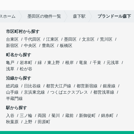
スホーム
墨田区の物件一覧
森下駅
プランドール森下
市区町村から探す
台東区
千代田区
江東区
墨田区
文京区
荒川区
新宿区
中央区
豊島区
板橋区
町名から探す
亀戸
岩本町
緑
東上野
根岸
竜泉
千束
元浅草
浅草
松が谷
沿線から探す
総武線
日比谷線
都営大江戸線
都営新宿線
銀座線
山手線
京浜東北線
つくばエクスプレス
都営浅草線
半蔵門線
駅から探す
入谷
三ノ輪
両国
菊川
蔵前
新御徒町
錦糸町
秋葉原
上野
田原町