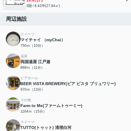
3階 / 8.42坪(27.84㎡)
周辺施設
スイーツ
マイチャイ （myChai）
750ｍ（10分）
温泉
両国湯屋 江戸遊
868ｍ（11分）
ビアホール
BEER VISTA BREWERY(ビア ビスタ ブリュワリー)
970ｍ（13分）
その他
Farm to Me(ファームトゥーミー)
1164ｍ（15分）
スイーツ
TUTTO(トゥット) 清澄白河