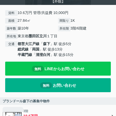
【外観】
10.6万円 管理/共益費 10,000円
賃料
27.84㎡
1K
面積
間取り
築10年
3階/6階建
築年数
所在階
東京都
墨田区
立川
１丁目
所在地
都営大江戸線
「
森下
」駅 徒歩5分
交通
総武線
「
両国
」駅 徒歩13分
半蔵門線
「
清澄白河
」駅 徒歩15分
LINEからお問い合わせ
無料
お問い合わせ
無料
プランドール森下の募集中物件
3階
10.6万円