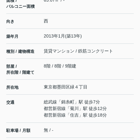
63.07㎡ / -
面積 /
バルコニー面積
西
向き
2013年1月(築13年)
築年月
賃貸マンション / 鉄筋コンクリート
種別 / 建物構造
8階 / 8階 / 9階建
部屋 /
所在階 / 階建て
東京都
墨田区
緑
４丁目
所在地
総武線
「
錦糸町
」駅 徒歩7分
交通
都営新宿線
「
菊川
」駅 徒歩12分
都営新宿線
「
住吉
」駅 徒歩18分
無 / -
駐車場 / 月額