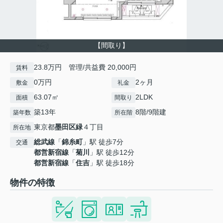
【間取り】
23.8万円 管理/共益費 20,000円
賃料
0万円
2ヶ月
敷金
礼金
63.07㎡
2LDK
面積
間取り
築13年
8階/9階建
築年数
所在階
東京都
墨田区
緑
４丁目
所在地
総武線
「
錦糸町
」駅 徒歩7分
交通
都営新宿線
「
菊川
」駅 徒歩12分
都営新宿線
「
住吉
」駅 徒歩18分
物件の特徴