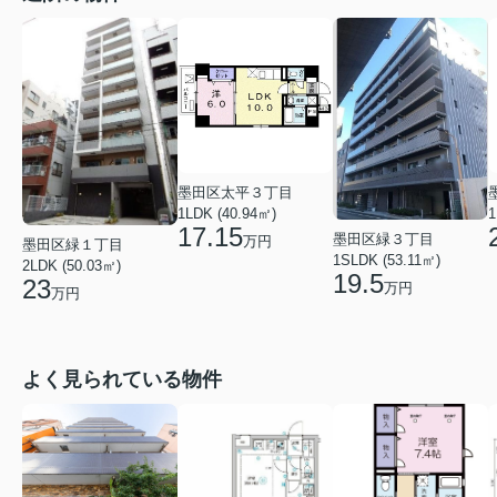
墨田区太平３丁目
1LDK (40.94㎡)
1
17.15
墨田区緑３丁目
万円
墨田区緑１丁目
1SLDK (53.11㎡)
2LDK (50.03㎡)
19.5
23
万円
万円
よく見られている物件