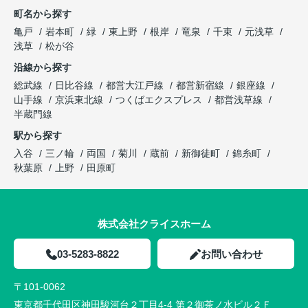
町名から探す
亀戸
岩本町
緑
東上野
根岸
竜泉
千束
元浅草
浅草
松が谷
沿線から探す
総武線
日比谷線
都営大江戸線
都営新宿線
銀座線
山手線
京浜東北線
つくばエクスプレス
都営浅草線
半蔵門線
駅から探す
入谷
三ノ輪
両国
菊川
蔵前
新御徒町
錦糸町
秋葉原
上野
田原町
株式会社クライスホーム
03-5283-8822
お問い合わせ
〒101-0062
東京都千代田区神田駿河台２丁目4-4 第２御茶ノ水ビル２Ｆ