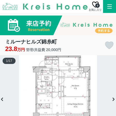
0
お気に入り
ミルーナヒルズ錦糸町
23.8
万円
管理/共益費 20,000円
1
/
17