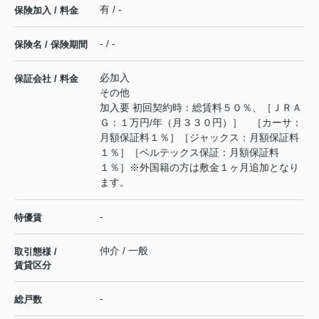
有 / -
保険加入 / 料金
- / -
保険名 / 保険期間
必加入
保証会社 / 料金
その他
加入要 初回契約時：総賃料５０％、［ＪＲＡ
Ｇ：１万円/年（月３３０円）］ ［カーサ：
月額保証料１％］［ジャックス：月額保証料
１％］［ベルテックス保証：月額保証料
１％］※外国籍の方は敷金１ヶ月追加となり
ます。
-
特優賃
仲介 / 一般
取引態様 /
賃貸区分
-
総戸数