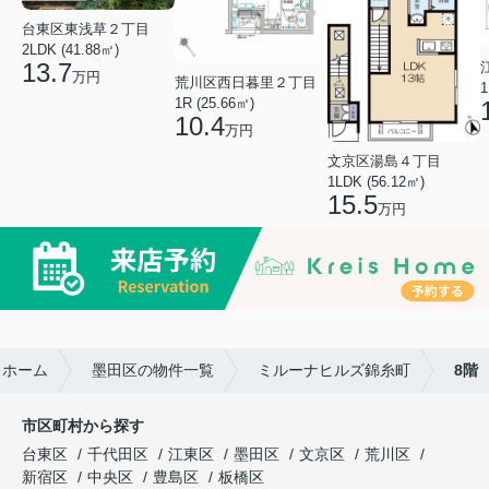
台東区東浅草２丁目
2LDK (41.88㎡)
13.7
万円
荒川区西日暮里２丁目
1
1R (25.66㎡)
10.4
万円
文京区湯島４丁目
1LDK (56.12㎡)
15.5
万円
スホーム
墨田区の物件一覧
ミルーナヒルズ錦糸町
8階
市区町村から探す
台東区
千代田区
江東区
墨田区
文京区
荒川区
新宿区
中央区
豊島区
板橋区