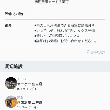
初期費用カード決済可
-
設備(その他)
■雨の日もお洗濯できる浴室乾燥機付き
備考
■いつでも受け取れる宅配ボックス完備
■楽しくお料理2口ガスコンロ
■詳細はお気軽にお問い合わせください。
情報の見方
周辺施設
スーパー
オーケー 住吉店
927ｍ（12分）
温泉
両国湯屋 江戸遊
1009ｍ（13分）