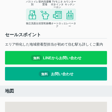
バストイレ
室内洗濯機
TVモニタ
カウンター
別
置場
付きインタ
キッチン
ーホン
独立洗面台
浴室乾燥機
オートロッ
エレベータ
ク
ー
セールスポイント
エリア特化した地域密着型担当が初めて住む駅も詳しくご案内
LINEからお問い合わせ
無料
お問い合わせ
無料
地図