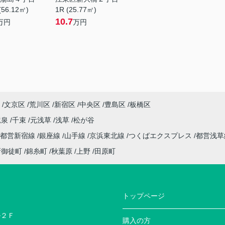
(56.12㎡)
1R (25.77㎡)
10.7
万円
万円
文京区
荒川区
新宿区
中央区
豊島区
板橋区
竜泉
千束
元浅草
浅草
松が谷
都営新宿線
銀座線
山手線
京浜東北線
つくばエクスプレス
都営浅
新御徒町
錦糸町
秋葉原
上野
田原町
トップページ
ル２Ｆ
購入の方