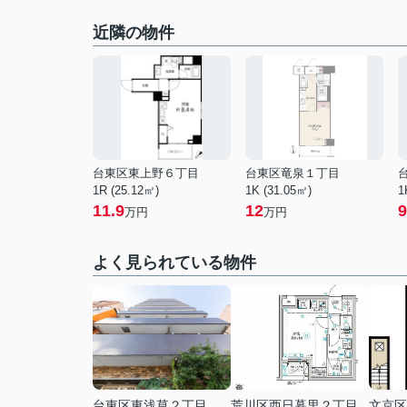
近隣の物件
台東区東上野６丁目
台東区竜泉１丁目
1R (25.12㎡)
1K (31.05㎡)
1
11.9
12
9
万円
万円
よく見られている物件
台東区東浅草２丁目
荒川区西日暮里２丁目
文京区