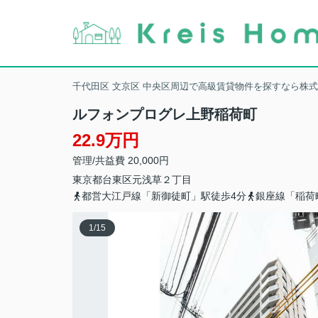
千代田区 文京区 中央区周辺で高級賃貸物件を探すなら株
ルフォンプログレ上野稲荷町
22.9万円
管理/共益費 20,000円
東京都
台東区
元浅草
２丁目
都営大江戸線「新御徒町」駅徒歩4分
銀座線「稲荷
1
/
15