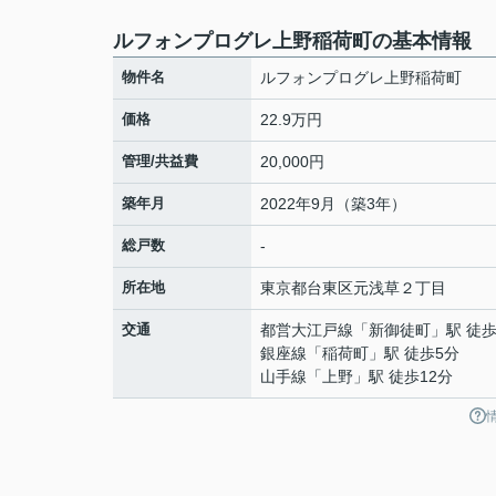
ルフォンプログレ上野稲荷町の基本情報
物件名
ルフォンプログレ上野稲荷町
価格
22.9万円
管理/共益費
20,000円
築年月
2022年9月（築3年）
総戸数
-
所在地
東京都
台東区
元浅草
２丁目
交通
都営大江戸線
「
新御徒町
」駅 徒歩
銀座線
「
稲荷町
」駅 徒歩5分
山手線
「
上野
」駅 徒歩12分