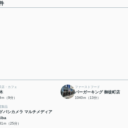
件
茶店・カフェ
ファーストフード
木
バーガーキング 御徒町店
09ｍ（9分）
1040ｍ（13分）
電製品
ドバシカメラ マルチメディア
iba
981ｍ（25分）