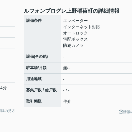
ルフォンプログレ上野稲荷町の詳細情報
設備条件
エレベーター
インターネット対応
オートロック
宅配ボックス
防犯カメラ
設備(その他)
-
駐車場/月額
無/-
用途地域
-
4分
募集戸数 / 総戸数
- / -
取引態様
仲介
情報の見方
情報