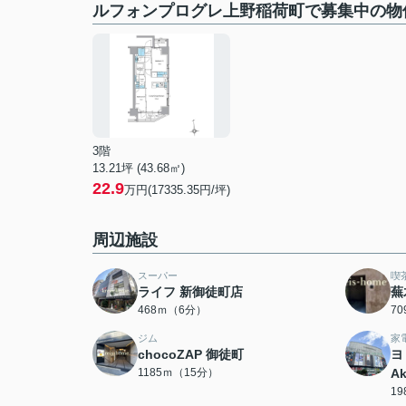
ルフォンプログレ上野稲荷町で募集中の物
3階
13.21坪 (43.68㎡)
22.9
万円(17335.35円/坪)
周辺施設
スーパー
喫
ライフ 新御徒町店
蕪
468ｍ（6分）
7
ジム
家
chocoZAP 御徒町
ヨ
1185ｍ（15分）
Ak
1