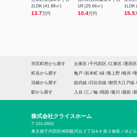
2LDK (41.88㎡)
1R (25.66㎡)
1LDK 
13.7
10.4
15.5
万円
万円
市区町村から探す
台東区
千代田区
江東区
墨田区
町名から探す
亀戸
岩本町
緑
東上野
根岸
沿線から探す
総武線
日比谷線
都営大江戸線
駅から探す
入谷
三ノ輪
両国
菊川
蔵前
株式会社クライスホーム
〒101-0062
東京都千代田区神田駿河台２丁目4-4 第２御茶ノ水ビ