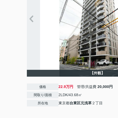
【外観】
22.9万円
管理/共益費
20,000円
価格
2LDK/43.68㎡
間取り/面積
東京都
台東区
元浅草
２丁目
所在地