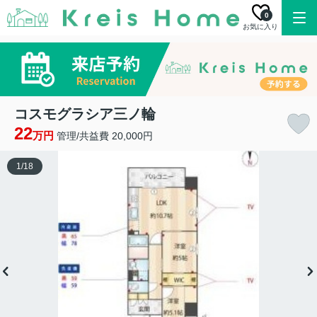
0
お気に入り
コスモグラシア三ノ輪
22
万円
管理/共益費 20,000円
1
/
18