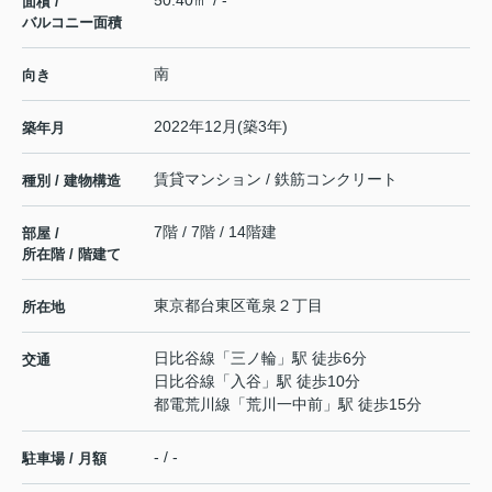
50.40㎡ / -
面積 /
バルコニー面積
南
向き
2022年12月(築3年)
築年月
賃貸マンション / 鉄筋コンクリート
種別 / 建物構造
7階 / 7階 / 14階建
部屋 /
所在階 / 階建て
東京都
台東区
竜泉
２丁目
所在地
日比谷線
「
三ノ輪
」駅 徒歩6分
交通
日比谷線
「
入谷
」駅 徒歩10分
都電荒川線
「
荒川一中前
」駅 徒歩15分
- / -
駐車場 / 月額