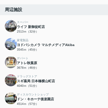
周辺施設
スーパー
ライフ 新御徒町店
2513ｍ（32分）
家電製品
ヨドバシカメラ マルチメディアAkiba
3545ｍ（45分）
デパート
アトレ秋葉原
3678ｍ（46分）
ドラッグストア
スギ薬局 日本橋横山町店
4040ｍ（51分）
ディスカウントショップ
ドン・キホーテ後楽園店
4514ｍ（57分）