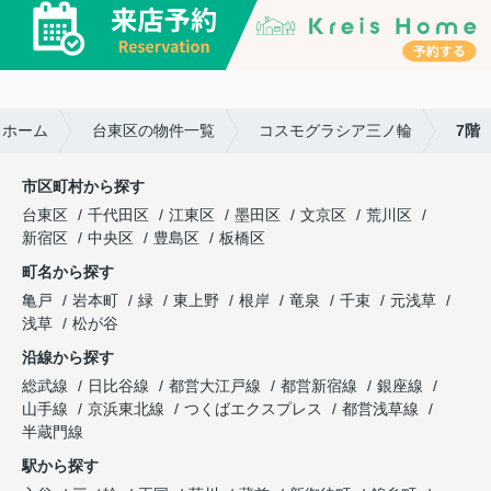
スホーム
台東区の物件一覧
コスモグラシア三ノ輪
7階
市区町村から探す
台東区
千代田区
江東区
墨田区
文京区
荒川区
新宿区
中央区
豊島区
板橋区
町名から探す
亀戸
岩本町
緑
東上野
根岸
竜泉
千束
元浅草
浅草
松が谷
沿線から探す
総武線
日比谷線
都営大江戸線
都営新宿線
銀座線
山手線
京浜東北線
つくばエクスプレス
都営浅草線
半蔵門線
駅から探す