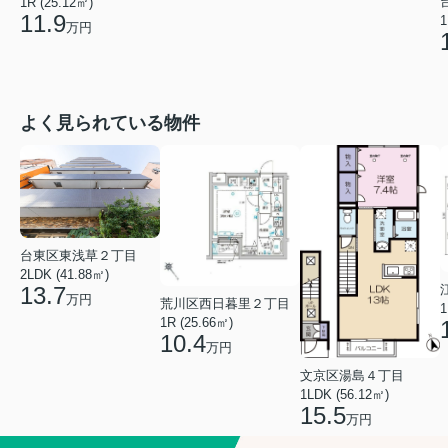
1R (25.12㎡)
11.9
1
万円
よく見られている物件
台東区東浅草２丁目
2LDK (41.88㎡)
13.7
万円
荒川区西日暮里２丁目
1
1R (25.66㎡)
10.4
万円
文京区湯島４丁目
1LDK (56.12㎡)
15.5
万円