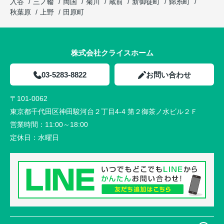
入谷
三ノ輪
両国
菊川
蔵前
新御徒町
錦糸町
秋葉原
上野
田原町
株式会社クライスホーム
03-5283-8822
お問い合わせ
〒101-0062
東京都千代田区神田駿河台２丁目4-4 第２御茶ノ水ビル２Ｆ
営業時間：
11:00～18:00
定休日：
水曜日