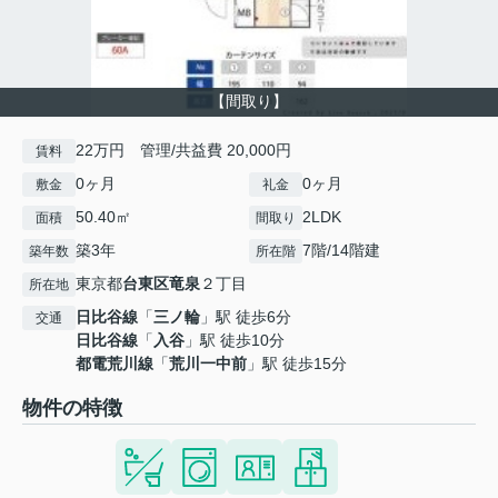
【間取り】
22万円 管理/共益費 20,000円
賃料
0ヶ月
0ヶ月
敷金
礼金
50.40㎡
2LDK
面積
間取り
築3年
7階/14階建
築年数
所在階
東京都
台東区
竜泉
２丁目
所在地
日比谷線
「
三ノ輪
」駅 徒歩6分
交通
日比谷線
「
入谷
」駅 徒歩10分
都電荒川線
「
荒川一中前
」駅 徒歩15分
物件の特徴