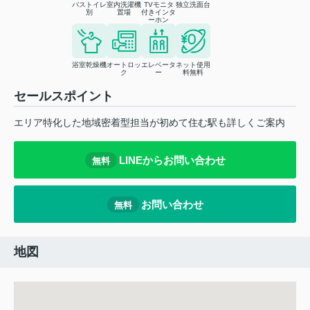
バストイレ
室内洗濯機
TVモニタ
独立洗面台
別
置場
付きインタ
ーホン
浴室乾燥機
オートロッ
エレベータ
ネット使用
ク
ー
料無料
セールスポイント
エリア特化した地域密着型担当が初めて住む駅も詳しくご案内
LINEからお問い合わせ
無料
お問い合わせ
無料
地図