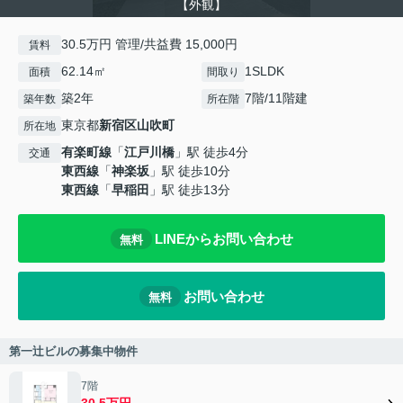
【外観】
30.5万円 管理/共益費 15,000円
賃料
62.14㎡
1SLDK
面積
間取り
築2年
7階/11階建
築年数
所在階
東京都
新宿区
山吹町
所在地
有楽町線
「
江戸川橋
」駅 徒歩4分
交通
東西線
「
神楽坂
」駅 徒歩10分
東西線
「
早稲田
」駅 徒歩13分
LINEからお問い合わせ
無料
お問い合わせ
無料
第一辻ビルの募集中物件
7階
30.5万円