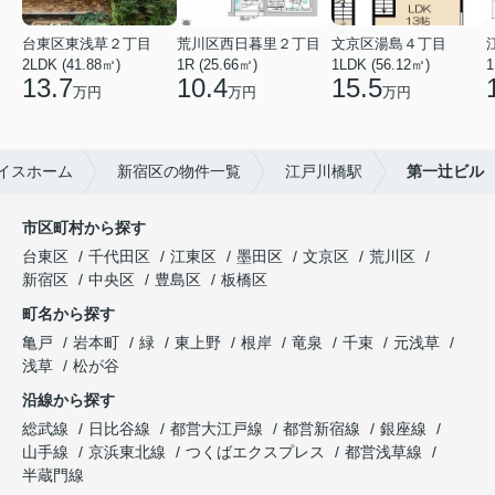
台東区東浅草２丁目
荒川区西日暮里２丁目
文京区湯島４丁目
2LDK (41.88㎡)
1R (25.66㎡)
1LDK (56.12㎡)
1
13.7
10.4
15.5
万円
万円
万円
イスホーム
新宿区の物件一覧
江戸川橋駅
第一辻ビル
市区町村から探す
台東区
千代田区
江東区
墨田区
文京区
荒川区
新宿区
中央区
豊島区
板橋区
町名から探す
亀戸
岩本町
緑
東上野
根岸
竜泉
千束
元浅草
浅草
松が谷
沿線から探す
総武線
日比谷線
都営大江戸線
都営新宿線
銀座線
山手線
京浜東北線
つくばエクスプレス
都営浅草線
半蔵門線