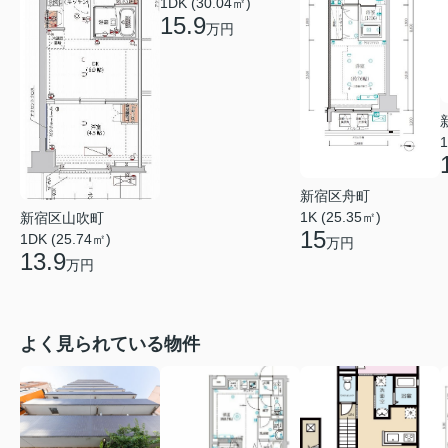
1DK (30.04㎡)
15.9
万円
1
新宿区舟町
1K (25.35㎡)
新宿区山吹町
15
1DK (25.74㎡)
万円
13.9
万円
よく見られている物件