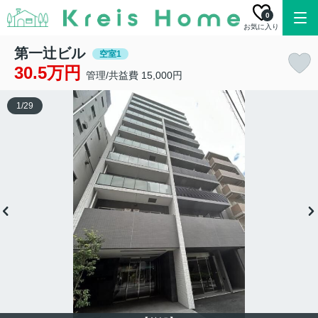
0
お気に入り
第一辻ビル
空室1
30.5万円
管理/共益費 15,000円
1
/
29