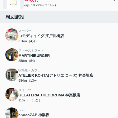
7階 / 18.79坪(62.14㎡)
周辺施設
スーパー
コモディイイダ 江戸川橋店
316ｍ（4分）
ファーストフード
MARTINIBURGER
350ｍ（5分）
喫茶店・カフェ
ATELIER KOHTA(アトリエ コータ) 神楽坂店
984ｍ（13分）
スイーツ
GELATERIA THEOBROMA 神楽坂店
1162ｍ（15分）
ジム
chocoZAP 神楽坂