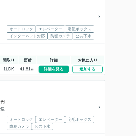
オートロック
エレベーター
宅配ボックス
インターネット対応
防犯カメラ
公共下水
間取り
面積
詳細
お気に入り
1LDK
41.81㎡
詳細を見る
追加する
0円
階建
オートロック
エレベーター
宅配ボックス
防犯カメラ
公共下水