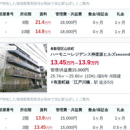
ア特化した地域密着型担当が初めて住む駅も詳しくご案内
部屋番号
所在階
賃料
管理費・共益費
敷金/保証金
礼金
21.4
-
8階
18,000円
0ヶ月
1ヶ月
万円
14.9
-
10階
18,000円
0ヶ月
1ヶ月
万円
マンション
新宿区
山吹町
ハーモニーレジデンス神楽坂ヒルズsecon
13.45
13.9
万円～
万円
管理/共益費15,000円
25.74㎡～25.80㎡ (1DK) /築6年 /6階建
有楽町線
「
江戸川橋
」駅 徒歩5分
ア特化した地域密着型担当が初めて住む駅も詳しくご案内
部屋番号
所在階
賃料
管理費・共益費
敷金/保証金
礼金
13.9
-
2階
15,000円
1ヶ月
1ヶ月
万円
13.45
-
3階
15,000円
0ヶ月
0.5ヶ月
万円