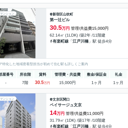
マンション
新宿区
山吹町
第一辻ビル
30.5
万円
管理/共益費15,000円
62.14㎡ (1LDK) /築2年 /11階建
有楽町線
「
江戸川橋
」駅 徒歩4分
ア特化した地域密着型担当が初めて住む駅も詳しくご案内
部屋番号
所在階
賃料
管理費・共益費
敷金/保証金
礼金
30.5
-
7階
15,000円
1ヶ月
1ヶ月
万円
マンション
文京区
関口
ペイサージュ文京
14
万円
管理/共益費11,000円
31.79㎡ (1DK) /築17年 /10階建
有楽町線
「
江戸川橋
」駅 徒歩4分