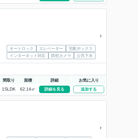
オートロック
エレベーター
宅配ボックス
インターネット対応
防犯カメラ
公共下水
間取り
面積
詳細
お気に入り
1SLDK
62.14㎡
詳細を見る
追加する