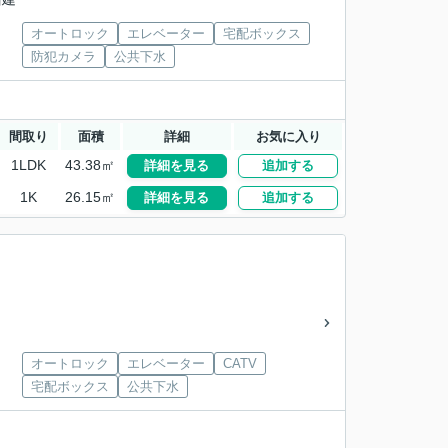
オートロック
エレベーター
宅配ボックス
防犯カメラ
公共下水
間取り
面積
詳細
お気に入り
1LDK
43.38㎡
詳細を見る
追加する
1K
26.15㎡
詳細を見る
追加する
オートロック
エレベーター
CATV
宅配ボックス
公共下水