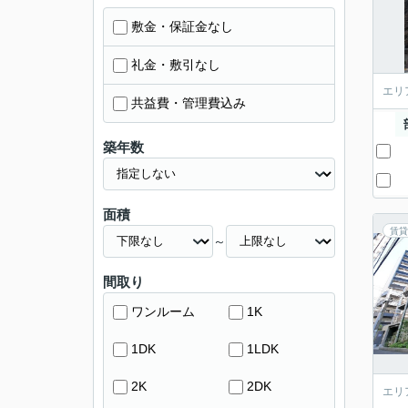
敷金・保証金なし
礼金・敷引なし
エリ
共益費・管理費込み
築年数
面積
賃貸
～
間取り
ワンルーム
1K
1DK
1LDK
2K
2DK
エリ