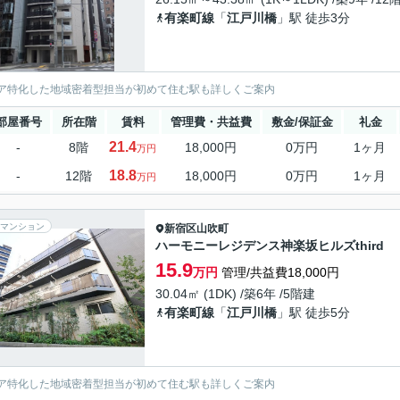
有楽町線
「
江戸川橋
」駅 徒歩3分
ア特化した地域密着型担当が初めて住む駅も詳しくご案内
部屋番号
所在階
賃料
管理費・共益費
敷金/保証金
礼金
21.4
-
8階
18,000円
0万円
1ヶ月
万円
18.8
-
12階
18,000円
0万円
1ヶ月
万円
マンション
新宿区
山吹町
ハーモニーレジデンス神楽坂ヒルズthird
15.9
万円
管理/共益費18,000円
30.04㎡ (1DK) /築6年 /5階建
有楽町線
「
江戸川橋
」駅 徒歩5分
ア特化した地域密着型担当が初めて住む駅も詳しくご案内