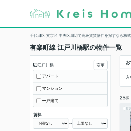
千代田区 文京区 中央区周辺で高級賃貸物件を探すなら株
有楽町線 江戸川橋駅の物件一覧
お
江戸川橋
変更
アパート
入
マンション
25
棟
一戸建て
賃貸
賃料
～