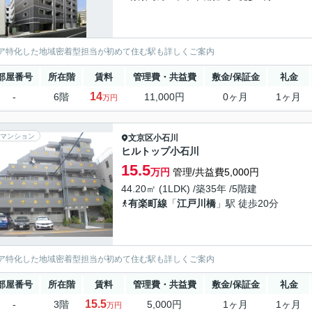
ア特化した地域密着型担当が初めて住む駅も詳しくご案内
部屋番号
所在階
賃料
管理費・共益費
敷金/保証金
礼金
14
-
6階
11,000円
0ヶ月
1ヶ月
万円
マンション
文京区
小石川
ヒルトップ小石川
15.5
万円
管理/共益費5,000円
44.20㎡ (1LDK) /築35年 /5階建
有楽町線
「
江戸川橋
」駅 徒歩20分
ア特化した地域密着型担当が初めて住む駅も詳しくご案内
部屋番号
所在階
賃料
管理費・共益費
敷金/保証金
礼金
15.5
-
3階
5,000円
1ヶ月
1ヶ月
万円