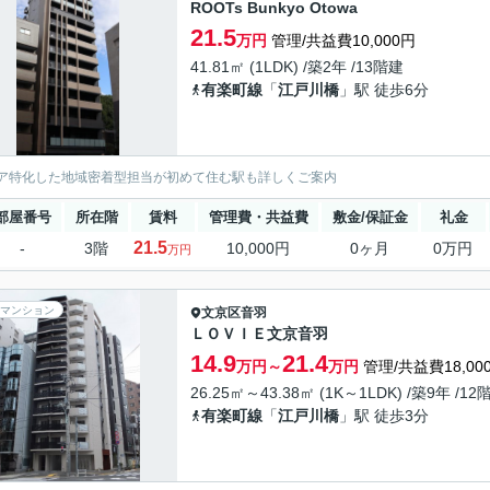
ROOTs Bunkyo Otowa
21.5
万円
管理/共益費10,000円
41.81㎡ (1LDK) /築2年 /13階建
有楽町線
「
江戸川橋
」駅 徒歩6分
ア特化した地域密着型担当が初めて住む駅も詳しくご案内
部屋番号
所在階
賃料
管理費・共益費
敷金/保証金
礼金
21.5
-
3階
10,000円
0ヶ月
0万円
万円
マンション
文京区
音羽
ＬＯＶＩＥ文京音羽
14.9
21.4
万円～
万円
管理/共益費18,00
26.25㎡～43.38㎡ (1K～1LDK) /築9年 /12
有楽町線
「
江戸川橋
」駅 徒歩3分