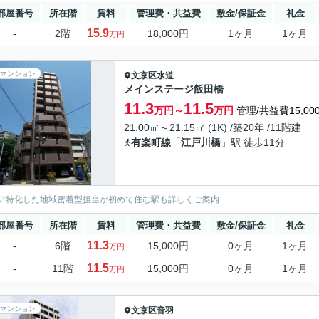
部屋番号
所在階
賃料
管理費・共益費
敷金/保証金
礼金
15.9
-
2階
18,000円
1ヶ月
1ヶ月
万円
マンション
文京区
水道
メインステージ飯田橋
11.3
11.5
万円～
万円
管理/共益費15,00
21.00㎡～21.15㎡ (1K) /築20年 /11階建
有楽町線
「
江戸川橋
」駅 徒歩11分
ア特化した地域密着型担当が初めて住む駅も詳しくご案内
部屋番号
所在階
賃料
管理費・共益費
敷金/保証金
礼金
11.3
-
6階
15,000円
0ヶ月
1ヶ月
万円
11.5
-
11階
15,000円
0ヶ月
1ヶ月
万円
マンション
文京区
音羽