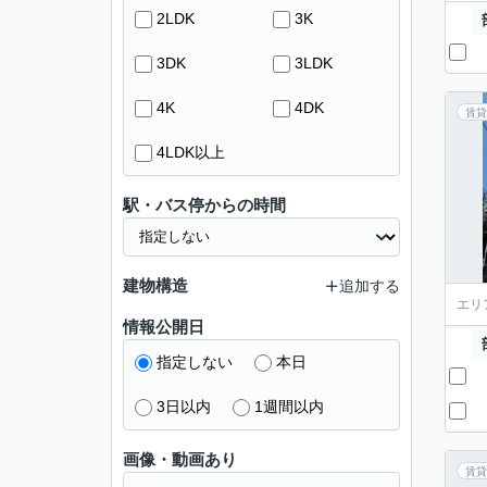
2LDK
3K
3DK
3LDK
4K
4DK
賃貸
4LDK以上
駅・バス停からの時間
建物構造
追加する
エリ
情報公開日
指定しない
本日
3日以内
1週間以内
画像・動画あり
賃貸