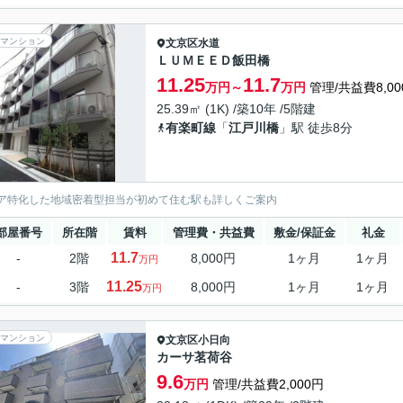
マンション
文京区
水道
ＬＵＭＥＥＤ飯田橋
11.25
11.7
万円～
万円
管理/共益費8,00
25.39㎡ (1K) /築10年 /5階建
有楽町線
「
江戸川橋
」駅 徒歩8分
ア特化した地域密着型担当が初めて住む駅も詳しくご案内
部屋番号
所在階
賃料
管理費・共益費
敷金/保証金
礼金
11.7
-
2階
8,000円
1ヶ月
1ヶ月
万円
11.25
-
3階
8,000円
1ヶ月
1ヶ月
万円
マンション
文京区
小日向
カーサ茗荷谷
9.6
万円
管理/共益費2,000円