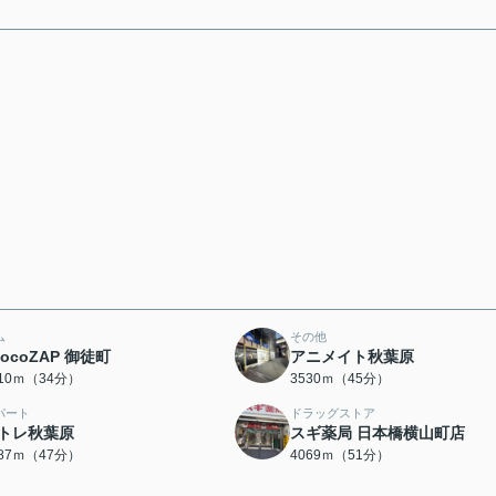
ム
その他
hocoZAP 御徒町
アニメイト秋葉原
710ｍ（34分）
3530ｍ（45分）
パート
ドラッグストア
トレ秋葉原
スギ薬局 日本橋横山町店
687ｍ（47分）
4069ｍ（51分）