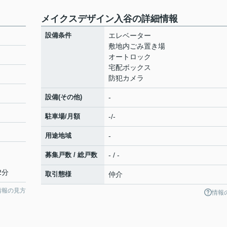
メイクスデザイン入谷の詳細情報
設備条件
エレベーター
敷地内ごみ置き場
オートロック
宅配ボックス
防犯カメラ
設備(その他)
-
駐車場/月額
-/-
用途地域
-
募集戸数 / 総戸数
- / -
2分
取引態様
仲介
情報の見方
情報