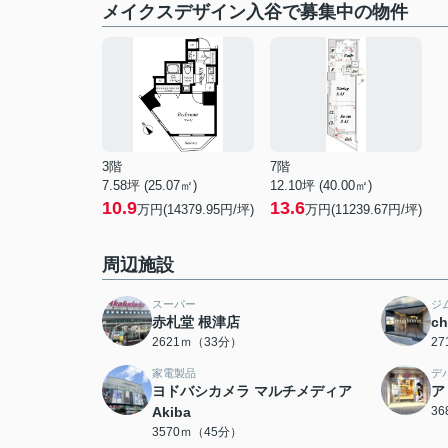
メイクスデザイン入谷で募集中の物件
3階
7階
7.58坪 (25.07㎡)
12.10坪 (40.00㎡)
10.9
13.6
万円(14379.95円/坪)
万円(11239.67円/坪)
周辺施設
スーパー
ジ
赤札堂 根津店
c
2621ｍ（33分）
2
家電製品
デ
ヨドバシカメラ マルチメディア
ア
Akiba
3
3570ｍ（45分）