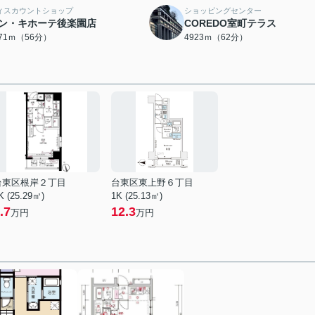
ィスカウントショップ
ショッピングセンター
ン・キホーテ後楽園店
COREDO室町テラス
471ｍ（56分）
4923ｍ（62分）
台東区根岸２丁目
台東区東上野６丁目
K (25.29㎡)
1K (25.13㎡)
.7
12.3
万円
万円