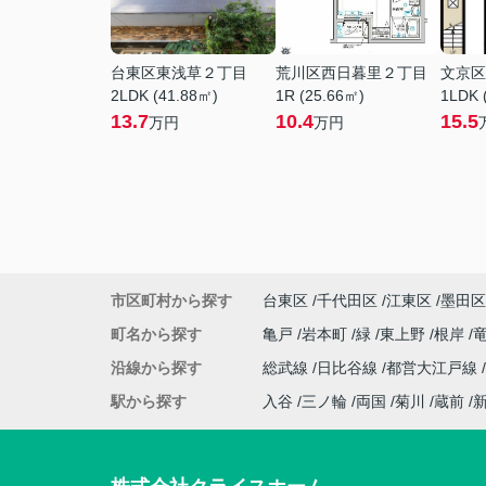
台東区東浅草２丁目
荒川区西日暮里２丁目
文京区
2LDK (41.88㎡)
1R (25.66㎡)
1LDK 
13.7
10.4
15.5
万円
万円
市区町村から探す
台東区
千代田区
江東区
墨田区
町名から探す
亀戸
岩本町
緑
東上野
根岸
沿線から探す
総武線
日比谷線
都営大江戸線
駅から探す
入谷
三ノ輪
両国
菊川
蔵前