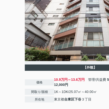
【外観】
10.9万円～13.6万円
管理/共益費
価格
12,000円
1K～1DK/25.07㎡～40.00㎡
間取り/面積
東京都
台東区
下谷
３丁目
所在地