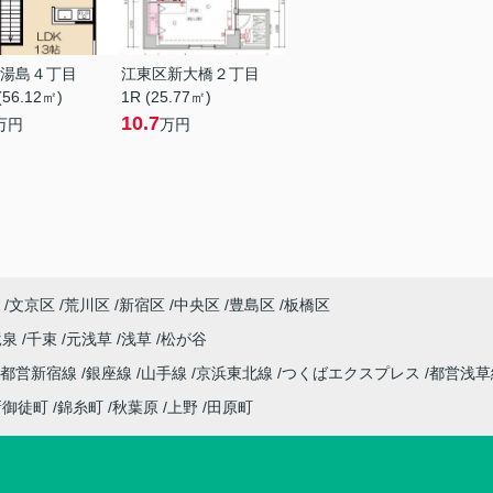
湯島４丁目
江東区新大橋２丁目
(56.12㎡)
1R (25.77㎡)
10.7
万円
万円
文京区
荒川区
新宿区
中央区
豊島区
板橋区
竜泉
千束
元浅草
浅草
松が谷
都営新宿線
銀座線
山手線
京浜東北線
つくばエクスプレス
都営浅
新御徒町
錦糸町
秋葉原
上野
田原町