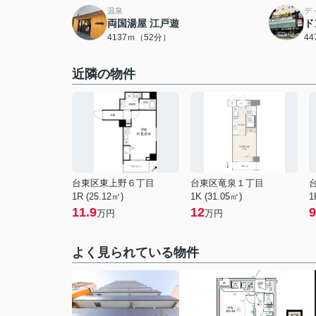
温泉
デ
両国湯屋 江戸遊
ド
4137ｍ（52分）
4
近隣の物件
台東区東上野６丁目
台東区竜泉１丁目
1R (25.12㎡)
1K (31.05㎡)
1
11.9
12
9
万円
万円
よく見られている物件