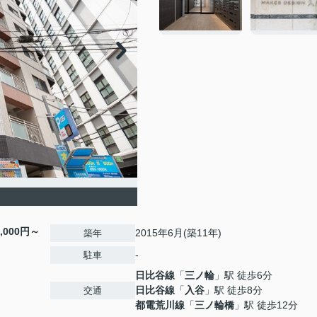
5,000円～
2015年6月(築11年)
築年
-
駐車
日比谷線
「
三ノ輪
」駅 徒歩6分
日比谷線
「
入谷
」駅 徒歩8分
交通
都電荒川線
「
三ノ輪橋
」駅 徒歩12分