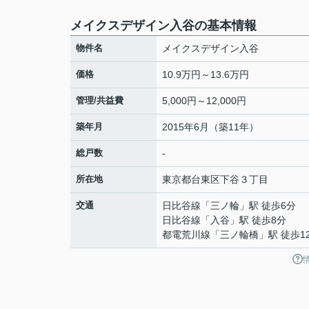
メイクスデザイン入谷の基本情報
物件名
メイクスデザイン入谷
価格
10.9万円～13.6万円
管理/共益費
5,000円～12,000円
築年月
2015年6月（築11年）
総戸数
-
所在地
東京都
台東区
下谷
３丁目
交通
日比谷線
「
三ノ輪
」駅 徒歩6分
日比谷線
「
入谷
」駅 徒歩8分
都電荒川線
「
三ノ輪橋
」駅 徒歩1