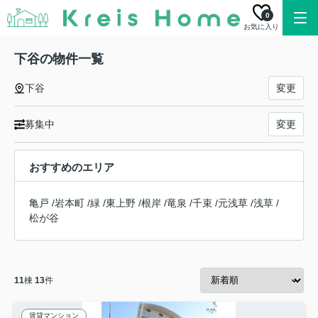
0
お気に入り
下谷の物件一覧
下谷
変更
募集中
変更
おすすめのエリア
亀戸
/
岩本町
/
緑
/
東上野
/
根岸
/
竜泉
/
千束
/
元浅草
/
浅草
/
松が谷
11
棟
13
件
賃貸マンション