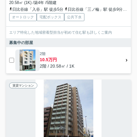
20.58㎡ (1K) /築4年 /5階建
日比谷線「入谷」駅 徒歩5分
日比谷線「三ノ輪」駅 徒歩9分
山手
オートロック
宅配ボックス
公共下水
エリア特化した地域密着型担当が初めて住む駅も詳しくご案内
募集中の部屋
2階
10.5万円
2階 / 20.58㎡ / 1K
賃貸マンション