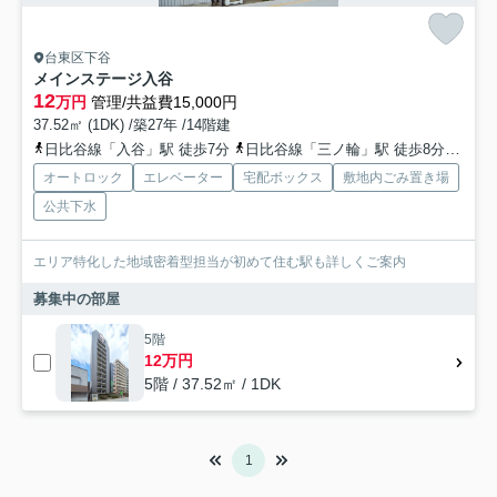
台東区下谷
メインステージ入谷
12
万円
管理/共益費15,000円
37.52㎡ (1DK) /築27年 /14階建
日比谷線「入谷」駅 徒歩7分
日比谷線「三ノ輪」駅 徒歩8分
山手
オートロック
エレベーター
宅配ボックス
敷地内ごみ置き場
公共下水
エリア特化した地域密着型担当が初めて住む駅も詳しくご案内
募集中の部屋
5階
12万円
5階 / 37.52㎡ / 1DK
1