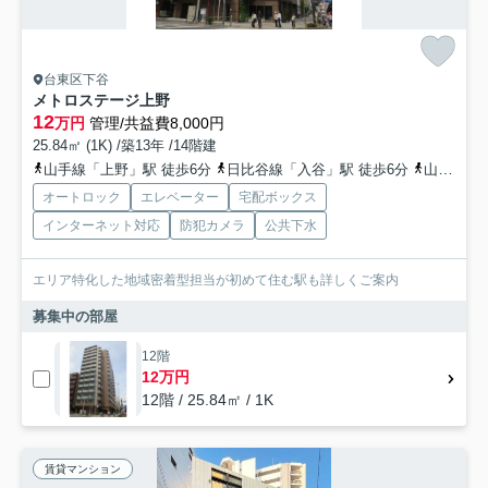
台東区下谷
メトロステージ上野
12
万円
管理/共益費8,000円
25.84㎡ (1K) /築13年 /14階建
山手線「上野」駅 徒歩6分
日比谷線「入谷」駅 徒歩6分
山手線「鶯谷」駅 徒歩8分
オートロック
エレベーター
宅配ボックス
インターネット対応
防犯カメラ
公共下水
エリア特化した地域密着型担当が初めて住む駅も詳しくご案内
募集中の部屋
12階
12万円
12階 / 25.84㎡ / 1K
賃貸マンション