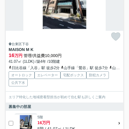
台東区下谷
MAISON M K
16
万円
管理/共益費10,000円
41.07㎡ (1LDK) /築4年 /10階建
日比谷線「入谷」駅 徒歩2分
山手線「鶯谷」駅 徒歩7分
山手線「上野」駅 徒歩11分
オートロック
エレベーター
宅配ボックス
防犯カメラ
公共下水
エリア特化した地域密着型担当が初めて住む駅も詳しくご案内
募集中の部屋
5階
16万円
5階 / 41.07㎡ / 1LDK