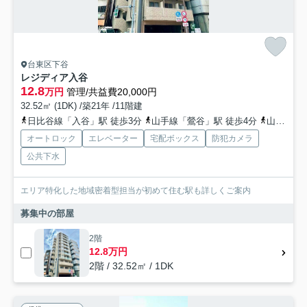
台東区下谷
レジディア入谷
12.8
万円
管理/共益費20,000円
32.52㎡ (1DK) /築21年 /11階建
日比谷線「入谷」駅 徒歩3分
山手線「鶯谷」駅 徒歩4分
山手線「上野」駅 徒歩11分
オートロック
エレベーター
宅配ボックス
防犯カメラ
公共下水
エリア特化した地域密着型担当が初めて住む駅も詳しくご案内
募集中の部屋
2階
12.8万円
2階 / 32.52㎡ / 1DK