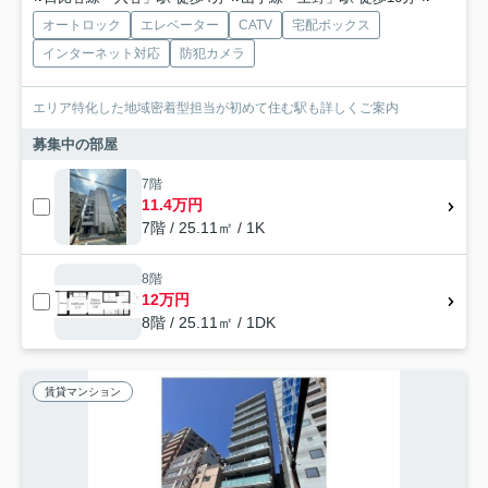
オートロック
エレベーター
CATV
宅配ボックス
インターネット対応
防犯カメラ
エリア特化した地域密着型担当が初めて住む駅も詳しくご案内
募集中の部屋
7階
11.4万円
7階 / 25.11㎡ / 1K
8階
12万円
8階 / 25.11㎡ / 1DK
賃貸マンション