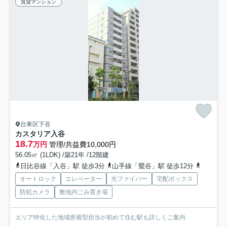
賃貸マンション
台東区下谷
カスタリア入谷
18.7
万円
管理/共益費10,000円
56.05㎡ (1LDK) /築21年 /12階建
日比谷線「入谷」駅 徒歩3分
山手線「鶯谷」駅 徒歩12分
都電荒川
オートロック
エレベーター
光ファイバー
宅配ボックス
防犯カメラ
敷地内ごみ置き場
エリア特化した地域密着型担当が初めて住む駅も詳しくご案内