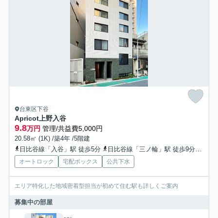
台東区下谷
Apricot上野入谷
9.8
万円
管理/共益費5,000円
20.58㎡ (1K) /築4年 /5階建
日比谷線「入谷」駅 徒歩5分
日比谷線「三ノ輪」駅 徒歩9分
山手
オートロック
宅配ボックス
公共下水
エリア特化した地域密着型担当が初めて住む駅も詳しくご案内
募集中の部屋