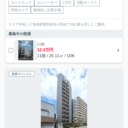
オートロック
エレベーター
CATV
宅配ボックス
防犯カメラ
敷地内ごみ置き場
エリア特化した地域密着型担当が初めて住む駅も詳しくご案内
募集中の部屋
11階
12.3万円
11階 / 25.11㎡ / 1DK
賃貸マンション