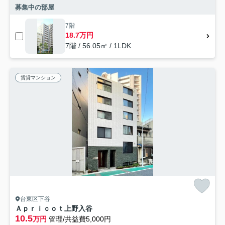
募集中の部屋
7階
18.7万円
7階 / 56.05㎡ / 1LDK
賃貸マンション
台東区下谷
Ａｐｒｉｃｏｔ上野入谷
10.5
万円
管理/共益費5,000円