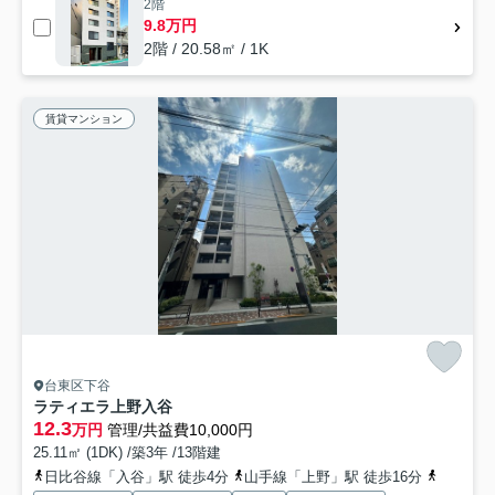
2階
9.8万円
2階 / 20.58㎡ / 1K
賃貸マンション
台東区下谷
ラティエラ上野入谷
12.3
万円
管理/共益費10,000円
25.11㎡ (1DK) /築3年 /13階建
日比谷線「入谷」駅 徒歩4分
山手線「上野」駅 徒歩16分
山手線「