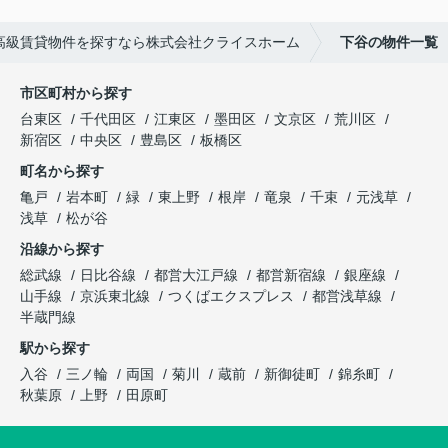
で高級賃貸物件を探すなら株式会社クライスホーム
下谷の物件一覧
市区町村から探す
台東区
千代田区
江東区
墨田区
文京区
荒川区
新宿区
中央区
豊島区
板橋区
町名から探す
亀戸
岩本町
緑
東上野
根岸
竜泉
千束
元浅草
浅草
松が谷
沿線から探す
総武線
日比谷線
都営大江戸線
都営新宿線
銀座線
山手線
京浜東北線
つくばエクスプレス
都営浅草線
半蔵門線
駅から探す
入谷
三ノ輪
両国
菊川
蔵前
新御徒町
錦糸町
秋葉原
上野
田原町