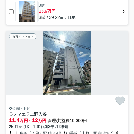
3階
13.6万円
3階 / 39.22㎡ / 1DK
賃貸マンション
台東区下谷
ラティエラ上野入谷
11.4
12
万円～
万円
管理/共益費10,000円
25.11㎡ (1K～1DK) /築3年 /13階建
日比谷線「入谷」駅 徒歩4分
山手線「上野」駅 徒歩16分
山手線「