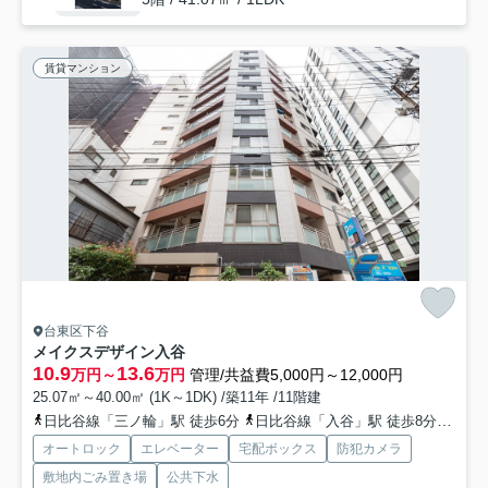
賃貸マンション
台東区下谷
メイクスデザイン入谷
10.9
13.6
万円～
万円
管理/共益費5,000円～12,000円
25.07㎡～40.00㎡ (1K～1DK) /築11年 /11階建
日比谷線「三ノ輪」駅 徒歩6分
日比谷線「入谷」駅 徒歩8分
都電
オートロック
エレベーター
宅配ボックス
防犯カメラ
敷地内ごみ置き場
公共下水