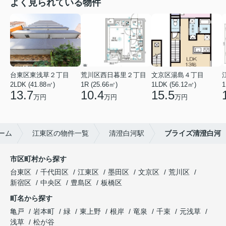
よく見られている物件
台東区東浅草２丁目
荒川区西日暮里２丁目
文京区湯島４丁目
2LDK (41.88㎡)
1R (25.66㎡)
1LDK (56.12㎡)
1
13.7
10.4
15.5
万円
万円
万円
ーム
江東区の物件一覧
清澄白河駅
ブライズ清澄白河
市区町村から探す
台東区
千代田区
江東区
墨田区
文京区
荒川区
新宿区
中央区
豊島区
板橋区
町名から探す
亀戸
岩本町
緑
東上野
根岸
竜泉
千束
元浅草
浅草
松が谷