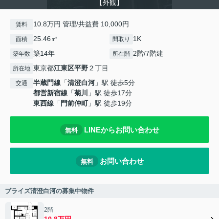
【外観】
10.8万円 管理/共益費 10,000円
賃料
25.46㎡
1K
面積
間取り
築14年
2階/7階建
築年数
所在階
東京都
江東区
平野
２丁目
所在地
半蔵門線
「
清澄白河
」駅 徒歩5分
交通
都営新宿線
「
菊川
」駅 徒歩17分
東西線
「
門前仲町
」駅 徒歩19分
LINEからお問い合わせ
無料
お問い合わせ
無料
ブライズ清澄白河の募集中物件
2階
10.8万円