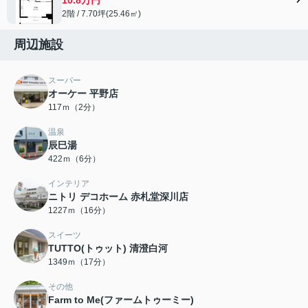
2階 / 7.70坪(25.46㎡)
周辺施設
スーパー
オーケー 平野店
117ｍ（2分）
温泉
辰巳湯
422ｍ（6分）
インテリア
ニトリ デコホーム 赤札堂深川店
1227ｍ（16分）
スイーツ
TUTTO(トゥット) 清澄白河
1349ｍ（17分）
その他
Farm to Me(ファームトゥーミー)