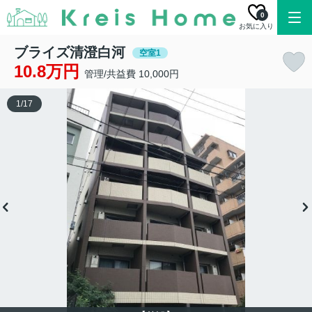
0
お気に入り
ブライズ清澄白河
空室1
10.8万円
管理/共益費 10,000円
1
/
17