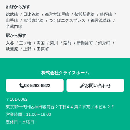
沿線から探す
総武線
日比谷線
都営大江戸線
都営新宿線
銀座線
山手線
京浜東北線
つくばエクスプレス
都営浅草線
半蔵門線
駅から探す
入谷
三ノ輪
両国
菊川
蔵前
新御徒町
錦糸町
秋葉原
上野
田原町
株式会社クライスホーム
03-5283-8822
お問い合わせ
〒101-0062
東京都千代田区神田駿河台２丁目4-4 第２御茶ノ水ビル２Ｆ
営業時間：
11:00～18:00
定休日：
水曜日