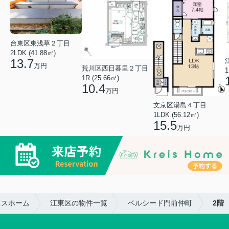
台東区東浅草２丁目
2LDK (41.88㎡)
13.7
万円
荒川区西日暮里２丁目
1
1R (25.66㎡)
10.4
万円
文京区湯島４丁目
1LDK (56.12㎡)
15.5
万円
イスホーム
江東区の物件一覧
ベルシード門前仲町
2階