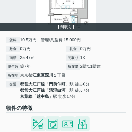
【間取り】
10.5万円 管理/共益費 15,000円
賃料
0万円
0万円
敷金
礼金
25.47㎡
1K
面積
間取り
築7年
2階/11階建
築年数
所在階
東京都
江東区
深川
１丁目
所在地
都営大江戸線
「
門前仲町
」駅 徒歩6分
交通
都営大江戸線
「
清澄白河
」駅 徒歩7分
京葉線
「
越中島
」駅 徒歩17分
物件の特徴