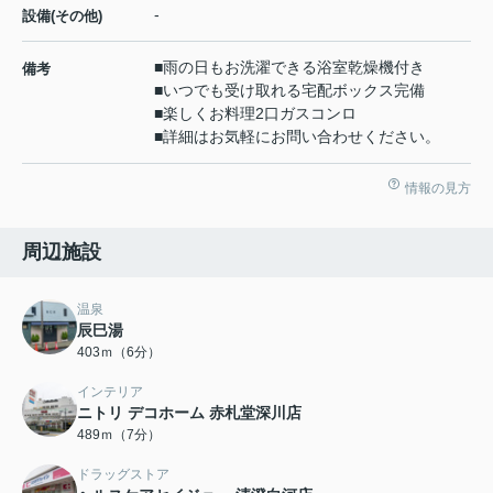
-
設備(その他)
■雨の日もお洗濯できる浴室乾燥機付き
備考
■いつでも受け取れる宅配ボックス完備
■楽しくお料理2口ガスコンロ
■詳細はお気軽にお問い合わせください。
情報の見方
周辺施設
温泉
辰巳湯
403ｍ（6分）
インテリア
ニトリ デコホーム 赤札堂深川店
489ｍ（7分）
ドラッグストア