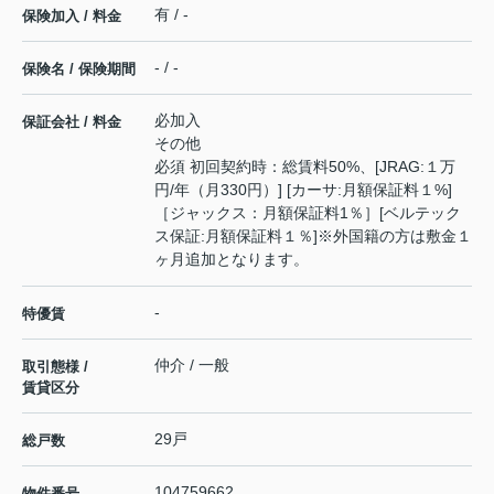
有 / -
保険加入 / 料金
- / -
保険名 / 保険期間
必加入
保証会社 / 料金
その他
必須 初回契約時：総賃料50%、[JRAG:１万
円/年（月330円）] [カーサ:月額保証料１%]
［ジャックス：月額保証料1％］[ベルテック
ス保証:月額保証料１％]※外国籍の方は敷金１
ヶ月追加となります。
-
特優賃
仲介 / 一般
取引態様 /
賃貸区分
29戸
総戸数
104759662
物件番号