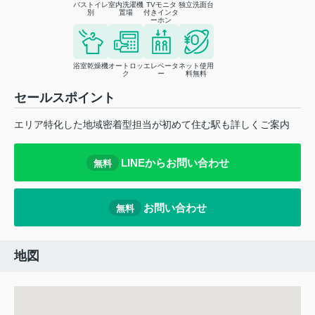
バストイレ
室内洗濯機
TVモニタ
独立洗面台
別
置場
付きインタ
ーホン
浴室乾燥機
オートロッ
エレベータ
ネット使用
ク
ー
料無料
セールスポイント
エリア特化した地域密着型担当が初めて住む駅も詳しくご案内
LINEからお問い合わせ
無料
お問い合わせ
無料
地図