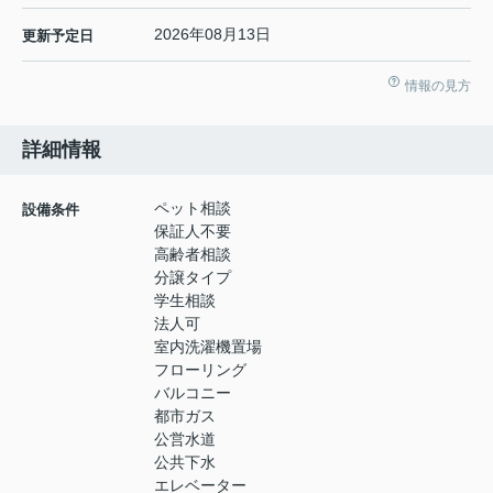
2026年08月13日
更新予定日
情報の見方
詳細情報
ペット相談
設備条件
保証人不要
高齢者相談
分譲タイプ
学生相談
法人可
室内洗濯機置場
フローリング
バルコニー
都市ガス
公営水道
公共下水
エレベーター