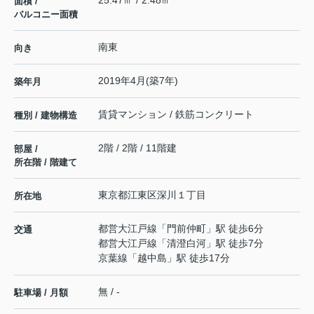
25.47㎡ / 2.48㎡
面積 /
バルコニー面積
南東
向き
2019年4月(築7年)
築年月
賃貸マンション / 鉄筋コンクリート
種別 / 建物構造
2階 / 2階 / 11階建
部屋 /
所在階 / 階建て
東京都
江東区
深川
１丁目
所在地
都営大江戸線
「
門前仲町
」駅 徒歩6分
交通
都営大江戸線
「
清澄白河
」駅 徒歩7分
京葉線
「
越中島
」駅 徒歩17分
無 / -
駐車場 / 月額