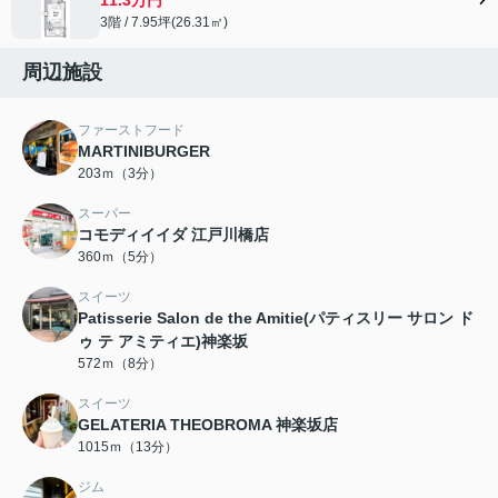
3階 / 7.95坪(26.31㎡)
周辺施設
ファーストフード
MARTINIBURGER
203ｍ（3分）
スーパー
コモディイイダ 江戸川橋店
360ｍ（5分）
スイーツ
Patisserie Salon de the Amitie(パティスリー サロン ド
ゥ テ アミティエ)神楽坂
572ｍ（8分）
スイーツ
GELATERIA THEOBROMA 神楽坂店
1015ｍ（13分）
ジム