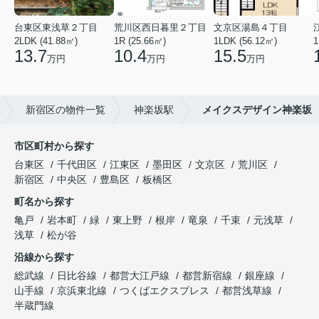
台東区東浅草２丁目
荒川区西日暮里２丁目
文京区湯島４丁目
2LDK (41.88㎡)
1R (25.66㎡)
1LDK (56.12㎡)
1
13.7
10.4
15.5
万円
万円
万円
新宿区の物件一覧
神楽坂駅
メイクスデザイン神楽坂
市区町村から探す
台東区
千代田区
江東区
墨田区
文京区
荒川区
新宿区
中央区
豊島区
板橋区
町名から探す
亀戸
岩本町
緑
東上野
根岸
竜泉
千束
元浅草
浅草
松が谷
沿線から探す
総武線
日比谷線
都営大江戸線
都営新宿線
銀座線
山手線
京浜東北線
つくばエクスプレス
都営浅草線
半蔵門線