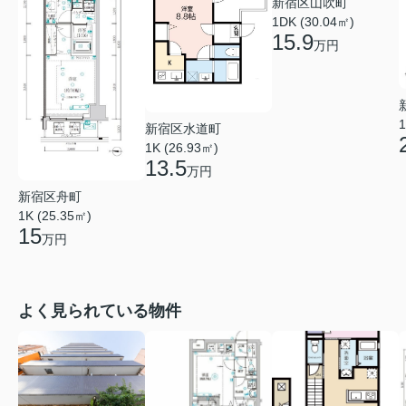
新宿区山吹町
1DK (30.04㎡)
15.9
万円
1
新宿区水道町
1K (26.93㎡)
13.5
万円
新宿区舟町
1K (25.35㎡)
15
万円
よく見られている物件