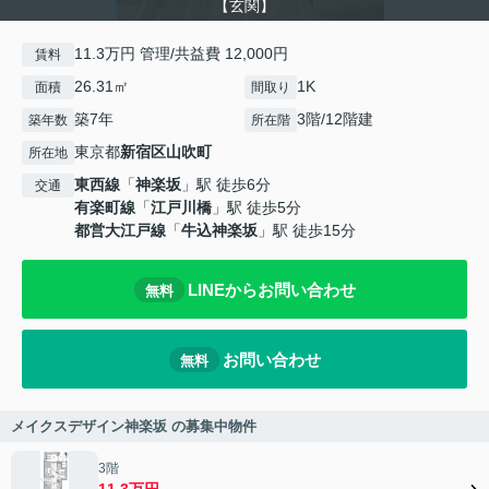
【玄関】
11.3万円 管理/共益費 12,000円
賃料
26.31㎡
1K
面積
間取り
築7年
3階/12階建
築年数
所在階
東京都
新宿区
山吹町
所在地
東西線
「
神楽坂
」駅 徒歩6分
交通
有楽町線
「
江戸川橋
」駅 徒歩5分
都営大江戸線
「
牛込神楽坂
」駅 徒歩15分
LINEからお問い合わせ
無料
お問い合わせ
無料
メイクスデザイン神楽坂 の募集中物件
3階
11.3万円