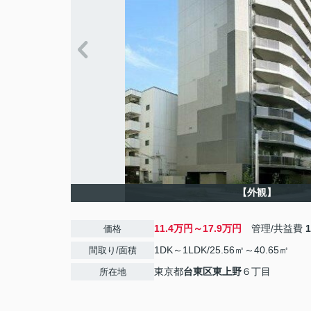
【外観】
11.4万円～17.9万円
管理/共益費
価格
1DK～1LDK/25.56㎡～40.65㎡
間取り/面積
東京都
台東区
東上野
６丁目
所在地