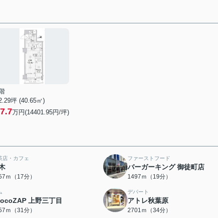
階
2.29坪 (40.65㎡)
7.7
万円(14401.95円/坪)
茶店・カフェ
ファーストフード
木
バーガーキング 御徒町店
357ｍ（17分）
1497ｍ（19分）
ム
デパート
hocoZAP 上野三丁目
アトレ秋葉原
457ｍ（31分）
2701ｍ（34分）