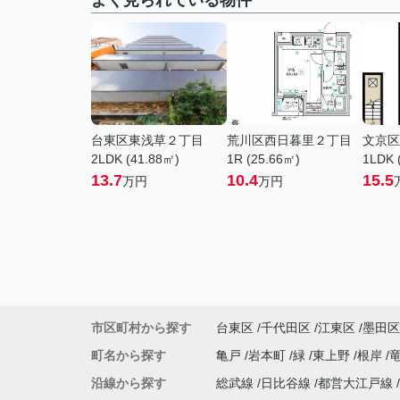
よく見られている物件
台東区東浅草２丁目
荒川区西日暮里２丁目
文京区
2LDK (41.88㎡)
1R (25.66㎡)
1LDK 
13.7
10.4
15.5
万円
万円
市区町村から探す
台東区
千代田区
江東区
墨田区
町名から探す
亀戸
岩本町
緑
東上野
根岸
沿線から探す
総武線
日比谷線
都営大江戸線