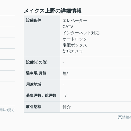
メイクス上野の詳細情報
設備条件
エレベーター
CATV
インターネット対応
オートロック
宅配ボックス
防犯カメラ
設備(その他)
-
駐車場/月額
無/-
用途地域
-
募集戸数 / 総戸数
- / -
取引態様
仲介
情報の見方
情報