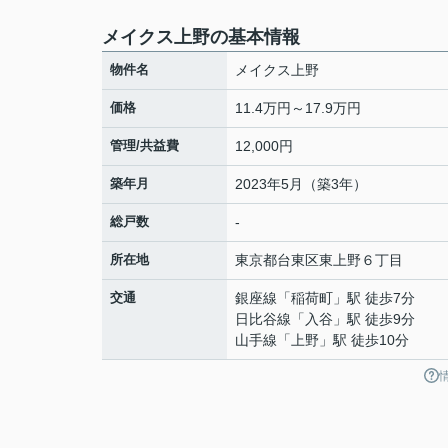
メイクス上野の基本情報
物件名
メイクス上野
価格
11.4万円～17.9万円
管理/共益費
12,000円
築年月
2023年5月（築3年）
総戸数
-
所在地
東京都
台東区
東上野
６丁目
交通
銀座線
「
稲荷町
」駅 徒歩7分
日比谷線
「
入谷
」駅 徒歩9分
山手線
「
上野
」駅 徒歩10分