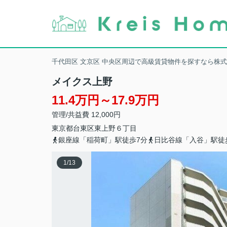
千代田区 文京区 中央区周辺で高級賃貸物件を探すなら株
メイクス上野
11.4万円～17.9万円
管理/共益費 12,000円
東京都
台東区
東上野
６丁目
銀座線「稲荷町」駅徒歩7分
日比谷線「入谷」駅徒
1
/
13