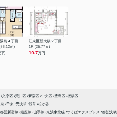
湯島４丁目
江東区新大橋２丁目
(56.12㎡)
1R (25.77㎡)
10.7
万円
万円
文京区
荒川区
新宿区
中央区
豊島区
板橋区
竜泉
千束
元浅草
浅草
松が谷
都営新宿線
銀座線
山手線
京浜東北線
つくばエクスプレス
都営浅