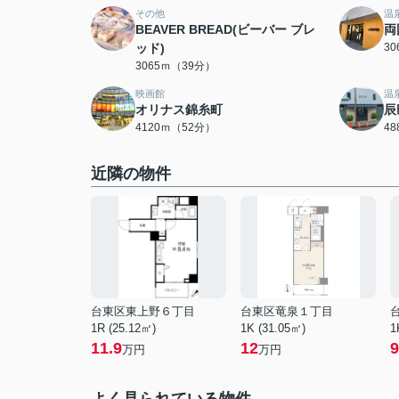
その他
温
BEAVER BREAD(ビーバー ブレ
両
ッド)
3
3065ｍ（39分）
映画館
温
オリナス錦糸町
辰
4120ｍ（52分）
4
近隣の物件
台東区東上野６丁目
台東区竜泉１丁目
1R (25.12㎡)
1K (31.05㎡)
1
11.9
12
9
万円
万円