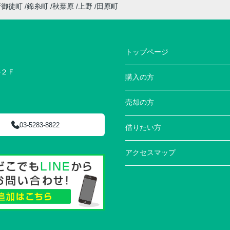
新御徒町
錦糸町
秋葉原
上野
田原町
トップページ
ル２Ｆ
購入の方
売却の方
03-5283-8822
借りたい方
アクセスマップ