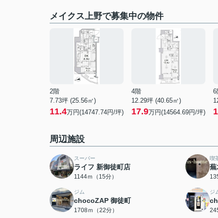
メイクス上野で募集中の物件
2階
4階
6
7.73坪 (25.56㎡)
12.29坪 (40.65㎡)
1
11.4
17.9
1
万円(14747.74円/坪)
万円(14564.69円/坪)
周辺施設
スーパー
喫
ライフ 新御徒町店
蕪
1144ｍ（15分）
1
ジム
ジ
chocoZAP 御徒町
c
1708ｍ（22分）
2