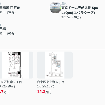
泉
温泉
国湯屋 江戸遊
東京ドーム天然温泉 Spa
067ｍ（39分）
LaQua(スパ ラクーア)
3767ｍ（48分）
泉
巳湯
886ｍ（62分）
台東区根岸２丁目
台東区東上野６丁目
K (25.29㎡)
1K (25.13㎡)
.7
12.3
万円
万円