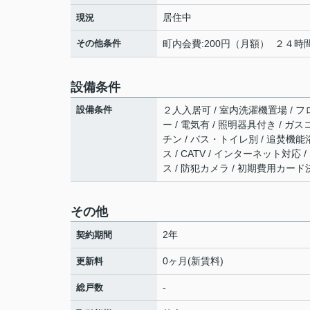
居住中
現況
その他条件
町内会費:200円（月額） ２４時
設備条件
設備条件
２人入居可 / 室内洗濯機置場 / フロ
ー / 電気有 / 照明器具付き / 
チン / バス・トイレ別 / 追焚機能
ス / CATV / インターネット対
ス / 防犯カメラ / 初期費用カー
その他
2年
契約期間
0ヶ月(新賃料)
更新料
-
総戸数