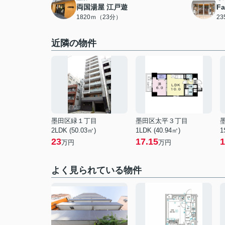
両国湯屋 江戸遊
F
1820ｍ（23分）
2
近隣の物件
墨田区緑１丁目
墨田区太平３丁目
2LDK (50.03㎡)
1LDK (40.94㎡)
1
23
17.15
1
万円
万円
よく見られている物件