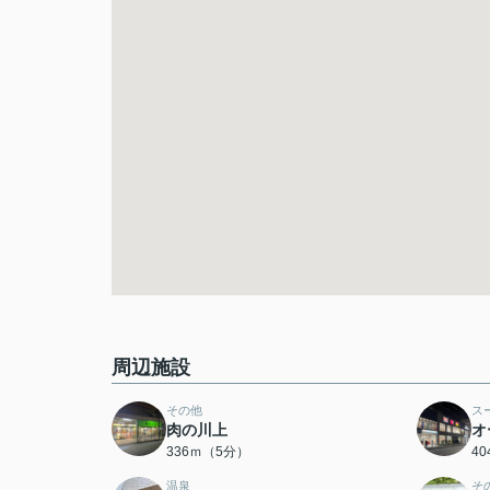
周辺施設
その他
ス
肉の川上
オ
336ｍ（5分）
4
温泉
そ