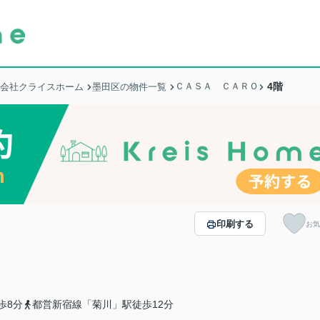
ＣＡＳＡ ＣＡＲＯ
4階
式会社クライスホーム
墨田区の物件一覧
印刷する
お気
歩8分
都営新宿線「菊川」駅徒歩12分