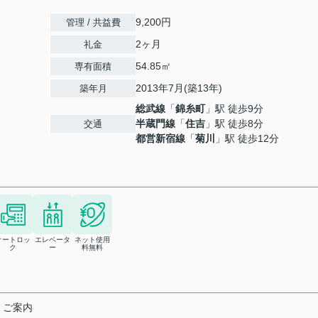
9,200円
管理 / 共益費
2ヶ月
礼金
54.85㎡
専有面積
2013年7月(築13年)
築年月
総武線
「
錦糸町
」駅 徒歩9分
半蔵門線
「
住吉
」駅 徒歩8分
交通
都営新宿線
「
菊川
」駅 徒歩12分
オートロッ
エレベータ
ネット使用
ク
ー
料無料
くご案内