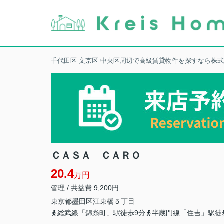
千代田区 文京区 中央区周辺で高級賃貸物件を探すなら株
ＣＡＳＡ ＣＡＲＯ
20.4
万円
管理 / 共益費 9,200円
東京都
墨田区
江東橋
５丁目
総武線「錦糸町」駅徒歩9分
半蔵門線「住吉」駅徒