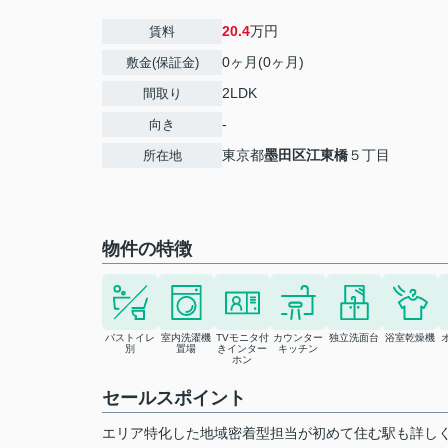
20.4
万円
賃料
0ヶ月(0ヶ月)
敷金(保証金)
2LDK
間取り
-
向き
東京都
墨田区
江東橋
５丁目
所在地
物件の特徴
バストイレ
室内洗濯機
TVモニタ付
カウンター
独立洗面台
浴室乾燥機
別
置場
きインター
キッチン
ホン
セールスポイント
エリア特化した地域密着型担当が初めて住む駅も詳し