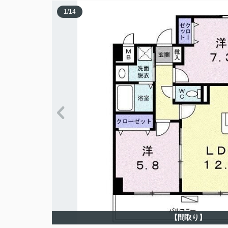
1
/
14
【間取り】