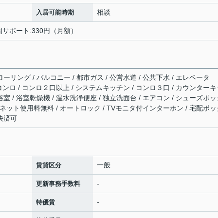
相談
入居可能時期
間サポート:330円（月額）
ーリング / バルコニー / 都市ガス / 公営水道 / 公共下水 / エレベータ
ガスコンロ / コンロ２口以上 / システムキッチン / コンロ３口 / カウンター
浴室 / 浴室乾燥機 / 温水洗浄便座 / 独立洗面台 / エアコン / シューズボ
応 / ネット使用料無料 / オートロック / TVモニタ付インターホン / 宅配ボ
ド決済可
一般
賃貸区分
-
更新事務手数料
-
特優賃