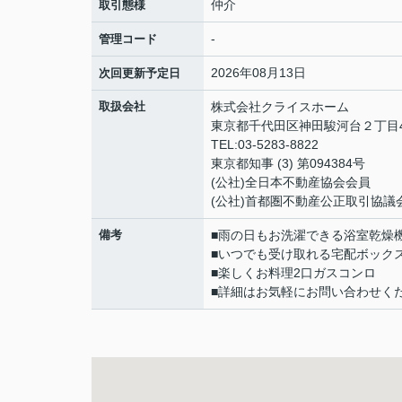
仲介
取引態様
-
管理コード
2026年08月13日
次回更新予定日
取扱会社
株式会社クライスホーム
東京都千代田区神田駿河台２丁目4
TEL:03-5283-8822
東京都知事 (3) 第094384号
(公社)全日本不動産協会会員
(公社)首都圏不動産公正取引協議
備考
■雨の日もお洗濯できる浴室乾燥
■いつでも受け取れる宅配ボック
■楽しくお料理2口ガスコンロ
■詳細はお気軽にお問い合わせく