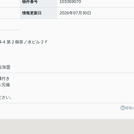
103369070
物件番号
2026年07月30日
情報更新日
-4 第２御茶ノ水ビル２Ｆ
会加盟
機付き
ス完備
ださい。
情報