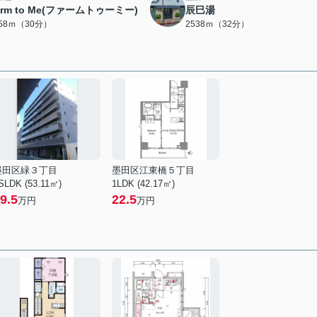
arm to Me(ファームトゥーミー)
辰巳湯
358ｍ（30分）
2538ｍ（32分）
墨田区緑３丁目
墨田区江東橋５丁目
SLDK (53.11㎡)
1LDK (42.17㎡)
9.5
22.5
万円
万円