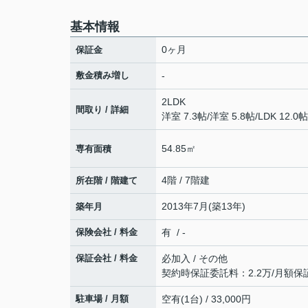
基本情報
0ヶ月
保証金
敷金積み増し
-
2LDK
間取り / 詳細
洋室 7.3帖
/
洋室 5.8帖
/
LDK 12.0帖
54.85㎡
専有面積
4階 / 7階建
所在階 / 階建て
2013年7月(築13年)
築年月
保険会社 / 料金
有 / -
保証会社 / 料金
必加入 / その他
契約時保証委託料：2.2万/月額保証
駐車場 / 月額
空有(1台) / 33,000円