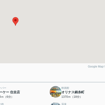
Google Ma
ーパー
映画館
ーケー 住吉店
オリナス錦糸町
04ｍ（6分）
1370ｍ（18分）
の他
温泉