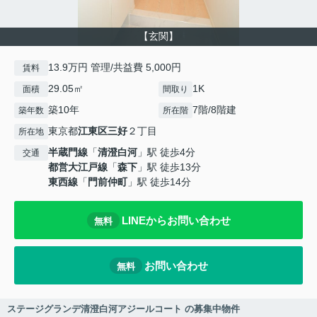
【玄関】
13.9万円 管理/共益費 5,000円
賃料
29.05㎡
1K
面積
間取り
築10年
7階/8階建
築年数
所在階
東京都
江東区
三好
２丁目
所在地
半蔵門線
「
清澄白河
」駅 徒歩4分
交通
都営大江戸線
「
森下
」駅 徒歩13分
東西線
「
門前仲町
」駅 徒歩14分
LINEからお問い合わせ
無料
お問い合わせ
無料
ステージグランデ清澄白河アジールコート の募集中物件