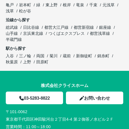
亀戸
岩本町
緑
東上野
根岸
竜泉
千束
元浅草
浅草
松が谷
沿線から探す
総武線
日比谷線
都営大江戸線
都営新宿線
銀座線
山手線
京浜東北線
つくばエクスプレス
都営浅草線
半蔵門線
駅から探す
入谷
三ノ輪
両国
菊川
蔵前
新御徒町
錦糸町
秋葉原
上野
田原町
株式会社クライスホーム
03-5283-8822
お問い合わせ
〒101-0062
東京都千代田区神田駿河台２丁目4-4 第２御茶ノ水ビル２Ｆ
営業時間：
11:00～18:00