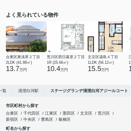
よく見られている物件
台東区東浅草２丁目
荒川区西日暮里２丁目
文京区湯島４丁目
2LDK (41.88㎡)
1R (25.66㎡)
1LDK (56.12㎡)
1
13.7
10.4
15.5
万円
万円
万円
一覧
清澄白河駅
ステージグランデ清澄白河アジールコート
市区町村から探す
台東区
千代田区
江東区
墨田区
文京区
荒川区
新宿区
中央区
豊島区
板橋区
町名から探す