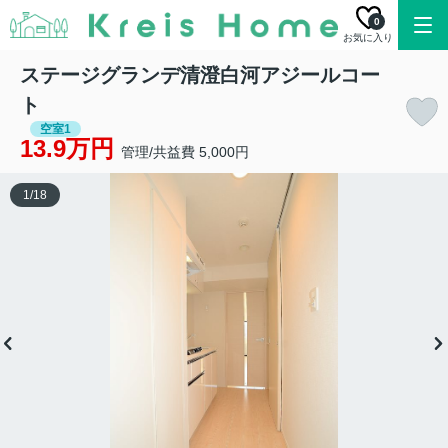
0
お気に入り
ステージグランデ清澄白河アジールコー
ト
空室1
13.9万円
管理/共益費 5,000円
1
/
18