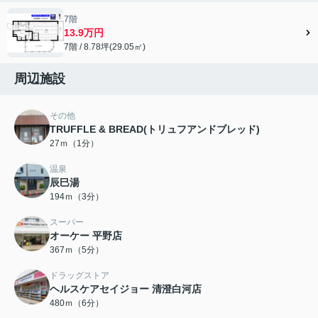
7階
13.9万円
7階 / 8.78坪(29.05㎡)
周辺施設
その他
TRUFFLE & BREAD(トリュフアンドブレッド)
27ｍ（1分）
温泉
辰巳湯
194ｍ（3分）
スーパー
オーケー 平野店
367ｍ（5分）
ドラッグストア
ヘルスケアセイジョー 清澄白河店
480ｍ（6分）