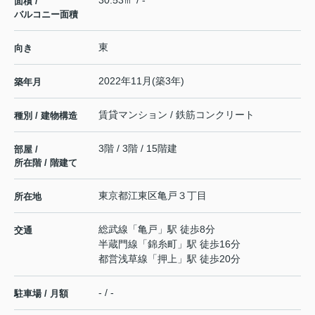
30.53㎡ / -
面積 /
バルコニー面積
東
向き
2022年11月(築3年)
築年月
賃貸マンション / 鉄筋コンクリート
種別 / 建物構造
3階 / 3階 / 15階建
部屋 /
所在階 / 階建て
東京都
江東区
亀戸
３丁目
所在地
総武線
「
亀戸
」駅 徒歩8分
交通
半蔵門線
「
錦糸町
」駅 徒歩16分
都営浅草線
「
押上
」駅 徒歩20分
- / -
駐車場 / 月額