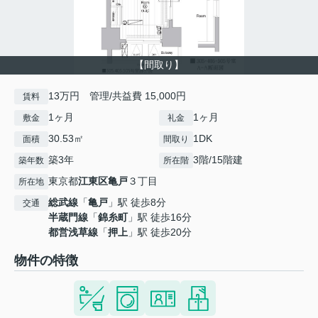
【間取り】
13万円 管理/共益費 15,000円
賃料
1ヶ月
1ヶ月
敷金
礼金
30.53㎡
1DK
面積
間取り
築3年
3階/15階建
築年数
所在階
東京都
江東区
亀戸
３丁目
所在地
総武線
「
亀戸
」駅 徒歩8分
交通
半蔵門線
「
錦糸町
」駅 徒歩16分
都営浅草線
「
押上
」駅 徒歩20分
物件の特徴