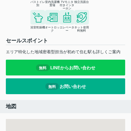
バストイレ
室内洗濯機
TVモニタ
独立洗面台
別
置場
付きインタ
ーホン
浴室乾燥機
オートロッ
エレベータ
ネット使用
ク
ー
料無料
セールスポイント
エリア特化した地域密着型担当が初めて住む駅も詳しくご案内
LINEからお問い合わせ
無料
お問い合わせ
無料
地図