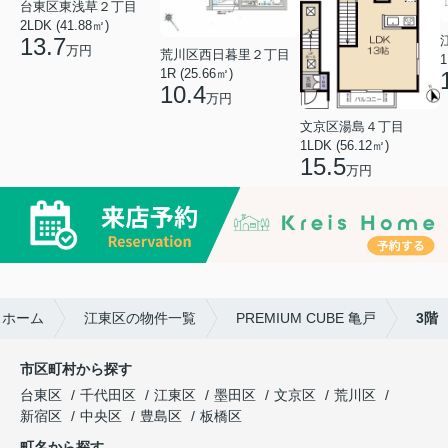
台東区東浅草２丁目
2LDK (41.88㎡)
13.7
万円
荒川区西日暮里２丁目
1
1R (25.66㎡)
10.4
万円
文京区湯島４丁目
1LDK (56.12㎡)
15.5
万円
スホーム
江東区の物件一覧
PREMIUM CUBE 亀戸
3階
市区町村から探す
台東区
千代田区
江東区
墨田区
文京区
荒川区
新宿区
中央区
豊島区
板橋区
町名から探す