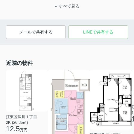
すべて見る
メールで共有する
LINEで共有する
近隣の物件
1
江東区深川１丁目
2K (26.35㎡)
12.5
万円