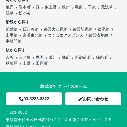
亀戸
岩本町
緑
東上野
根岸
竜泉
千束
元浅草
浅草
松が谷
沿線から探す
総武線
日比谷線
都営大江戸線
都営新宿線
銀座線
山手線
京浜東北線
つくばエクスプレス
都営浅草線
半蔵門線
駅から探す
入谷
三ノ輪
両国
菊川
蔵前
新御徒町
錦糸町
秋葉原
上野
田原町
株式会社クライスホーム
03-5283-8822
お問い合わせ
〒101-0062
東京都千代田区神田駿河台２丁目4-4 第２御茶ノ水ビル２Ｆ
営業時間：
11:00～18:00