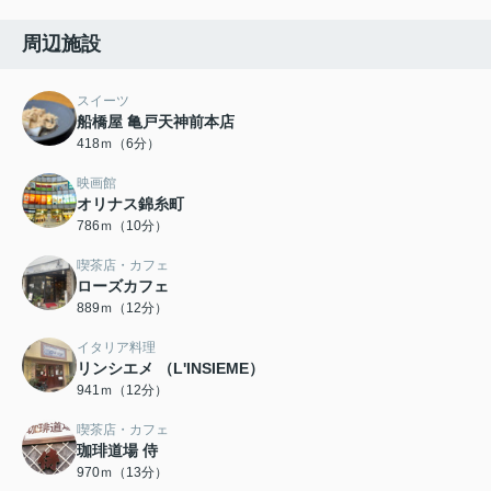
周辺施設
スイーツ
船橋屋 亀戸天神前本店
418ｍ（6分）
映画館
オリナス錦糸町
786ｍ（10分）
喫茶店・カフェ
ローズカフェ
889ｍ（12分）
イタリア料理
リンシエメ （L'INSIEME）
941ｍ（12分）
喫茶店・カフェ
珈琲道場 侍
970ｍ（13分）