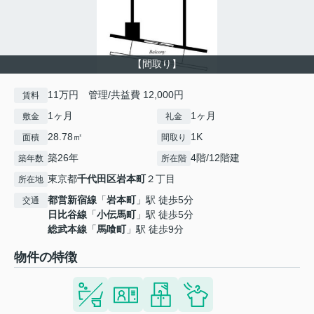
【間取り】
11万円 管理/共益費 12,000円
賃料
1ヶ月
1ヶ月
敷金
礼金
28.78㎡
1K
面積
間取り
築26年
4階/12階建
築年数
所在階
東京都
千代田区
岩本町
２丁目
所在地
都営新宿線
「
岩本町
」駅 徒歩5分
交通
日比谷線
「
小伝馬町
」駅 徒歩5分
総武本線
「
馬喰町
」駅 徒歩9分
物件の特徴