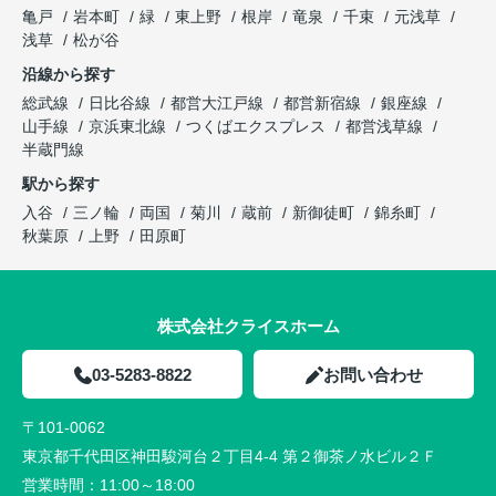
亀戸
岩本町
緑
東上野
根岸
竜泉
千束
元浅草
浅草
松が谷
沿線から探す
総武線
日比谷線
都営大江戸線
都営新宿線
銀座線
山手線
京浜東北線
つくばエクスプレス
都営浅草線
半蔵門線
駅から探す
入谷
三ノ輪
両国
菊川
蔵前
新御徒町
錦糸町
秋葉原
上野
田原町
株式会社クライスホーム
03-5283-8822
お問い合わせ
〒101-0062
東京都千代田区神田駿河台２丁目4-4 第２御茶ノ水ビル２Ｆ
営業時間：
11:00～18:00