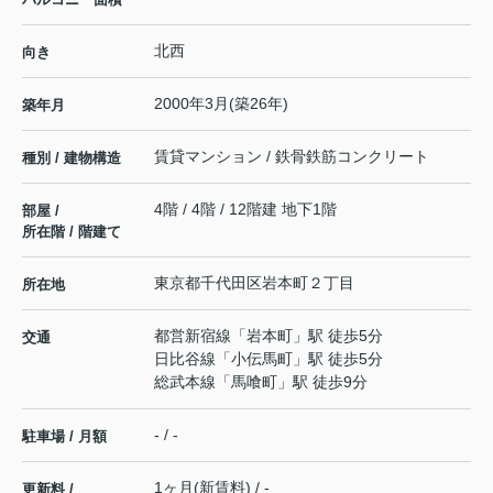
北西
向き
2000年3月(築26年)
築年月
賃貸マンション / 鉄骨鉄筋コンクリート
種別 / 建物構造
4階 / 4階 / 12階建 地下1階
部屋 /
所在階 / 階建て
東京都
千代田区
岩本町
２丁目
所在地
都営新宿線
「
岩本町
」駅 徒歩5分
交通
日比谷線
「
小伝馬町
」駅 徒歩5分
総武本線
「
馬喰町
」駅 徒歩9分
- / -
駐車場 / 月額
1ヶ月(新賃料) / -
更新料 /