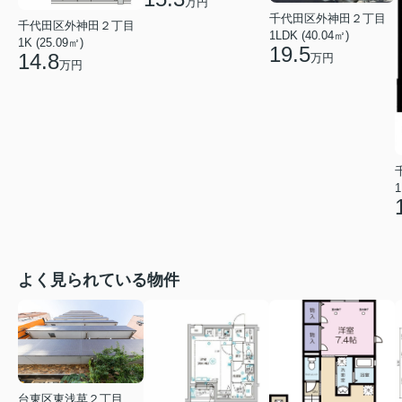
万円
千代田区外神田２丁目
千代田区外神田２丁目
1LDK (40.04㎡)
1K (25.09㎡)
19.5
14.8
万円
万円
1
よく見られている物件
台東区東浅草２丁目