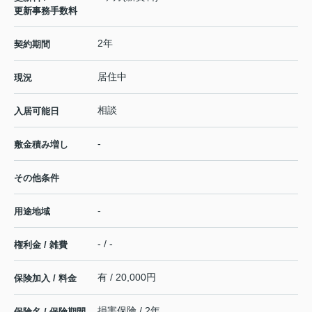
更新事務手数料
2年
契約期間
居住中
現況
相談
入居可能日
-
敷金積み増し
その他条件
-
用途地域
- / -
権利金 / 雑費
有 / 20,000円
保険加入 / 料金
損害保険 / 2年
保険名 / 保険期間