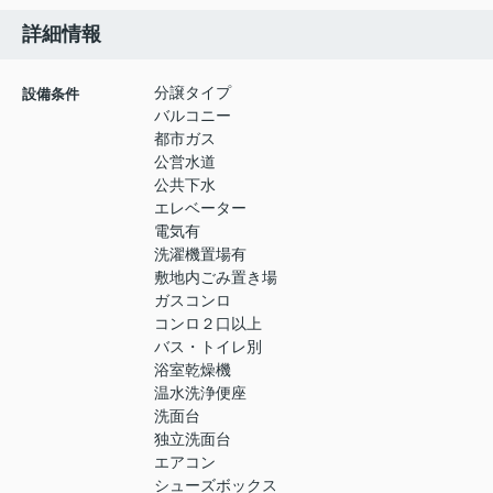
詳細情報
分譲タイプ
設備条件
バルコニー
都市ガス
公営水道
公共下水
エレベーター
電気有
洗濯機置場有
敷地内ごみ置き場
ガスコンロ
コンロ２口以上
バス・トイレ別
浴室乾燥機
温水洗浄便座
洗面台
独立洗面台
エアコン
シューズボックス