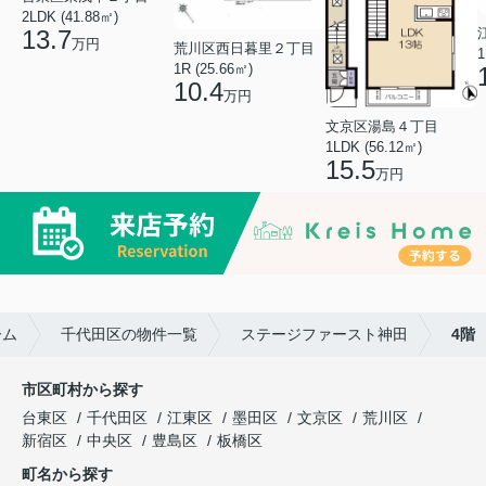
2LDK (41.88㎡)
13.7
万円
荒川区西日暮里２丁目
1
1R (25.66㎡)
10.4
万円
文京区湯島４丁目
1LDK (56.12㎡)
15.5
万円
ーム
千代田区の物件一覧
ステージファースト神田
4階
市区町村から探す
台東区
千代田区
江東区
墨田区
文京区
荒川区
新宿区
中央区
豊島区
板橋区
町名から探す