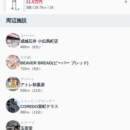
11.5万円
3階 / 28.78㎡ / 1K
周辺施設
スーパー
成城石井 小伝馬町店
468ｍ（6分）
その他
BEAVER BREAD(ビーバー ブレッド)
718ｍ（9分）
デパート
アトレ秋葉原
936ｍ（12分）
ショッピングセンター
COREDO室町テラス
990ｍ（13分）
スイーツ
玉英堂