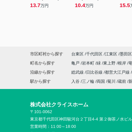
13.7
10.4
15.5
万円
万円
市区町村から探す
台東区
千代田区
江東区
墨田区
町名から探す
亀戸
岩本町
緑
東上野
根岸
沿線から探す
総武線
日比谷線
都営大江戸線
駅から探す
入谷
三ノ輪
両国
菊川
蔵前
株式会社クライスホーム
〒101-0062
東京都千代田区神田駿河台２丁目4-4 第２御茶ノ水ビ
営業時間：
11:00～18:00