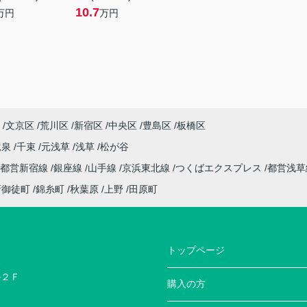
10.7
万円
万円
文京区
荒川区
新宿区
中央区
豊島区
板橋区
竜泉
千束
元浅草
浅草
松が谷
都営新宿線
銀座線
山手線
京浜東北線
つくばエクスプレス
都営浅
新御徒町
錦糸町
秋葉原
上野
田原町
トップページ
ル２Ｆ
購入の方