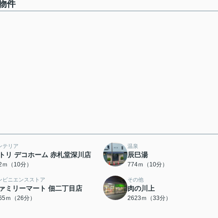
物件
ンテリア
温泉
トリ デコホーム 赤札堂深川店
辰巳湯
42ｍ（10分）
774ｍ（10分）
ンビニエンスストア
その他
ァミリーマート 佃二丁目店
肉の川上
065ｍ（26分）
2623ｍ（33分）