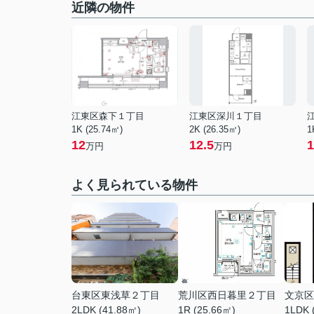
近隣の物件
江東区森下１丁目
江東区深川１丁目
1K (25.74㎡)
2K (26.35㎡)
1
12
12.5
1
万円
万円
よく見られている物件
台東区東浅草２丁目
荒川区西日暮里２丁目
文京区
2LDK (41.88㎡)
1R (25.66㎡)
1LDK 