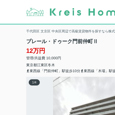
千代田区 文京区 中央区周辺で高級賃貸物件を探すなら株
プレール・ドゥーク門前仲町Ⅱ
12万円
管理/共益費 10,000円
東京都
江東区
冬木
東西線「門前仲町」駅徒歩10分
東西線「木場」駅徒
1
/
4