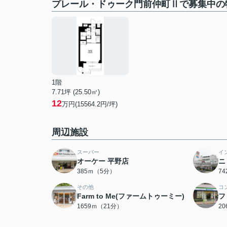
プレール・ドゥーク門前仲町Ⅱで募集中の
1階
7.71坪 (25.50㎡)
12
万円(15564.2円/坪)
周辺施設
スーパー
イ
オーケー 平野店
ニ
385ｍ（5分）
7
その他
コ
Farm to Me(ファームトゥーミー)
フ
1659ｍ（21分）
2