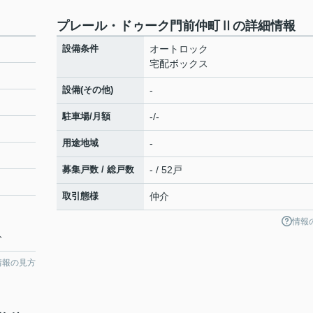
プレール・ドゥーク門前仲町Ⅱの詳細情報
設備条件
オートロック
宅配ボックス
設備(その他)
-
駐車場/月額
-/-
用途地域
-
募集戸数 / 総戸数
- / 52戸
取引態様
仲介
情報
分
情報の見方