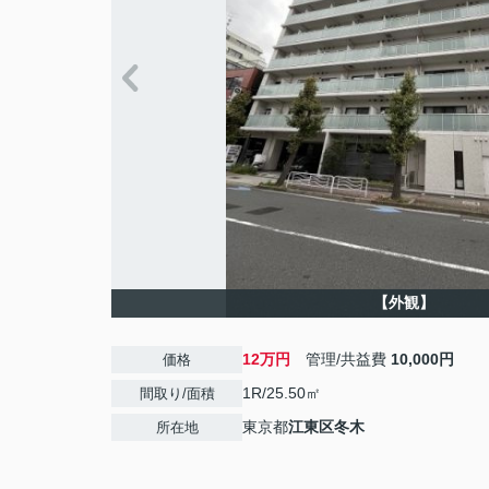
【外観】
12万円
管理/共益費
10,000円
価格
1R/25.50㎡
間取り/面積
東京都
江東区
冬木
所在地