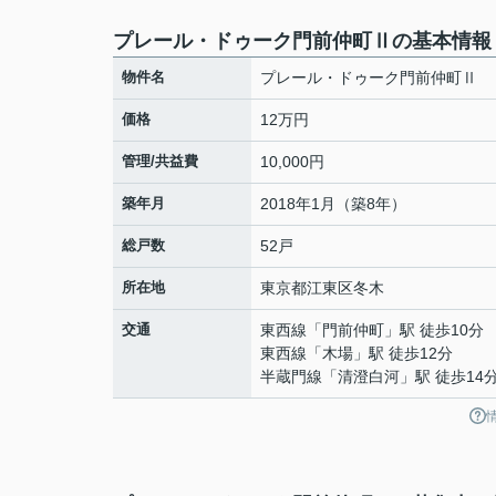
プレール・ドゥーク門前仲町Ⅱの基本情報
物件名
プレール・ドゥーク門前仲町Ⅱ
価格
12万円
管理/共益費
10,000円
築年月
2018年1月（築8年）
総戸数
52戸
所在地
東京都
江東区
冬木
交通
東西線
「
門前仲町
」駅 徒歩10分
東西線
「
木場
」駅 徒歩12分
半蔵門線
「
清澄白河
」駅 徒歩14