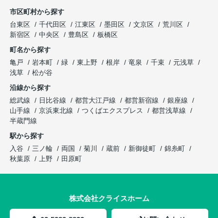
市区町村から探す
台東区
千代田区
江東区
墨田区
文京区
荒川区
新宿区
中央区
豊島区
板橋区
町名から探す
亀戸
岩本町
緑
東上野
根岸
竜泉
千束
元浅草
浅草
松が谷
沿線から探す
総武線
日比谷線
都営大江戸線
都営新宿線
銀座線
山手線
京浜東北線
つくばエクスプレス
都営浅草線
半蔵門線
駅から探す
入谷
三ノ輪
両国
菊川
蔵前
新御徒町
錦糸町
秋葉原
上野
田原町
株式会社クライスホーム