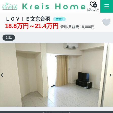
0
お気に入り
ＬＯＶＩＥ文京音羽
空室2
18.8万円～21.4万円
管理/共益費 18,000円
1
/
21