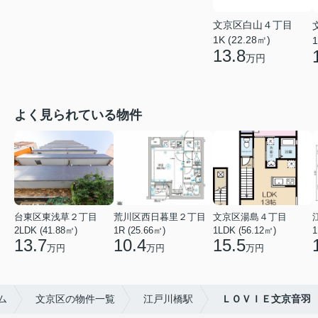
文京区白山４丁目
1K (22.28㎡)
1
13.8
万円
よく見られている物件
台東区東浅草２丁目
荒川区西日暮里２丁目
文京区湯島４丁目
2LDK (41.88㎡)
1R (25.66㎡)
1LDK (56.12㎡)
1
13.7
10.4
15.5
万円
万円
万円
ム
文京区の物件一覧
江戸川橋駅
ＬＯＶＩＥ文京音羽