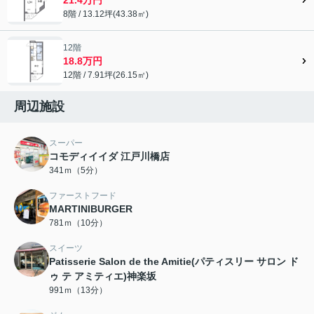
8階 / 13.12坪(43.38㎡)
12階
18.8万円
12階 / 7.91坪(26.15㎡)
周辺施設
スーパー
コモディイイダ 江戸川橋店
341ｍ（5分）
ファーストフード
MARTINIBURGER
781ｍ（10分）
スイーツ
Patisserie Salon de the Amitie(パティスリー サロン ド
ゥ テ アミティエ)神楽坂
991ｍ（13分）