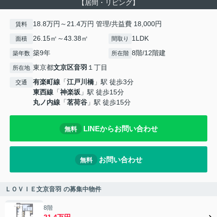
【居間・リビング】
18.8万円～21.4万円 管理/共益費 18,000円
賃料
26.15㎡～43.38㎡
1LDK
面積
間取り
築9年
8階/12階建
築年数
所在階
東京都
文京区
音羽
１丁目
所在地
有楽町線
「
江戸川橋
」駅 徒歩3分
交通
東西線
「
神楽坂
」駅 徒歩15分
丸ノ内線
「
茗荷谷
」駅 徒歩15分
LINEからお問い合わせ
無料
お問い合わせ
無料
ＬＯＶＩＥ文京音羽 の募集中物件
8階
21.4万円