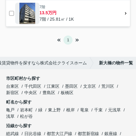
7階
13.5万円
7階 / 25.81㎡ / 1K
1
高級賃貸物件を探すなら株式会社クライスホーム
新大橋の物件一覧
市区町村から探す
台東区
千代田区
江東区
墨田区
文京区
荒川区
新宿区
中央区
豊島区
板橋区
町名から探す
亀戸
岩本町
緑
東上野
根岸
竜泉
千束
元浅草
浅草
松が谷
沿線から探す
総武線
日比谷線
都営大江戸線
都営新宿線
銀座線