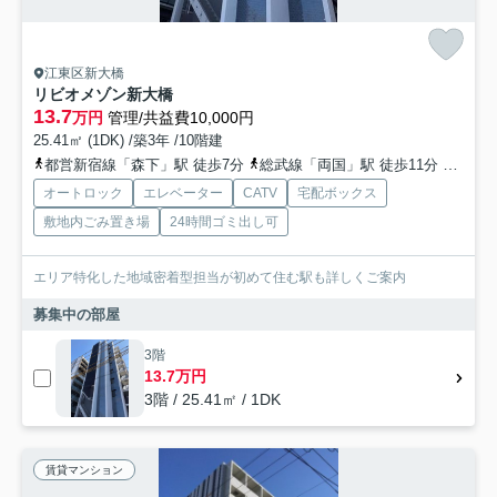
江東区新大橋
リビオメゾン新大橋
13.7
万円
管理/共益費10,000円
25.41㎡ (1DK) /築3年 /10階建
都営新宿線「森下」駅 徒歩7分
総武線「両国」駅 徒歩11分
都営新
オートロック
エレベーター
CATV
宅配ボックス
敷地内ごみ置き場
24時間ゴミ出し可
エリア特化した地域密着型担当が初めて住む駅も詳しくご案内
募集中の部屋
3階
13.7万円
3階 / 25.41㎡ / 1DK
賃貸マンション