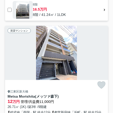
8階
16.5万円
8階 / 41.24㎡ / 1LDK
賃貸マンション
江東区新大橋
Metsa Morishita(メッツァ森下)
12
万円
管理/共益費11,000円
26.71㎡ (1K) /築3年 /9階建
総武線「両国」駅 徒歩12分
都営新宿線「浜町」駅 徒歩15分
都営