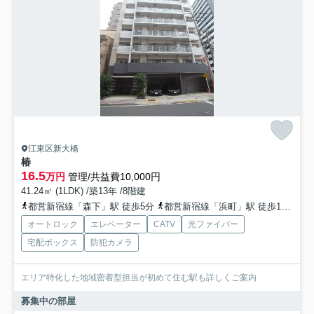
江東区新大橋
椿
16.5
万円
管理/共益費10,000円
41.24㎡ (1LDK) /築13年 /8階建
都営新宿線「森下」駅 徒歩5分
都営新宿線「浜町」駅 徒歩11分
総
オートロック
エレベーター
CATV
光ファイバー
宅配ボックス
防犯カメラ
エリア特化した地域密着型担当が初めて住む駅も詳しくご案内
募集中の部屋