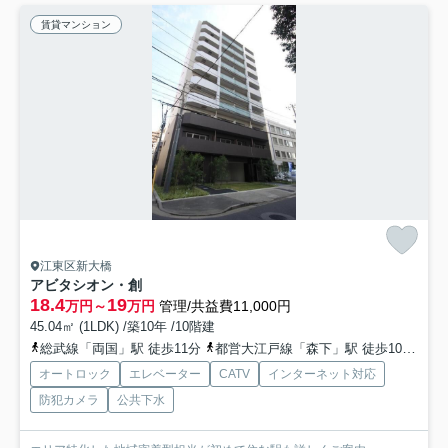
賃貸マンション
江東区新大橋
アビタシオン・創
18.4
19
万円～
万円
管理/共益費11,000円
45.04㎡ (1LDK) /築10年 /10階建
総武線「両国」駅 徒歩11分
都営大江戸線「森下」駅 徒歩10分
都
オートロック
エレベーター
CATV
インターネット対応
防犯カメラ
公共下水