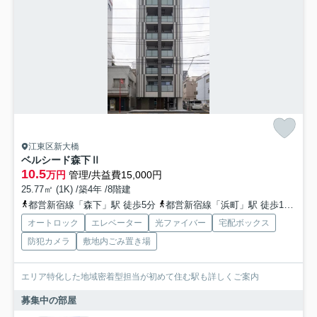
江東区新大橋
ベルシード森下Ⅱ
10.5
万円
管理/共益費15,000円
25.77㎡ (1K) /築4年 /8階建
都営新宿線「森下」駅 徒歩5分
都営新宿線「浜町」駅 徒歩13分
総
オートロック
エレベーター
光ファイバー
宅配ボックス
防犯カメラ
敷地内ごみ置き場
エリア特化した地域密着型担当が初めて住む駅も詳しくご案内
募集中の部屋