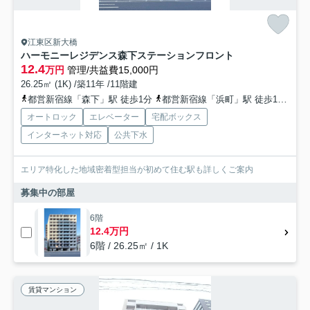
江東区新大橋
ハーモニーレジデンス森下ステーションフロント
12.4
万円
管理/共益費15,000円
26.25㎡ (1K) /築11年 /11階建
都営新宿線「森下」駅 徒歩1分
都営新宿線「浜町」駅 徒歩12分
半
オートロック
エレベーター
宅配ボックス
インターネット対応
公共下水
エリア特化した地域密着型担当が初めて住む駅も詳しくご案内
募集中の部屋
6階
12.4万円
6階 / 26.25㎡ / 1K
賃貸マンション