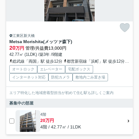
江東区新大橋
Metsa Morishita(メッツァ森下)
20
万円
管理/共益費13,000円
42.77㎡ (1LDK) /築3年 /9階建
総武線「両国」駅 徒歩12分
都営新宿線「浜町」駅 徒歩12分
都営
オートロック
エレベーター
宅配ボックス
インターネット対応
防犯カメラ
敷地内ごみ置き場
エリア特化した地域密着型担当が初めて住む駅も詳しくご案内
募集中の部屋
4階
20万円
4階 / 42.77㎡ / 1LDK