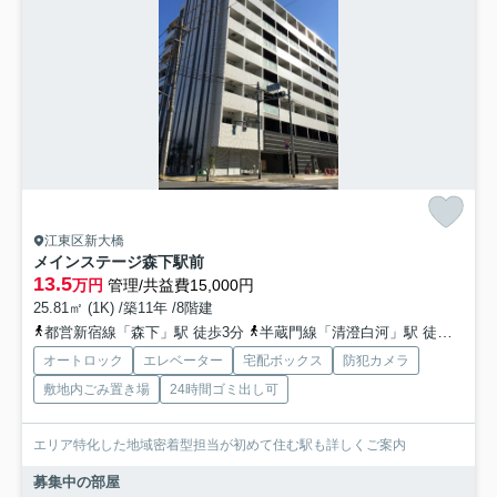
江東区新大橋
メインステージ森下駅前
13.5
万円
管理/共益費15,000円
25.81㎡ (1K) /築11年 /8階建
都営新宿線「森下」駅 徒歩3分
半蔵門線「清澄白河」駅 徒歩12分
オートロック
エレベーター
宅配ボックス
防犯カメラ
敷地内ごみ置き場
24時間ゴミ出し可
エリア特化した地域密着型担当が初めて住む駅も詳しくご案内
募集中の部屋