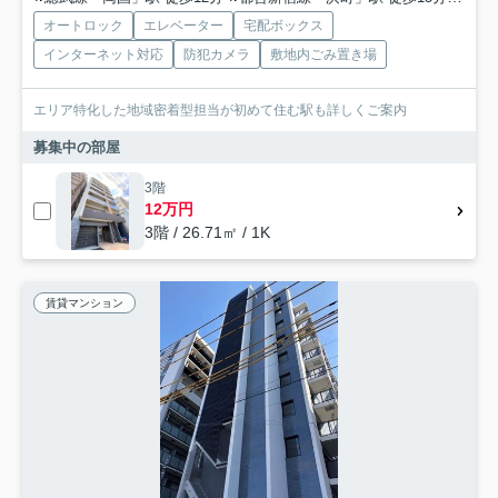
オートロック
エレベーター
宅配ボックス
インターネット対応
防犯カメラ
敷地内ごみ置き場
エリア特化した地域密着型担当が初めて住む駅も詳しくご案内
募集中の部屋
3階
12万円
3階 / 26.71㎡ / 1K
賃貸マンション