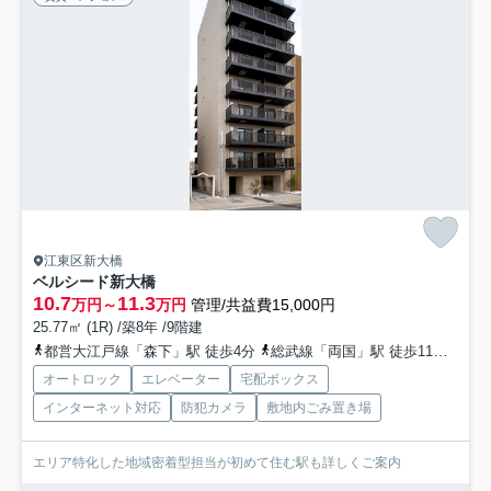
江東区新大橋
ベルシード新大橋
10.7
11.3
万円～
万円
管理/共益費15,000円
25.77㎡ (1R) /築8年 /9階建
都営大江戸線「森下」駅 徒歩4分
総武線「両国」駅 徒歩11分
都営
オートロック
エレベーター
宅配ボックス
インターネット対応
防犯カメラ
敷地内ごみ置き場
エリア特化した地域密着型担当が初めて住む駅も詳しくご案内