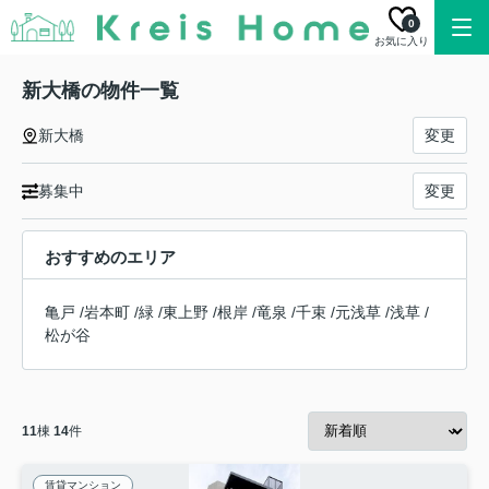
0
お気に入り
新大橋の物件一覧
新大橋
変更
募集中
変更
おすすめのエリア
亀戸
/
岩本町
/
緑
/
東上野
/
根岸
/
竜泉
/
千束
/
元浅草
/
浅草
/
松が谷
11
棟
14
件
賃貸マンション