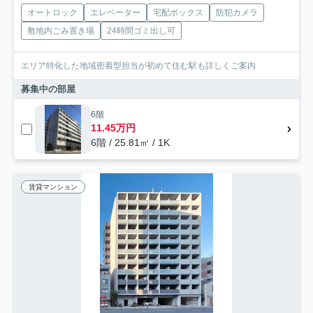
オートロック
エレベーター
宅配ボックス
防犯カメラ
敷地内ごみ置き場
24時間ゴミ出し可
エリア特化した地域密着型担当が初めて住む駅も詳しくご案内
募集中の部屋
6階
11.45万円
6階 / 25.81㎡ / 1K
賃貸マンション