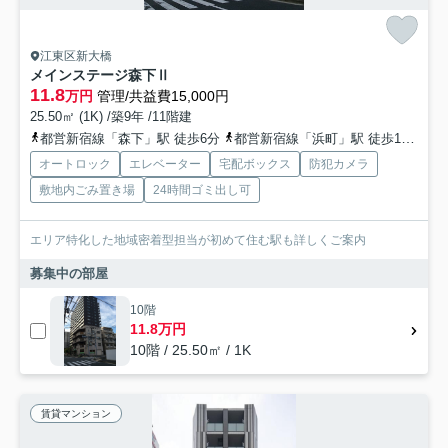
江東区新大橋
メインステージ森下Ⅱ
11.8
万円
管理/共益費15,000円
25.50㎡ (1K) /築9年 /11階建
都営新宿線「森下」駅 徒歩6分
都営新宿線「浜町」駅 徒歩13分
総
オートロック
エレベーター
宅配ボックス
防犯カメラ
敷地内ごみ置き場
24時間ゴミ出し可
エリア特化した地域密着型担当が初めて住む駅も詳しくご案内
募集中の部屋
10階
11.8万円
10階 / 25.50㎡ / 1K
賃貸マンション