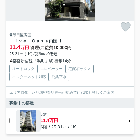
墨田区両国
Ｌｉｖｅ Ｃａｓａ両国Ⅱ
11.4
万円
管理/共益費10,300円
25.31㎡ (1K) /築6年 /9階建
都営新宿線「浜町」駅 徒歩14分
オートロック
エレベーター
宅配ボックス
インターネット対応
公共下水
エリア特化した地域密着型担当が初めて住む駅も詳しくご案内
募集中の部屋
6階
11.4万円
6階 / 25.31㎡ / 1K