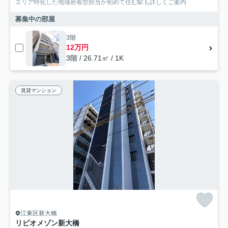
エリア特化した地域密着型担当が初めて住む駅も詳しくご案内
募集中の部屋
3階
12万円
3階 / 26.71㎡ / 1K
賃貸マンション
江東区新大橋
リビオメゾン新大橋