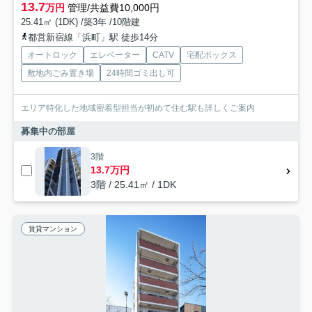
13.7
万円
管理/共益費10,000円
25.41㎡ (1DK) /築3年 /10階建
都営新宿線「浜町」駅 徒歩14分
オートロック
エレベーター
CATV
宅配ボックス
敷地内ごみ置き場
24時間ゴミ出し可
エリア特化した地域密着型担当が初めて住む駅も詳しくご案内
募集中の部屋
3階
13.7万円
3階 / 25.41㎡ / 1DK
賃貸マンション