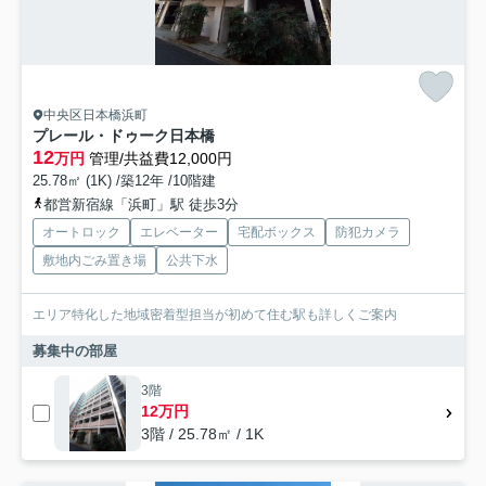
中央区日本橋浜町
プレール・ドゥーク日本橋
12
万円
管理/共益費12,000円
25.78㎡ (1K) /築12年 /10階建
都営新宿線「浜町」駅 徒歩3分
オートロック
エレベーター
宅配ボックス
防犯カメラ
敷地内ごみ置き場
公共下水
エリア特化した地域密着型担当が初めて住む駅も詳しくご案内
募集中の部屋
3階
12万円
3階 / 25.78㎡ / 1K