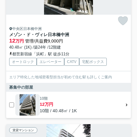
中央区日本橋中洲
メゾン・ド・ヴィレ日本橋中洲
12
万円
管理/共益費9,000円
40.48㎡ (1K) /築24年 /12階建
都営新宿線「浜町」駅 徒歩11分
オートロック
エレベーター
CATV
宅配ボックス
エリア特化した地域密着型担当が初めて住む駅も詳しくご案内
募集中の部屋
10階
12万円
10階 / 40.48㎡ / 1K
賃貸マンション