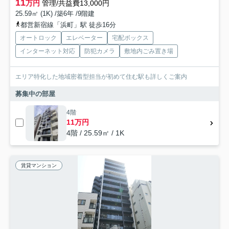
11
万円
管理/共益費13,000円
25.59㎡ (1K) /築6年 /9階建
都営新宿線「浜町」駅 徒歩16分
オートロック
エレベーター
宅配ボックス
インターネット対応
防犯カメラ
敷地内ごみ置き場
エリア特化した地域密着型担当が初めて住む駅も詳しくご案内
募集中の部屋
4階
11万円
4階 / 25.59㎡ / 1K
賃貸マンション