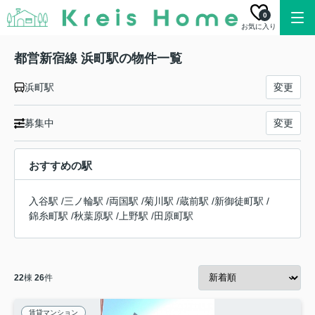
0
お気に入り
都営新宿線 浜町駅の物件一覧
浜町駅
変更
募集中
変更
おすすめの駅
入谷駅
/
三ノ輪駅
/
両国駅
/
菊川駅
/
蔵前駅
/
新御徒町駅
/
錦糸町駅
/
秋葉原駅
/
上野駅
/
田原町駅
22
棟
26
件
賃貸マンション