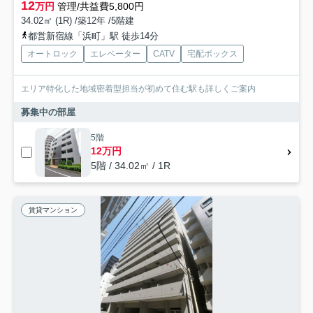
12
万円
管理/共益費5,800円
34.02㎡ (1R) /築12年 /5階建
都営新宿線「浜町」駅 徒歩14分
オートロック
エレベーター
CATV
宅配ボックス
エリア特化した地域密着型担当が初めて住む駅も詳しくご案内
募集中の部屋
5階
12万円
5階 / 34.02㎡ / 1R
賃貸マンション