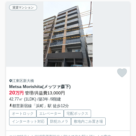
賃貸マンション
江東区新大橋
Metsa Morishita(メッツァ森下)
20
万円
管理/共益費13,000円
42.77㎡ (1LDK) /築3年 /9階建
都営新宿線「浜町」駅 徒歩12分
オートロック
エレベーター
宅配ボックス
インターネット対応
防犯カメラ
敷地内ごみ置き場