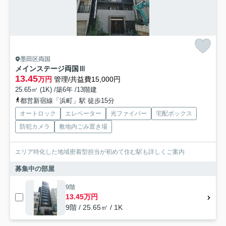
墨田区両国
メインステージ両国Ⅲ
13.45
万円
管理/共益費15,000円
25.65㎡ (1K) /築6年 /13階建
都営新宿線「浜町」駅 徒歩15分
オートロック
エレベーター
光ファイバー
宅配ボックス
防犯カメラ
敷地内ごみ置き場
エリア特化した地域密着型担当が初めて住む駅も詳しくご案内
募集中の部屋
9階
13.45万円
9階 / 25.65㎡ / 1K