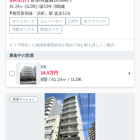
万円
管理/共益費10,000円
41.24㎡ (1LDK) /築13年 /8階建
都営新宿線「浜町」駅 徒歩11分
オートロック
エレベーター
CATV
光ファイバー
宅配ボックス
防犯カメラ
エリア特化した地域密着型担当が初めて住む駅も詳しくご案内
募集中の部屋
8階
16.5万円
8階 / 41.24㎡ / 1LDK
賃貸マンション