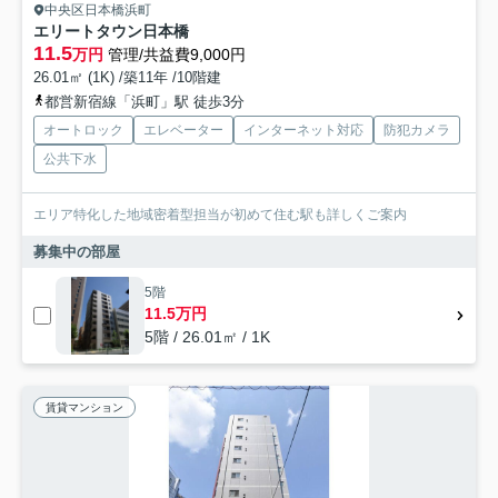
中央区日本橋浜町
エリートタウン日本橋
11.5
万円
管理/共益費9,000円
26.01㎡ (1K) /築11年 /10階建
都営新宿線「浜町」駅 徒歩3分
オートロック
エレベーター
インターネット対応
防犯カメラ
公共下水
エリア特化した地域密着型担当が初めて住む駅も詳しくご案内
募集中の部屋
5階
11.5万円
5階 / 26.01㎡ / 1K
賃貸マンション