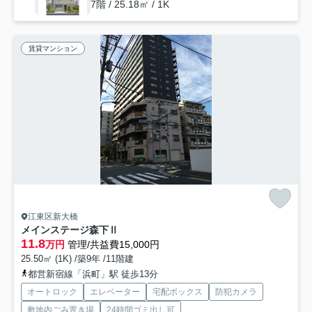
7階 / 25.18㎡ / 1K
賃貸マンション
江東区新大橋
メインステージ森下Ⅱ
11.8
万円
管理/共益費15,000円
25.50㎡ (1K) /築9年 /11階建
都営新宿線「浜町」駅 徒歩13分
オートロック
エレベーター
宅配ボックス
防犯カメラ
敷地内ごみ置き場
24時間ゴミ出し可