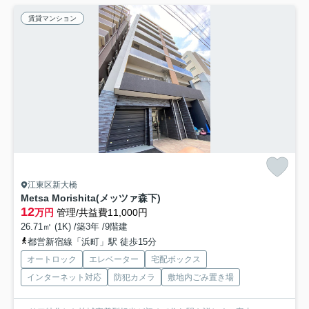
賃貸マンション
江東区新大橋
Metsa Morishita(メッツァ森下)
12
万円
管理/共益費11,000円
26.71㎡ (1K) /築3年 /9階建
都営新宿線「浜町」駅 徒歩15分
オートロック
エレベーター
宅配ボックス
インターネット対応
防犯カメラ
敷地内ごみ置き場