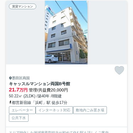
賃貸マンション
墨田区両国
キャッスルマンション両国B号館
21.7
万円
管理/共益費20,000円
50.22㎡ (2LDK) /築40年 /8階建
都営新宿線「浜町」駅 徒歩17分
エレベーター
インターネット対応
敷地内ごみ置き場
公共下水
エリア特化した地域密着型担当が初めて住む駅も詳しくご案内