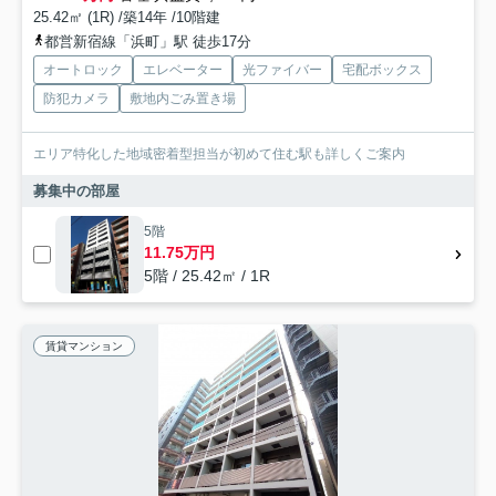
25.42㎡ (1R) /築14年 /10階建
都営新宿線「浜町」駅 徒歩17分
オートロック
エレベーター
光ファイバー
宅配ボックス
防犯カメラ
敷地内ごみ置き場
エリア特化した地域密着型担当が初めて住む駅も詳しくご案内
募集中の部屋
5階
11.75万円
5階 / 25.42㎡ / 1R
賃貸マンション