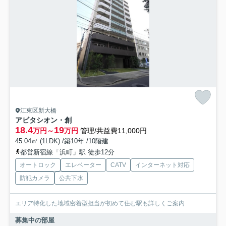
江東区新大橋
アビタシオン・創
18.4
19
万円～
万円
管理/共益費11,000円
45.04㎡ (1LDK) /築10年 /10階建
都営新宿線「浜町」駅 徒歩12分
オートロック
エレベーター
CATV
インターネット対応
防犯カメラ
公共下水
エリア特化した地域密着型担当が初めて住む駅も詳しくご案内
募集中の部屋