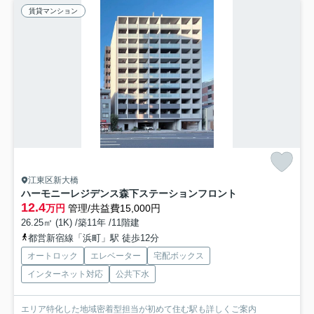
賃貸マンション
江東区新大橋
ハーモニーレジデンス森下ステーションフロント
12.4
万円
管理/共益費15,000円
26.25㎡ (1K) /築11年 /11階建
都営新宿線「浜町」駅 徒歩12分
オートロック
エレベーター
宅配ボックス
インターネット対応
公共下水
エリア特化した地域密着型担当が初めて住む駅も詳しくご案内