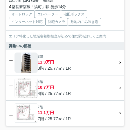
25.77㎡ (1R) /築8年 /9階建
都営新宿線「浜町」駅 徒歩14分
オートロック
エレベーター
宅配ボックス
インターネット対応
防犯カメラ
敷地内ごみ置き場
エリア特化した地域密着型担当が初めて住む駅も詳しくご案内
募集中の部屋
3階
11.3万円
3階 / 25.77㎡ / 1R
4階
10.7万円
4階 / 25.77㎡ / 1R
7階
11.1万円
7階 / 25.77㎡ / 1R