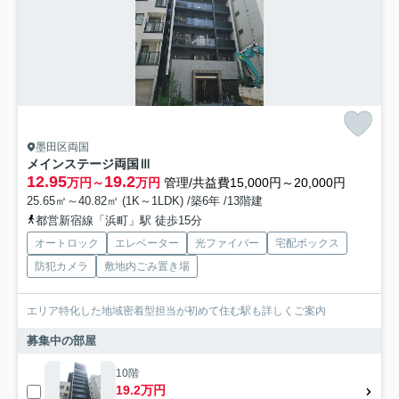
墨田区両国
メインステージ両国Ⅲ
12.95
19.2
万円～
万円
管理/共益費15,000円～20,000円
25.65㎡～40.82㎡ (1K～1LDK) /築6年 /13階建
都営新宿線「浜町」駅 徒歩15分
オートロック
エレベーター
光ファイバー
宅配ボックス
防犯カメラ
敷地内ごみ置き場
エリア特化した地域密着型担当が初めて住む駅も詳しくご案内
募集中の部屋
10階
19.2万円