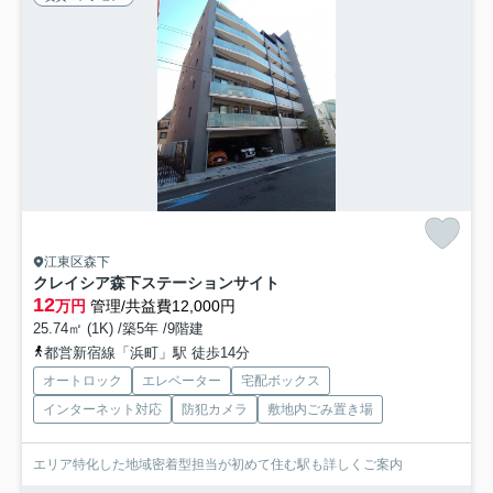
江東区森下
クレイシア森下ステーションサイト
12
万円
管理/共益費12,000円
25.74㎡ (1K) /築5年 /9階建
都営新宿線「浜町」駅 徒歩14分
オートロック
エレベーター
宅配ボックス
インターネット対応
防犯カメラ
敷地内ごみ置き場
エリア特化した地域密着型担当が初めて住む駅も詳しくご案内