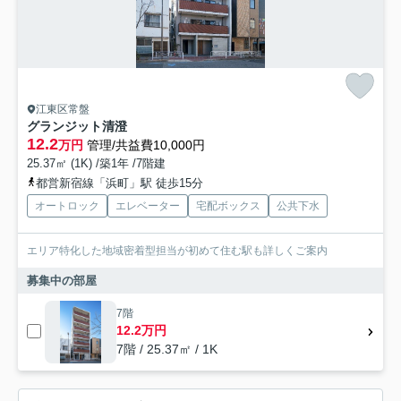
江東区常盤
グランジット清澄
12.2
万円
管理/共益費10,000円
25.37㎡ (1K) /築1年 /7階建
都営新宿線「浜町」駅 徒歩15分
オートロック
エレベーター
宅配ボックス
公共下水
エリア特化した地域密着型担当が初めて住む駅も詳しくご案内
募集中の部屋
7階
12.2万円
7階 / 25.37㎡ / 1K