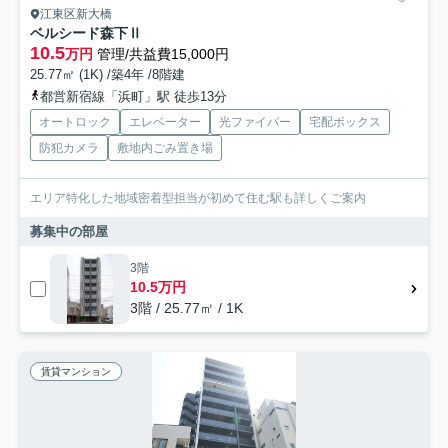
江東区新大橋
ベルシード森下Ⅱ
10.5
万円
管理/共益費15,000円
25.77㎡ (1K) /築4年 /8階建
都営新宿線「浜町」駅 徒歩13分
オートロック
エレベーター
光ファイバー
宅配ボックス
防犯カメラ
敷地内ごみ置き場
エリア特化した地域密着型担当が初めて住む駅も詳しくご案内
募集中の部屋
3階
10.5万円
3階 / 25.77㎡ / 1K
賃貸マンション