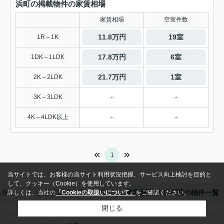
浜町の掲載物件の家賃相場
家賃相場
空室件数
11.8万円
19室
1R～1K
17.8万円
6室
1DK～1LDK
21.7万円
1室
2K～2LDK
-
-
3K～3LDK
-
-
4K～4LDK以上
1
当サイトでは、お客様の当サイト利用状況把握、サービス向上検討を目的と
して、クッキー（Cookie）を使用しています。
ら探す
都営新宿線の物件一覧
都営新宿線 浜町駅の物件一覧
詳しくは、当社の
「Cookieの取扱いについて」
をご確認ください。
閉じる