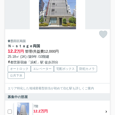
墨田区両国
Ｎ－ｓｔａｇｅ両国
12.2
万円
管理/共益費12,000円
25.18㎡ (1K) /築9年 /10階建
都営新宿線「浜町」駅 徒歩20分
オートロック
エレベーター
宅配ボックス
防犯カメラ
公共下水
エリア特化した地域密着型担当が初めて住む駅も詳しくご案内
募集中の部屋
7階
12.2万円