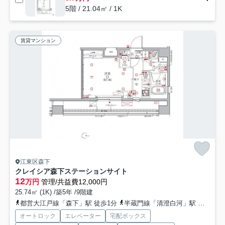
5階 / 21.04㎡ / 1K
賃貸マンション
江東区森下
クレイシア森下ステーションサイト
12
万円
管理/共益費12,000円
25.74㎡ (1K) /築5年 /9階建
都営大江戸線「森下」駅 徒歩1分
半蔵門線「清澄白河」駅 徒歩11分
オートロック
エレベーター
宅配ボックス