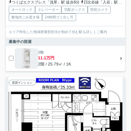
つくばエクスプレス「浅草」駅 徒歩8分
日比谷線「入谷」駅 徒歩6分
オートロック
エレベーター
宅配ボックス
防犯カメラ
敷地内ごみ置き場
24時間ゴミ出し可
エリア特化した地域密着型担当が初めて住む駅も詳しくご案内
募集中の部屋
2階
11.1万円
2階 / 25.79㎡ / 1K
賃貸マンション