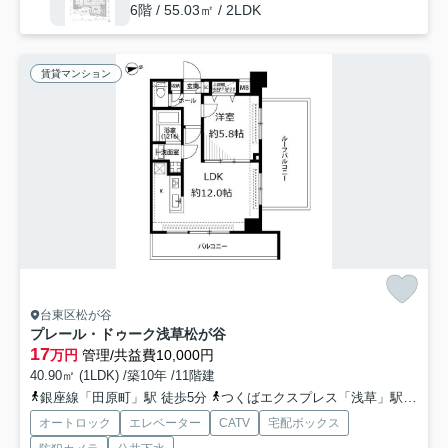
6階 / 55.03㎡ / 2LDK
賃貸マンション
台東区松が谷
プレール・ドゥーク浅草松が谷
17
万円
管理/共益費10,000円
40.90㎡ (1LDK) /築10年 /11階建
銀座線「田原町」駅 徒歩5分
つくばエクスプレス「浅草」駅 徒歩8分
オートロック
エレベーター
CATV
宅配ボックス