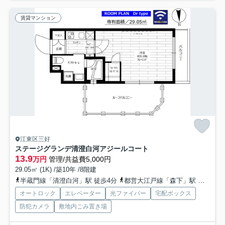
賃貸マンション
江東区三好
ステージグランデ清澄白河アジールコート
13.9
万円
管理/共益費5,000円
29.05㎡ (1K) /築10年 /8階建
半蔵門線「清澄白河」駅 徒歩4分
都営大江戸線「森下」駅 徒歩13分
オートロック
エレベーター
光ファイバー
宅配ボックス
防犯カメラ
敷地内ごみ置き場