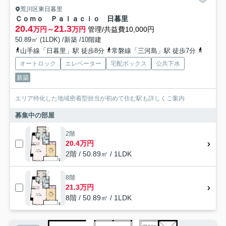
荒川区東日暮里
Ｃｏｍｏ Ｐａｌａｃｉｏ 日暮里
20.4
21.3
万円～
万円
管理/共益費10,000円
50.89㎡ (1LDK) /新築 /10階建
山手線「日暮里」駅 徒歩8分
常磐線「三河島」駅 徒歩7分
山手線「
オートロック
エレベーター
宅配ボックス
公共下水
新築
エリア特化した地域密着型担当が初めて住む駅も詳しくご案内
募集中の部屋
2階
20.4万円
2階 / 50.89㎡ / 1LDK
8階
21.3万円
8階 / 50.89㎡ / 1LDK