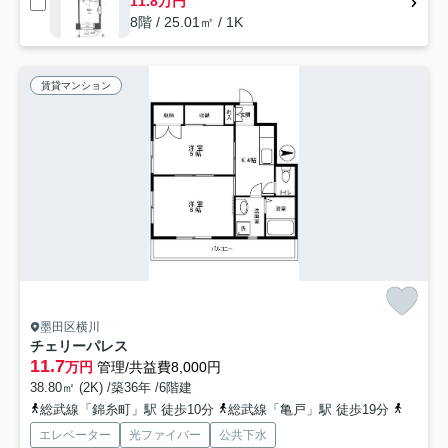
11.8万円
8階 / 25.01㎡ / 1K
賃貸マンション
墨田区横川
チェリーパレス
11.7
万円
管理/共益費8,000円
38.80㎡ (2K) /築36年 /6階建
総武線「錦糸町」駅 徒歩10分
総武線「亀戸」駅 徒歩19分
半蔵門
エレベーター
光ファイバー
公共下水