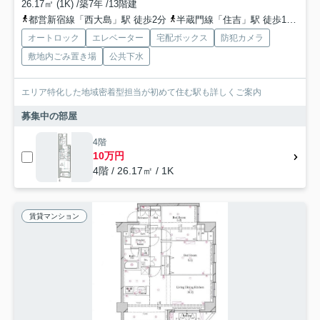
26.17㎡ (1K) /築7年 /13階建
都営新宿線「西大島」駅 徒歩2分
半蔵門線「住吉」駅 徒歩10分
総
オートロック
エレベーター
宅配ボックス
防犯カメラ
敷地内ごみ置き場
公共下水
エリア特化した地域密着型担当が初めて住む駅も詳しくご案内
募集中の部屋
4階
10万円
4階 / 26.17㎡ / 1K
賃貸マンション