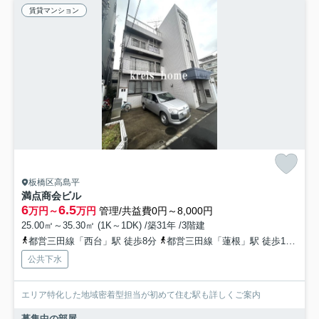
賃貸マンション
板橋区高島平
満点商会ビル
6
6.5
万円～
万円
管理/共益費0円～8,000円
25.00㎡～35.30㎡ (1K～1DK) /築31年 /3階建
都営三田線「西台」駅 徒歩8分
都営三田線「蓮根」駅 徒歩14分
東
公共下水
エリア特化した地域密着型担当が初めて住む駅も詳しくご案内
募集中の部屋