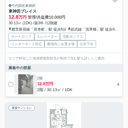
千代田区東神田
東神田プレイス
12.8
万円
管理/共益費10,000円
30.13㎡ (1DK) /築3年 /12階建
都営新宿線「岩本町」駅 徒歩6分
総武線「浅草橋」駅 徒歩9分
山
オートロック
エレベーター
宅配ボックス
インターネット対応
敷地内ごみ置き場
公共下水
エリア特化した地域密着型担当が初めて住む駅も詳しくご案内
募集中の部屋
2階
12.8万円
2階 / 30.13㎡ / 1DK
賃貸マンション