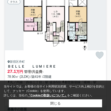
テラス
新宿区舟町
ＢＥＬＬＥ ＬＵＭＩＥＲＥ
27.1
万円
管理/共益費-
78.90㎡ (2LDK) /築41年 /2階建
丸ノ内線「四谷三丁目」駅 徒歩5分
都営新宿線「曙橋」駅 徒歩3分
当サイトでは、お客様の当サイト利用状況把握、サービス向上検討を目的と
駐輪場
公共下水
して、クッキー（Cookie）を使用しています。
詳しくは、当社の
「Cookieの取扱いについて」
をご確認ください。
エリア特化した地域密着型担当が初めて住む駅も詳しくご案内
閉じる
募集中の部屋