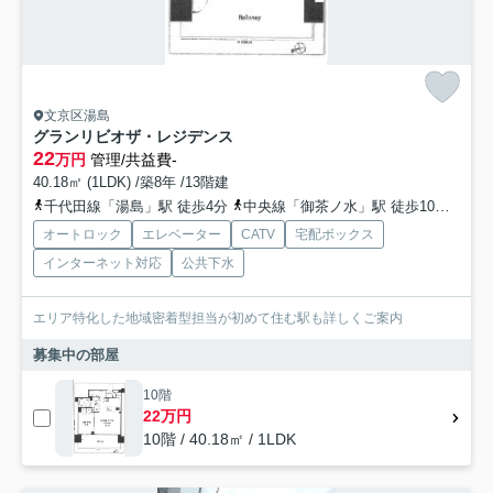
文京区湯島
グランリビオザ・レジデンス
22
万円
管理/共益費-
40.18㎡ (1LDK) /築8年 /13階建
千代田線「湯島」駅 徒歩4分
中央線「御茶ノ水」駅 徒歩10分
銀座
オートロック
エレベーター
CATV
宅配ボックス
インターネット対応
公共下水
エリア特化した地域密着型担当が初めて住む駅も詳しくご案内
募集中の部屋
10階
22万円
10階 / 40.18㎡ / 1LDK