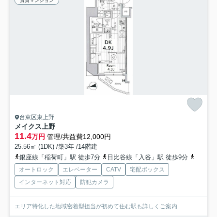
賃貸マンション
台東区東上野
メイクス上野
11.4
万円
管理/共益費12,000円
25.56㎡ (1DK) /築3年 /14階建
銀座線「稲荷町」駅 徒歩7分
日比谷線「入谷」駅 徒歩9分
山手線「
オートロック
エレベーター
CATV
宅配ボックス
インターネット対応
防犯カメラ
エリア特化した地域密着型担当が初めて住む駅も詳しくご案内