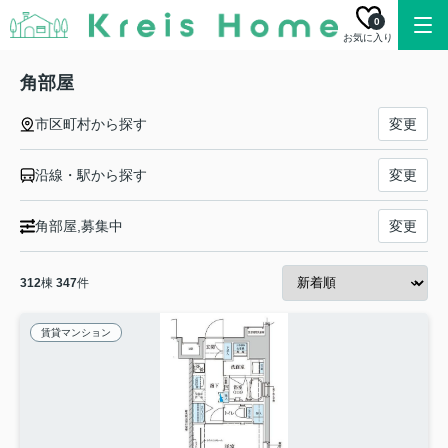
0
お気に入り
角部屋
市区町村から探す
変更
沿線・駅から探す
変更
角部屋,募集中
変更
312
棟
347
件
賃貸マンション