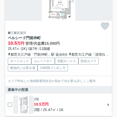
江東区深川
ベルシード門前仲町
10.5
万円
管理/共益費15,000円
25.47㎡ (1K) /築7年 /11階建
都営大江戸線「門前仲町」駅 徒歩6分
都営大江戸線「清澄白河」駅 徒歩7分
オートロック
エレベーター
宅配ボックス
防犯カメラ
敷地内ごみ置き場
24時間ゴミ出し可
エリア特化した地域密着型担当が初めて住む駅も詳しくご案内
募集中の部屋
2階
10.5万円
2階 / 25.47㎡ / 1K