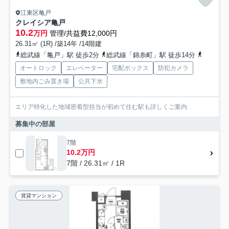
江東区亀戸
クレイシア亀戸
10.2
万円
管理/共益費12,000円
26.31㎡ (1R) /築14年 /14階建
総武線「亀戸」駅 徒歩2分
総武線「錦糸町」駅 徒歩14分
東武亀戸
オートロック
エレベーター
宅配ボックス
防犯カメラ
敷地内ごみ置き場
公共下水
エリア特化した地域密着型担当が初めて住む駅も詳しくご案内
募集中の部屋
7階
10.2万円
7階 / 26.31㎡ / 1R
賃貸マンション