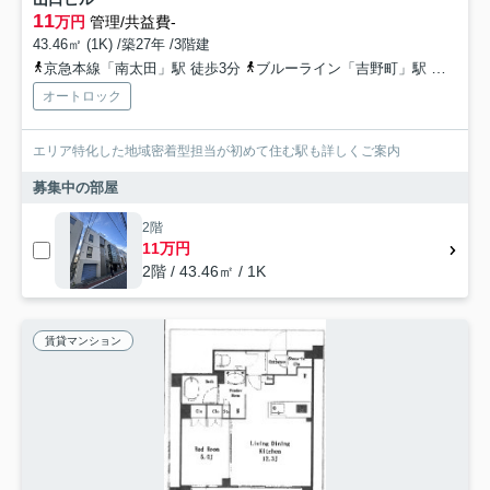
11
万円
管理/共益費-
43.46㎡ (1K) /築27年 /3階建
京急本線「南太田」駅 徒歩3分
ブルーライン「吉野町」駅 徒歩8分
オートロック
エリア特化した地域密着型担当が初めて住む駅も詳しくご案内
募集中の部屋
2階
11万円
2階 / 43.46㎡ / 1K
賃貸マンション