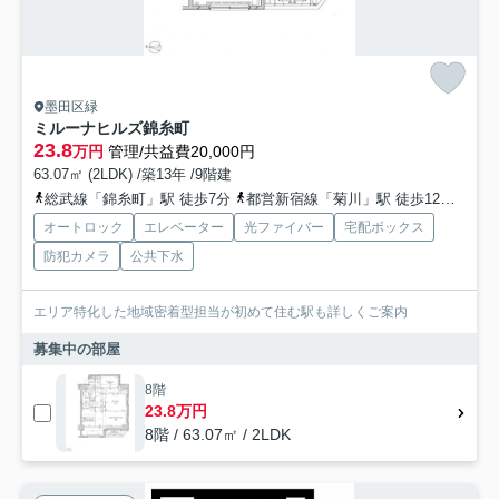
墨田区緑
ミルーナヒルズ錦糸町
23.8
万円
管理/共益費20,000円
63.07㎡ (2LDK) /築13年 /9階建
総武線「錦糸町」駅 徒歩7分
都営新宿線「菊川」駅 徒歩12分
都営
オートロック
エレベーター
光ファイバー
宅配ボックス
防犯カメラ
公共下水
エリア特化した地域密着型担当が初めて住む駅も詳しくご案内
募集中の部屋
8階
23.8万円
8階 / 63.07㎡ / 2LDK