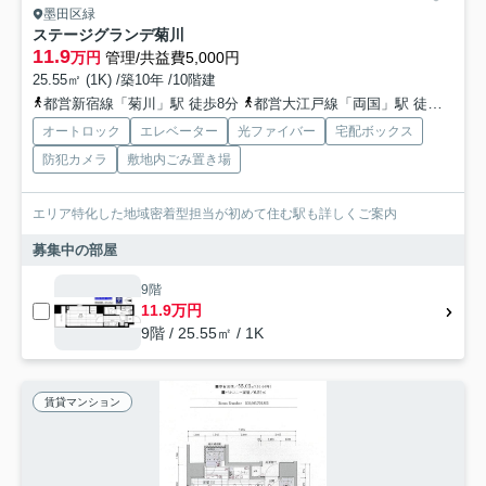
墨田区緑
ステージグランデ菊川
11.9
万円
管理/共益費5,000円
25.55㎡ (1K) /築10年 /10階建
都営新宿線「菊川」駅 徒歩8分
都営大江戸線「両国」駅 徒歩12分
オートロック
エレベーター
光ファイバー
宅配ボックス
防犯カメラ
敷地内ごみ置き場
エリア特化した地域密着型担当が初めて住む駅も詳しくご案内
募集中の部屋
9階
11.9万円
9階 / 25.55㎡ / 1K
賃貸マンション