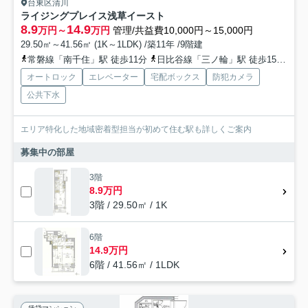
台東区清川
ライジングプレイス浅草イースト
8.9
14.9
万円～
万円
管理/共益費10,000円～15,000円
29.50㎡～41.56㎡ (1K～1LDK) /築11年 /9階建
常磐線「南千住」駅 徒歩11分
日比谷線「三ノ輪」駅 徒歩15分
つ
オートロック
エレベーター
宅配ボックス
防犯カメラ
公共下水
エリア特化した地域密着型担当が初めて住む駅も詳しくご案内
募集中の部屋
3階
8.9万円
3階 / 29.50㎡ / 1K
6階
14.9万円
6階 / 41.56㎡ / 1LDK