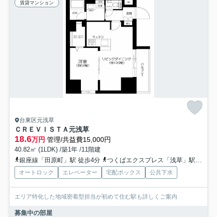
賃貸マンション
台東区元浅草
ＣＲＥＶＩＳＴＡ元浅草
18.6
万円
管理/共益費15,000円
40.82㎡ (1LDK) /築1年 /11階建
銀座線「田原町」駅 徒歩4分
つくばエクスプレス「浅草」駅 徒歩9分
オートロック
エレベーター
宅配ボックス
公共下水
エリア特化した地域密着型担当が初めて住む駅も詳しくご案内
募集中の部屋