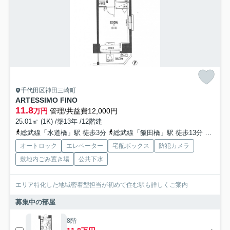
千代田区神田三崎町
ARTESSIMO FINO
11.8
万円
管理/共益費12,000円
25.01㎡ (1K) /築13年 /12階建
総武線「水道橋」駅 徒歩3分
総武線「飯田橋」駅 徒歩13分
東西線
オートロック
エレベーター
宅配ボックス
防犯カメラ
敷地内ごみ置き場
公共下水
エリア特化した地域密着型担当が初めて住む駅も詳しくご案内
募集中の部屋
8階