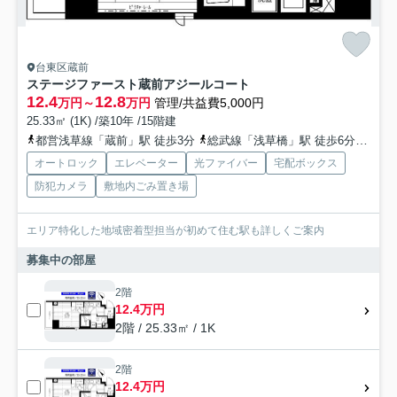
台東区蔵前
ステージファースト蔵前アジールコート
12.4
12.8
万円～
万円
管理/共益費5,000円
25.33㎡ (1K) /築10年 /15階建
都営浅草線「蔵前」駅 徒歩3分
総武線「浅草橋」駅 徒歩6分
総武
オートロック
エレベーター
光ファイバー
宅配ボックス
防犯カメラ
敷地内ごみ置き場
エリア特化した地域密着型担当が初めて住む駅も詳しくご案内
募集中の部屋
2階
12.4万円
2階 / 25.33㎡ / 1K
2階
12.4万円