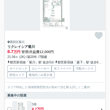
墨田区菊川
リクレイシア菊川
8.7
万円
管理/共益費12,000円
21.04㎡ (1K) /築20年 /7階建
都営新宿線「菊川」駅 徒歩5分
都営新宿線「森下」駅 徒歩6分
半
オートロック
エレベーター
光ファイバー
宅配ボックス
防犯カメラ
敷地内ごみ置き場
エリア特化した地域密着型担当が初めて住む駅も詳しくご案内
募集中の部屋
5階
8.7万円