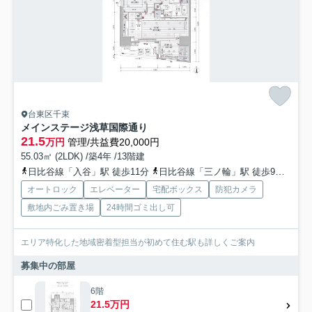
台東区千束
メインステージ浅草国際通り
21.5
万円
管理/共益費20,000円
55.03㎡ (2LDK) /築4年 /13階建
日比谷線「入谷」駅 徒歩11分
日比谷線「三ノ輪」駅 徒歩9分
つく
オートロック
エレベーター
宅配ボックス
防犯カメラ
敷地内ごみ置き場
24時間ゴミ出し可
エリア特化した地域密着型担当が初めて住む駅も詳しくご案内
募集中の部屋
6階
21.5万円