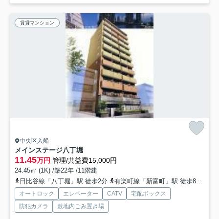
賃貸マンション
中央区入船
メインステージ八丁堀
11.45
万円
管理/共益費15,000円
24.45㎡ (1K) /築22年 /11階建
日比谷線「八丁堀」駅 徒歩2分
有楽町線「新富町」駅 徒歩8分
都
オートロック
エレベーター
CATV
宅配ボックス
防犯カメラ
敷地内ごみ置き場