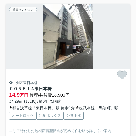
賃貸マンション
中央区東日本橋
ＣＯＮＦＩＡ東日本橋
14.9
万円
管理/共益費18,500円
37.29㎡ (1LDK) /築3年 /5階建
都営浅草線「東日本橋」駅 徒歩1分
総武本線「馬喰町」駅 徒歩6分
オートロック
宅配ボックス
公共下水
エリア特化した地域密着型担当が初めて住む駅も詳しくご案内