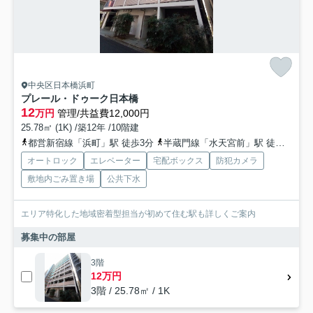
中央区日本橋浜町
プレール・ドゥーク日本橋
12
万円
管理/共益費12,000円
25.78㎡ (1K) /築12年 /10階建
都営新宿線「浜町」駅 徒歩3分
半蔵門線「水天宮前」駅 徒歩6分
オートロック
エレベーター
宅配ボックス
防犯カメラ
敷地内ごみ置き場
公共下水
エリア特化した地域密着型担当が初めて住む駅も詳しくご案内
募集中の部屋
3階
12万円
3階 / 25.78㎡ / 1K