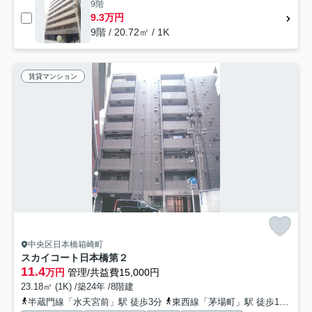
9階
9.3万円
9階 / 20.72㎡ / 1K
賃貸マンション
中央区日本橋箱崎町
スカイコート日本橋第２
11.4
万円
管理/共益費15,000円
23.18㎡ (1K) /築24年 /8階建
半蔵門線「水天宮前」駅 徒歩3分
東西線「茅場町」駅 徒歩10分
都