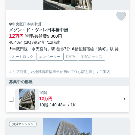
中央区日本橋中洲
メゾン・ド・ヴィレ日本橋中洲
12
万円
管理/共益費9,000円
40.48㎡ (1K) /築24年 /12階建
半蔵門線「水天宮前」駅 徒歩7分
都営新宿線「浜町」駅 徒歩11分
オートロック
エレベーター
CATV
宅配ボックス
エリア特化した地域密着型担当が初めて住む駅も詳しくご案内
募集中の部屋
10階
12万円
10階 / 40.48㎡ / 1K
賃貸マンション