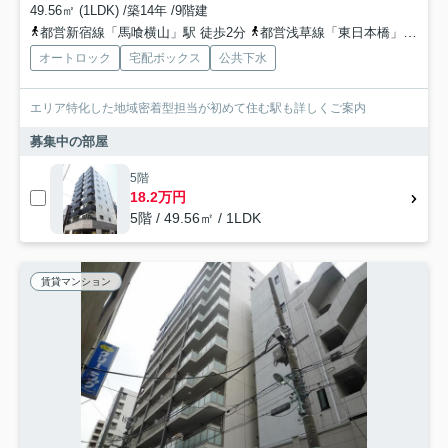
49.56㎡ (1LDK) /築14年 /9階建
都営新宿線「馬喰横山」駅 徒歩2分
都営浅草線「東日本橋」駅 徒歩3分
オートロック
宅配ボックス
公共下水
エリア特化した地域密着型担当が初めて住む駅も詳しくご案内
募集中の部屋
5階
18.2万円
5階 / 49.56㎡ / 1LDK
賃貸マンション