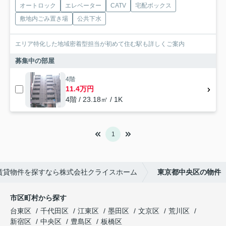
オートロック
エレベーター
CATV
宅配ボックス
敷地内ごみ置き場
公共下水
エリア特化した地域密着型担当が初めて住む駅も詳しくご案内
募集中の部屋
4階
11.4万円
4階 / 23.18㎡ / 1K
1
級賃貸物件を探すなら株式会社クライスホーム
東京都中央区の物件
市区町村から探す
台東区
千代田区
江東区
墨田区
文京区
荒川区
新宿区
中央区
豊島区
板橋区