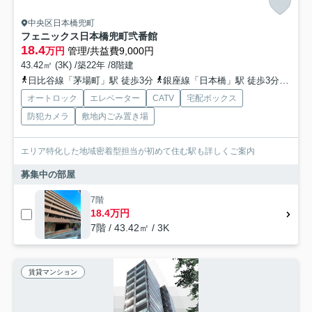
中央区日本橋兜町
フェニックス日本橋兜町弐番館
18.4
万円
管理/共益費9,000円
43.42㎡ (3K) /築22年 /8階建
日比谷線「茅場町」駅 徒歩3分
銀座線「日本橋」駅 徒歩3分
半蔵
オートロック
エレベーター
CATV
宅配ボックス
防犯カメラ
敷地内ごみ置き場
エリア特化した地域密着型担当が初めて住む駅も詳しくご案内
募集中の部屋
7階
18.4万円
7階 / 43.42㎡ / 3K
賃貸マンション