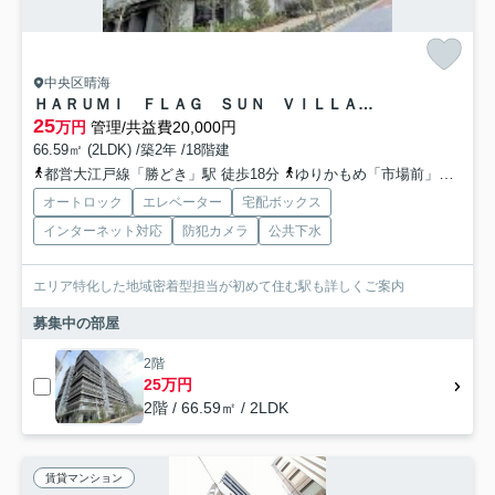
中央区晴海
ＨＡＲＵＭＩ ＦＬＡＧ ＳＵＮ ＶＩＬＬＡＧＥ Ｃ棟
25
万円
管理/共益費20,000円
66.59㎡ (2LDK) /築2年 /18階建
都営大江戸線「勝どき」駅 徒歩18分
ゆりかもめ「市場前」駅 徒歩21分
オートロック
エレベーター
宅配ボックス
インターネット対応
防犯カメラ
公共下水
エリア特化した地域密着型担当が初めて住む駅も詳しくご案内
募集中の部屋
2階
25万円
2階 / 66.59㎡ / 2LDK
賃貸マンション