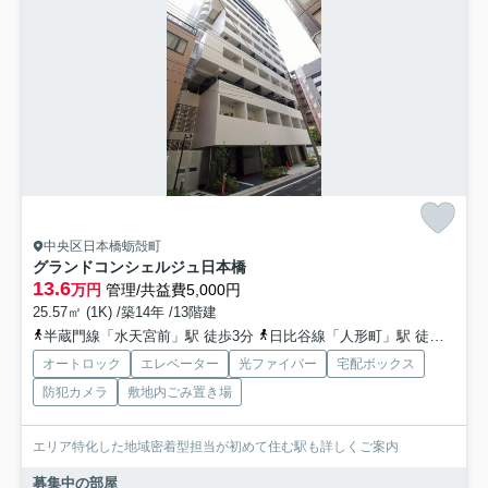
中央区日本橋蛎殻町
グランドコンシェルジュ日本橋
13.6
万円
管理/共益費5,000円
25.57㎡ (1K) /築14年 /13階建
半蔵門線「水天宮前」駅 徒歩3分
日比谷線「人形町」駅 徒歩5分
オートロック
エレベーター
光ファイバー
宅配ボックス
防犯カメラ
敷地内ごみ置き場
エリア特化した地域密着型担当が初めて住む駅も詳しくご案内
募集中の部屋