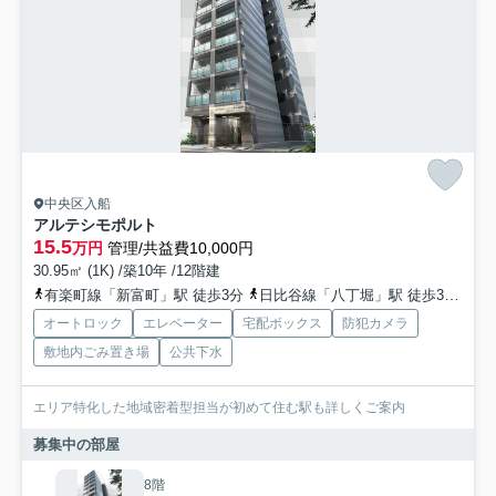
中央区入船
アルテシモポルト
15.5
万円
管理/共益費10,000円
30.95㎡ (1K) /築10年 /12階建
有楽町線「新富町」駅 徒歩3分
日比谷線「八丁堀」駅 徒歩3分
日
オートロック
エレベーター
宅配ボックス
防犯カメラ
敷地内ごみ置き場
公共下水
エリア特化した地域密着型担当が初めて住む駅も詳しくご案内
募集中の部屋
8階