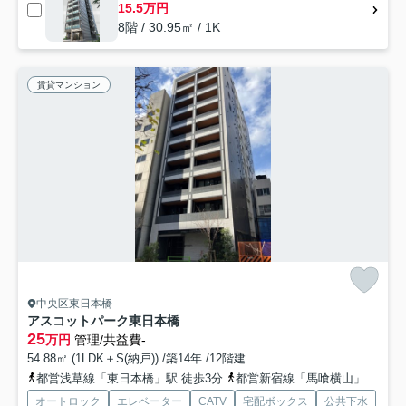
15.5万円
8階 / 30.95㎡ / 1K
賃貸マンション
中央区東日本橋
アスコットパーク東日本橋
25
万円
管理/共益費-
54.88㎡ (1LDK＋S(納戸)) /築14年 /12階建
都営浅草線「東日本橋」駅 徒歩3分
都営新宿線「馬喰横山」駅 徒歩3分
オートロック
エレベーター
CATV
宅配ボックス
公共下水