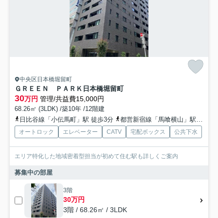
中央区日本橋堀留町
ＧＲＥＥＮ ＰＡＲＫ日本橋堀留町
30
万円
管理/共益費15,000円
68.26㎡ (3LDK) /築10年 /12階建
日比谷線「小伝馬町」駅 徒歩3分
都営新宿線「馬喰横山」駅 徒歩5分
オートロック
エレベーター
CATV
宅配ボックス
公共下水
エリア特化した地域密着型担当が初めて住む駅も詳しくご案内
募集中の部屋
3階
30万円
3階 / 68.26㎡ / 3LDK