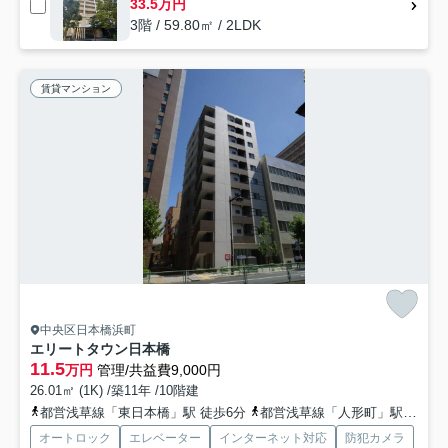
33.5万円
3階 / 59.80㎡ / 2LDK
賃貸マンション
中央区日本橋浜町
エリートタウン日本橋
11.5
万円
管理/共益費9,000円
26.01㎡ (1K) /築11年 /10階建
都営浅草線「東日本橋」駅 徒歩6分
都営浅草線「人形町」駅 徒歩7分
オートロック
エレベーター
インターネット対応
防犯カメラ