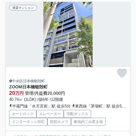
賃貸マンション
中央区日本橋蛎殻町
ZOOM日本橋蛎殻町
20
万円
管理/共益費20,000円
40.74㎡ (1LDK) /築6年 /12階建
半蔵門線「水天宮前」駅 徒歩5分
東西線「茅場町」駅 徒歩5分
日
オートロック
エレベーター
宅配ボックス
インターネット対応
防犯カメラ
敷地内ごみ置き場