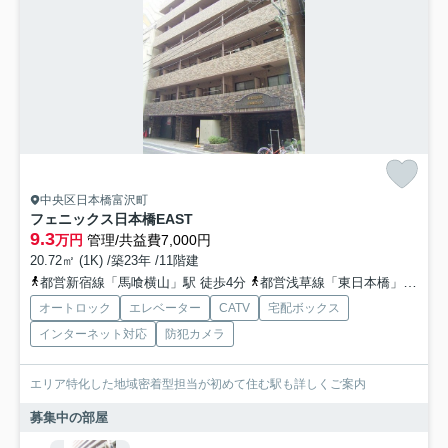
中央区日本橋富沢町
フェニックス日本橋EAST
9.3
万円
管理/共益費7,000円
20.72㎡ (1K) /築23年 /11階建
都営新宿線「馬喰横山」駅 徒歩4分
都営浅草線「東日本橋」駅 徒歩4分
オートロック
エレベーター
CATV
宅配ボックス
インターネット対応
防犯カメラ
エリア特化した地域密着型担当が初めて住む駅も詳しくご案内
募集中の部屋