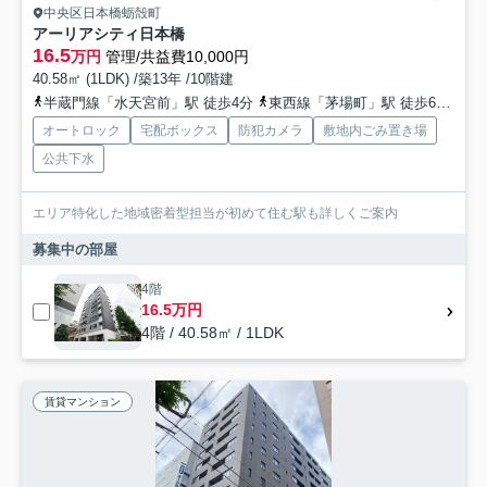
中央区日本橋蛎殻町
アーリアシティ日本橋
16.5
万円
管理/共益費10,000円
40.58㎡ (1LDK) /築13年 /10階建
半蔵門線「水天宮前」駅 徒歩4分
東西線「茅場町」駅 徒歩6分
日
オートロック
宅配ボックス
防犯カメラ
敷地内ごみ置き場
公共下水
エリア特化した地域密着型担当が初めて住む駅も詳しくご案内
募集中の部屋
4階
16.5万円
4階 / 40.58㎡ / 1LDK
賃貸マンション