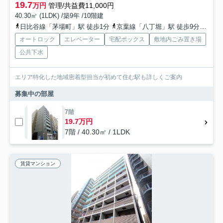
19.7
万円
管理/共益費11,000円
40.30㎡ (1LDK) /築9年 /10階建
日比谷線「茅場町」駅 徒歩1分
京葉線「八丁堀」駅 徒歩9分
半蔵
オートロック
エレベーター
宅配ボックス
敷地内ごみ置き場
公共下水
エリア特化した地域密着型担当が初めて住む駅も詳しくご案内
募集中の部屋
7階
19.7万円
7階 / 40.30㎡ / 1LDK
賃貸マンション