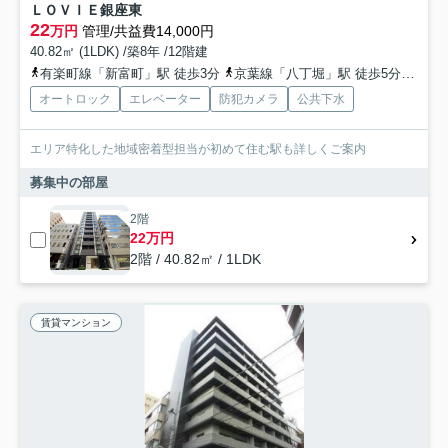
ＬＯＶＩＥ銀座東
22
万円
管理/共益費14,000円
40.82㎡ (1LDK) /築8年 /12階建
有楽町線「新富町」駅 徒歩3分
京葉線「八丁堀」駅 徒歩5分
都営
オートロック
エレベーター
防犯カメラ
公共下水
エリア特化した地域密着型担当が初めて住む駅も詳しくご案内
募集中の部屋
2階
22万円
2階 / 40.82㎡ / 1LDK
賃貸マンション