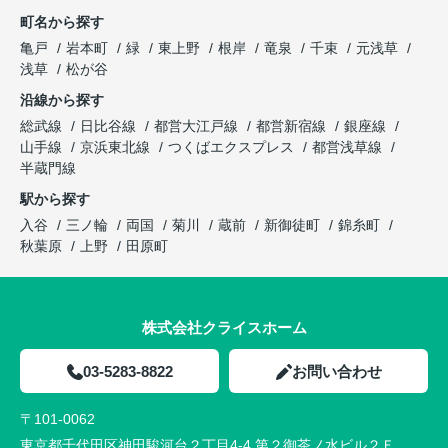
町名から探す
亀戸
岩本町
緑
東上野
根岸
竜泉
千束
元浅草
浅草
松が谷
沿線から探す
総武線
日比谷線
都営大江戸線
都営新宿線
銀座線
山手線
京浜東北線
つくばエクスプレス
都営浅草線
半蔵門線
駅から探す
入谷
三ノ輪
両国
菊川
蔵前
新御徒町
錦糸町
秋葉原
上野
田原町
株式会社クライスホーム
03-5283-8822
お問い合わせ
〒101-0062
東京都千代田区神田駿河台２丁目4-4 第２御茶ノ水ビル２Ｆ