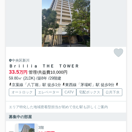
中央区新川
Ｂｒｉｌｌｉａ ＴＨＥ ＴＯＷＥＲ
33.5
万円
管理/共益費10,000円
59.80㎡ (2LDK) /築8年 /29階建
京葉線「八丁堀」駅 徒歩1分
東西線「茅場町」駅 徒歩9分
中央線「
オートロック
エレベーター
CATV
宅配ボックス
公共下水
エリア特化した地域密着型担当が初めて住む駅も詳しくご案内
募集中の部屋
3階