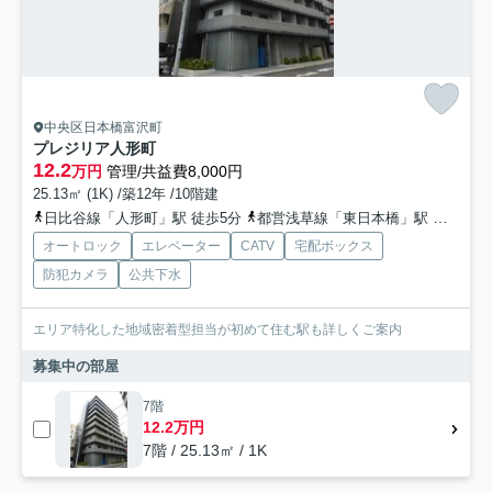
中央区日本橋富沢町
プレジリア人形町
12.2
万円
管理/共益費8,000円
25.13㎡ (1K) /築12年 /10階建
日比谷線「人形町」駅 徒歩5分
都営浅草線「東日本橋」駅 徒歩7分
オートロック
エレベーター
CATV
宅配ボックス
防犯カメラ
公共下水
エリア特化した地域密着型担当が初めて住む駅も詳しくご案内
募集中の部屋
7階
12.2万円
7階 / 25.13㎡ / 1K