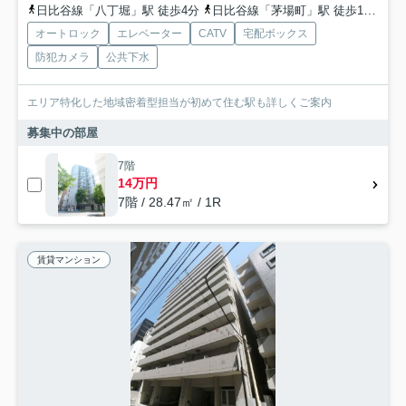
日比谷線「八丁堀」駅 徒歩4分
日比谷線「茅場町」駅 徒歩10分
有
オートロック
エレベーター
CATV
宅配ボックス
防犯カメラ
公共下水
エリア特化した地域密着型担当が初めて住む駅も詳しくご案内
募集中の部屋
7階
14万円
7階 / 28.47㎡ / 1R
賃貸マンション