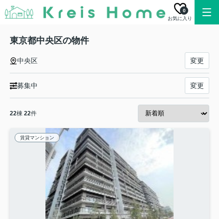
0
お気に入り
東京都中央区の物件
中央区
変更
募集中
変更
22
棟
22
件
賃貸マンション